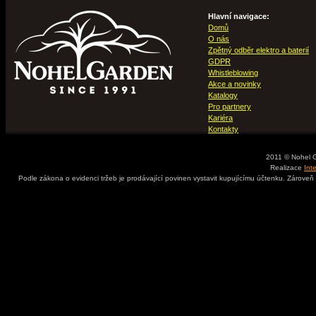
Hlavní navigace:
Domů
O nás
Zpětný odběr elektro a baterií
GDPR
Whistleblowing
Akce a novinky
Katalogy
Pro partnery
Kariéra
Kontakty
2011 © Nohel 
Realizace
Int
Podle zákona o evidenci tržeb je prodávající povinen vystavit kupujícímu účtenku. Zároveň