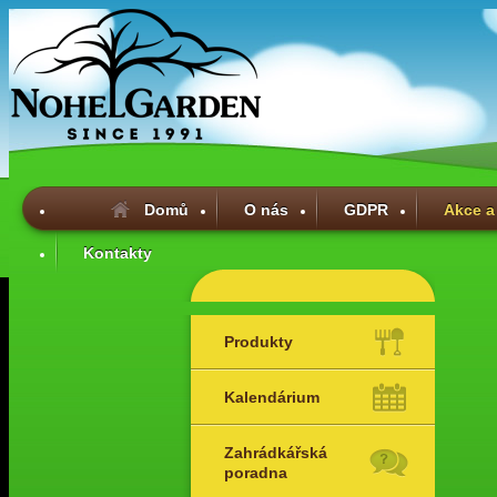
Domů
O nás
GDPR
Akce a
Kontakty
Produkty
Kalendárium
Zahrádkářská
poradna