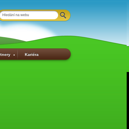
rtnery
Kariéra