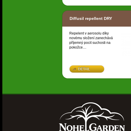
Diffusil repellent DRY
Repelent v aerosolu díky
novému složení zanechává
příjemný pocit suchosti na
pokožce....
DETAIL