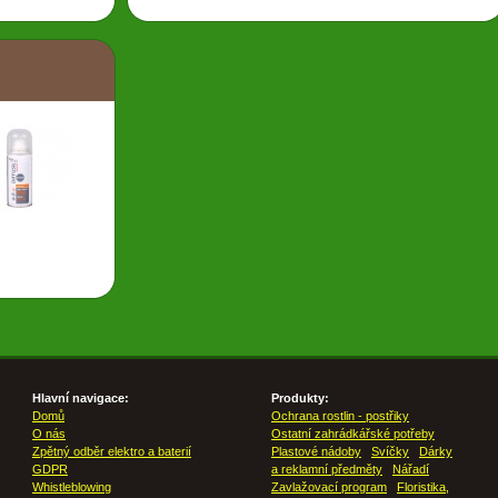
Hlavní navigace:
Produkty:
Domů
Ochrana rostlin - postřiky
O nás
Ostatní zahrádkářské potřeby
Zpětný odběr elektro a baterií
Plastové nádoby
Svíčky
Dárky
GDPR
a reklamní předměty
Nářadí
Whistleblowing
Zavlažovací program
Floristika,