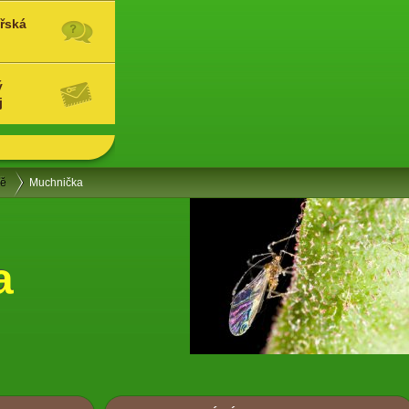
řská
ý
j
ně
Muchnička
a