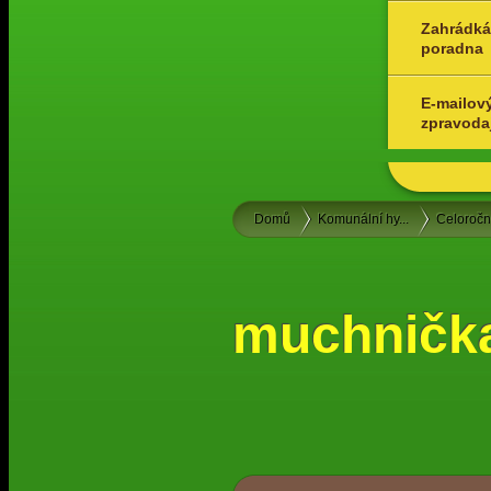
Zahrádká
poradna
E-mailov
zpravoda
Domů
Komunální hy...
Celoroč
muchničk