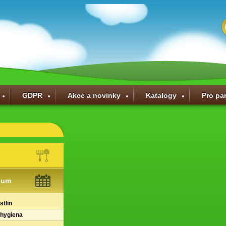
GDPR
Akce a novinky
Katalogy
Pro pa
ium
stlin
 hygiena