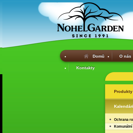
Domů
O nás
Kontakty
Produkty
Kalendár
Ochrana ro
Komunální