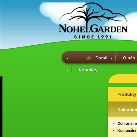
Domů
O nás
Kontakty
Produkty
Kalendár
Ochrana ro
Komunální