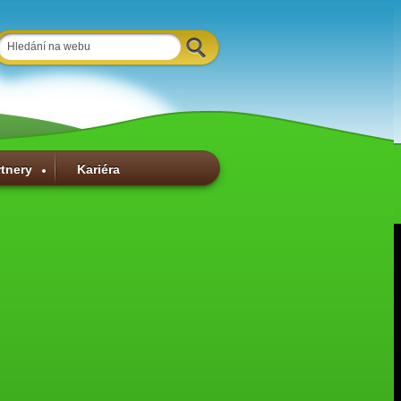
rtnery
Kariéra