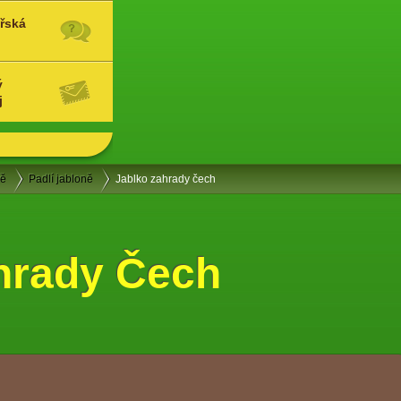
řská
ý
j
ně
Padlí jabloně
Jablko zahrady čech
hrady Čech