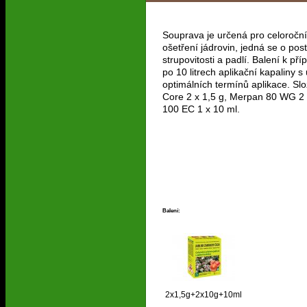
Souprava je určená pro celoroční
ošetření jádrovin, jedná se o postř
strupovitosti a padlí. Balení k př
po 10 litrech aplikační kapaliny 
optimálních termínů aplikace. Sl
Core 2 x 1,5 g, Merpan 80 WG 2 
100 EC 1 x 10 ml.
Balení:
2x1,5g+2x10g+10ml