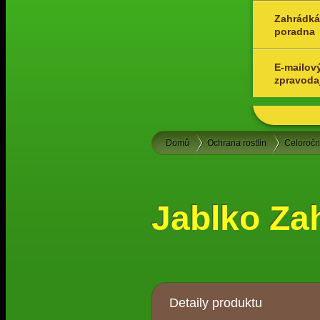
Zahrádká
poradna
E-mailov
zpravoda
Domů
Ochrana rostlin
Celoroč
Jablko Za
Detaily produktu