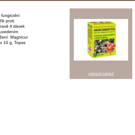
 fungicidní
ik proti
ípravě 4 dávek
s uvedením
ožení: Magnicur
x 10 g, Topas
zobrazit náhled