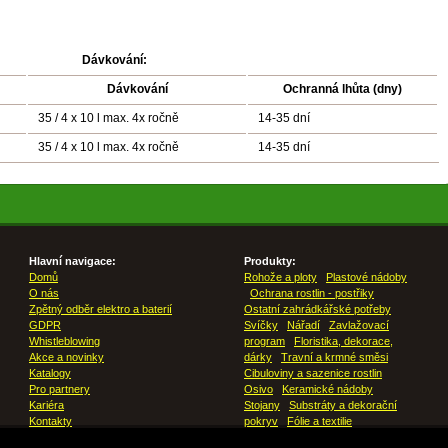
Dávkování:
Dávkování
Ochranná lhůta (dny)
35 / 4 x 10 l max. 4x ročně
14-35 dní
35 / 4 x 10 l max. 4x ročně
14-35 dní
Hlavní navigace:
Produkty:
Domů
Rohože a ploty
Plastové nádoby
O nás
Ochrana rostlin - postřiky
Zpětný odběr elektro a baterií
Ostatní zahrádkářské potřeby
GDPR
Svíčky
Nářadí
Zavlažovací
Whistleblowing
program
Floristika, dekorace,
Akce a novinky
dárky
Travní a krmné směsi
Katalogy
Cibuloviny a sazenice rostlin
Pro partnery
Osivo
Keramické nádoby
Kariéra
Stojany
Substráty a dekorační
Kontakty
pokryv
Fólie a textilie