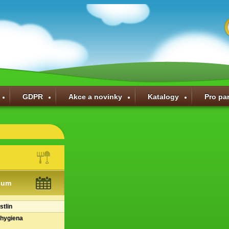
GDPR
Akce a novinky
Katalogy
Pro pa
ium
stlin
 hygiena