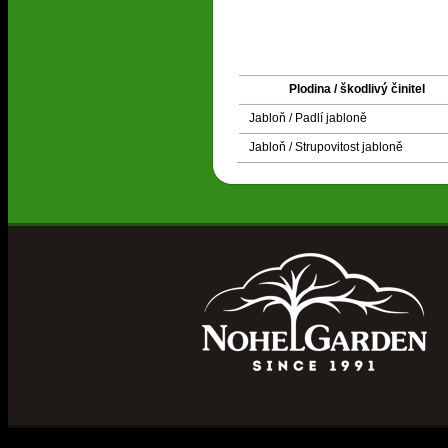
Plodina / škodlivý činitel
Jabloň / Padlí jabloně
Jabloň / Strupovitost jabloně