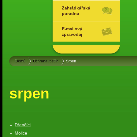
Zahrádkářská
poradna
E-mailový
zpravodaj
Domů
Ochrana rostlin
Srpen
srpen
Dřepčíci
Molice