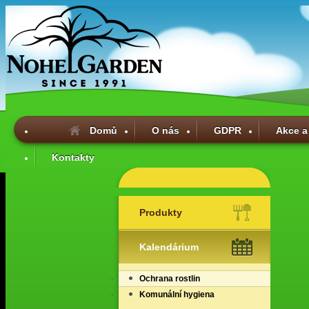
Domů
O nás
GDPR
Akce a
Kontakty
Produkty
Kalendárium
Ochrana rostlin
Komunální hygiena