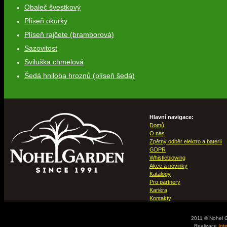
Obaleč švestkový
Plíseň okurky
Plíseň rajčete (bramborová)
Sazovitost
Sviluška chmelová
Šedá hniloba hroznů (plíseň šedá)
Hlavní navigace:
Domů
O nás
Zpětný odběr elektro a baterií
GDPR
Whistleblowing
Akce a novinky
Katalogy
Pro partnery
Kariéra
Kontakty
2011 © Nohel 
Realizace
Int