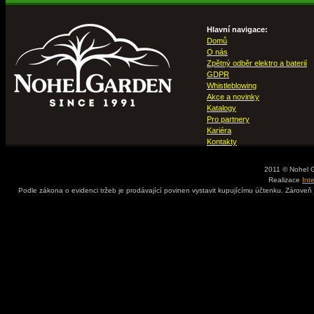
Hlavní navigace:
Domů
O nás
Zpětný odběr elektro a baterií
GDPR
Whistleblowing
Akce a novinky
Katalogy
Pro partnery
Kariéra
Kontakty
2011 © Nohel 
Realizace
Int
Podle zákona o evidenci tržeb je prodávající povinen vystavit kupujícímu účtenku. Zároveň