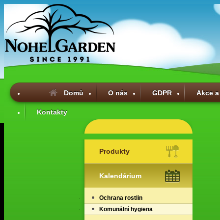
Domů
O nás
GDPR
Akce a
Kontakty
Produkty
Kalendárium
Ochrana rostlin
Komunální hygiena