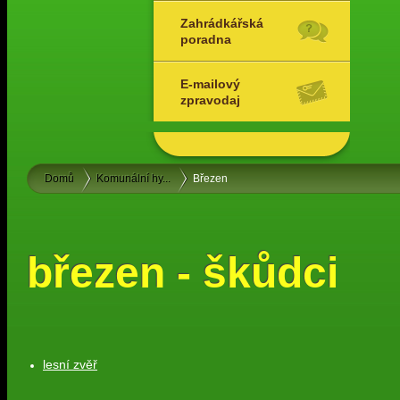
Zahrádkářská
poradna
E-mailový
zpravodaj
Domů
Komunální hy...
Březen
březen - škůdci
lesní zvěř