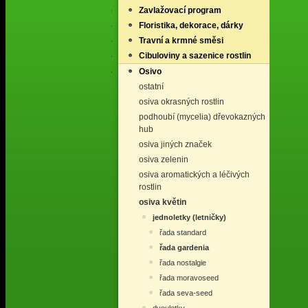
Zavlažovací program
Floristika, dekorace, dárky
Travní a krmné směsi
Cibuloviny a sazenice rostlin
Osivo
ostatní
osiva okrasných rostlin
podhoubí (mycelia) dřevokazných
hub
osiva jiných značek
osiva zelenin
osiva aromatických a léčivých
rostlin
osiva květin
jednoletky (letničky)
řada standard
řada gardenia
řada nostalgie
řada moravoseed
řada seva-seed