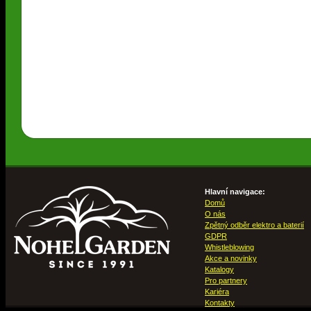
Hlavní navigace:
Domů
O nás
Zpětný odběr elektro a baterií
GDPR
Whistleblowing
Akce a novinky
Katalogy
Pro partnery
Kariéra
Kontakty