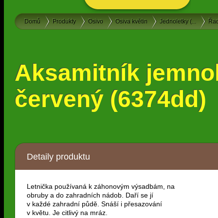
Domů
Produkty
Osivo
Osiva květin
Jednoletky (...
Řad
Aksamitník jemnol
červený (6374dd)
Detaily produktu
Letnička používaná k záhonovým výsadbám, na
obruby a do zahradních nádob. Daří se jí
v každé zahradní půdě. Snáší i přesazování
v květu. Je citlivý na mráz.