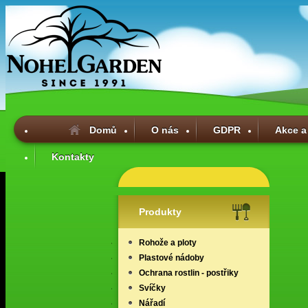
Domů
O nás
GDPR
Akce a
Kontakty
Produkty
Rohože a ploty
Plastové nádoby
Ochrana rostlin - postřiky
Svíčky
Nářadí