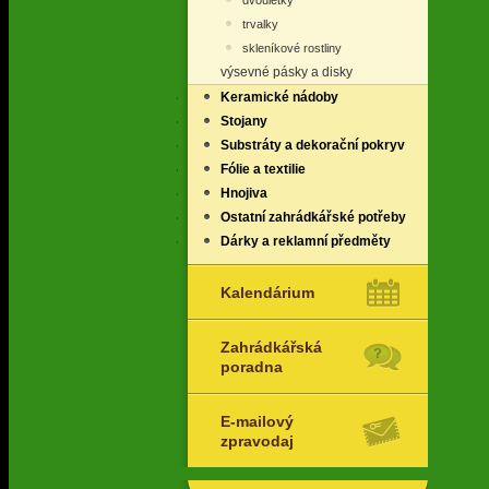
dvouletky
trvalky
skleníkové rostliny
výsevné pásky a disky
Keramické nádoby
Stojany
Substráty a dekorační pokryv
Fólie a textilie
Hnojiva
Ostatní zahrádkářské potřeby
Dárky a reklamní předměty
Kalendárium
Zahrádkářská
poradna
E-mailový
zpravodaj