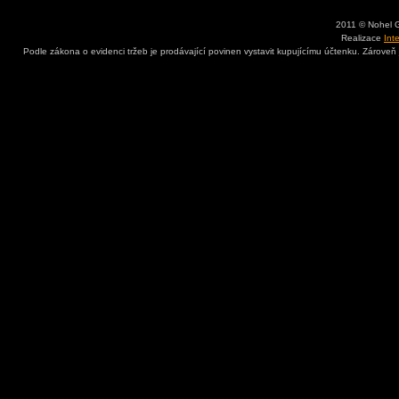
2011 © Nohel 
Realizace
Int
Podle zákona o evidenci tržeb je prodávající povinen vystavit kupujícímu účtenku. Zároveň