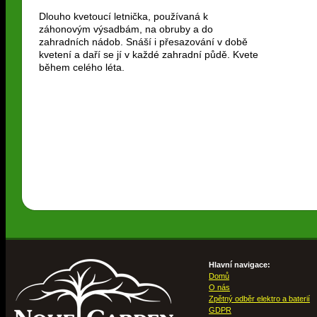
Dlouho kvetoucí letnička, používaná k
záhonovým výsadbám, na obruby a do
zahradních nádob. Snáší i přesazování v době
kvetení a daří se jí v každé zahradní půdě. Kvete
během celého léta.
Hlavní navigace:
Domů
O nás
Zpětný odběr elektro a baterií
GDPR