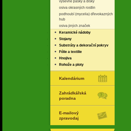
výsevné pásky a disky
osiva okrasných rostlin
podhoubí (mycelia) dřevokazných
hub
osiva jiných značek
Keramické nádoby
Stojany
Substráty a dekorační pokryv
Fólie a textilie
Hnojiva
Rohože a ploty
Kalendárium
Zahrádkářská
poradna
E-mailový
zpravodaj