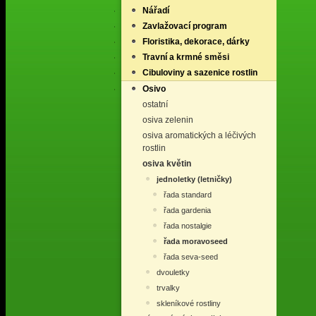
Nářadí
Zavlažovací program
Floristika, dekorace, dárky
Travní a krmné směsi
Cibuloviny a sazenice rostlin
Osivo
ostatní
osiva zelenin
osiva aromatických a léčivých
rostlin
osiva květin
jednoletky (letničky)
řada standard
řada gardenia
řada nostalgie
řada moravoseed
řada seva-seed
dvouletky
trvalky
skleníkové rostliny