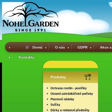
Domů
O nás
GDPR
Akce a
Kontakty
Produkty
Ochrana rostlin - postřiky
Ostatní zahrádkářské potřeby
Plastové nádoby
Svíčky
Dárky a reklamní předměty