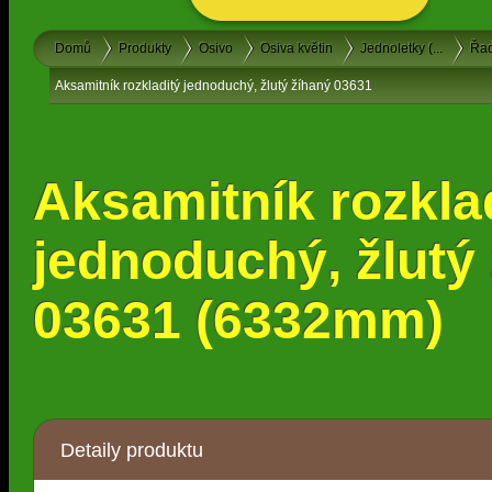
Domů
Produkty
Osivo
Osiva květin
Jednoletky (...
Řa
Aksamitník rozkladitý jednoduchý, žlutý žíhaný 03631
Aksamitník rozkla
jednoduchý, žlutý
03631 (6332mm)
Detaily produktu