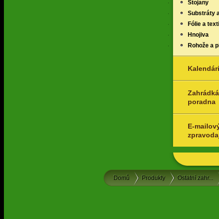
Stojany
Substráty 
Fólie a texti
Hnojiva
Rohože a p
Kalendár
Zahrádká
poradna
E-mailov
zpravoda
Domů
Produkty
Ostatní zahr...