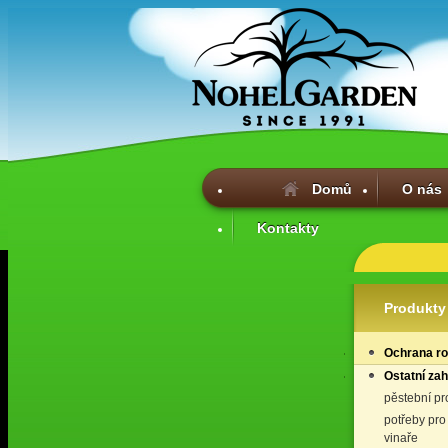
Domů
O nás
Kontakty
Produkty
Ochrana ros
Ostatní za
pěstební p
potřeby pro
vinaře