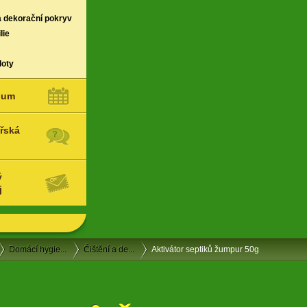
a dekorační pokryv
lie
loty
ium
řská
ý
j
Domácí hygie...
Čištění a de...
Aktivátor septiků žumpur 50g