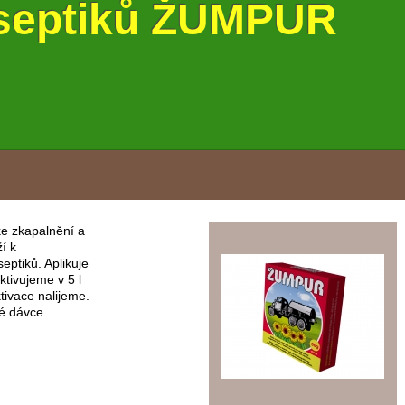
 septiků ŽUMPUR
e zkapalnění a
í k
ptiků. Aplikuje
tivujeme v 5 l
tivace nalijeme.
é dávce.