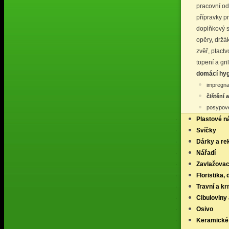
pracovní o
přípravky p
doplňkový s
opěry, držá
zvěř, ptact
topení a gri
domácí hyg
impregnač
čištění 
posypové
Plastové n
Svíčky
Dárky a re
Nářadí
Zavlažovac
Floristika,
Travní a k
Cibuloviny 
Osivo
Keramické