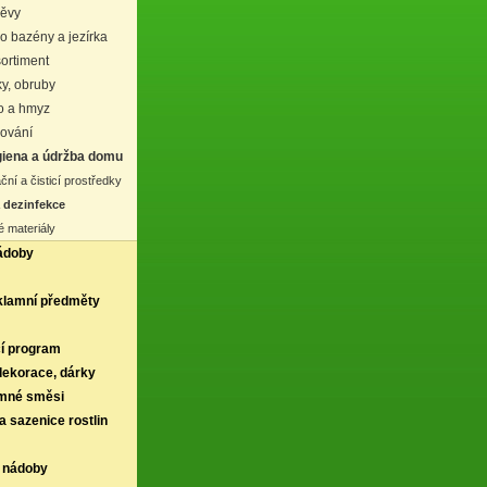
děvy
ro bazény a jezírka
ortiment
ky, obruby
vo a hmyz
lování
iena a údržba domu
ní a čisticí prostředky
a dezinfekce
 materiály
ádoby
klamní předměty
í program
 dekorace, dárky
rmné směsi
a sazenice rostlin
 nádoby