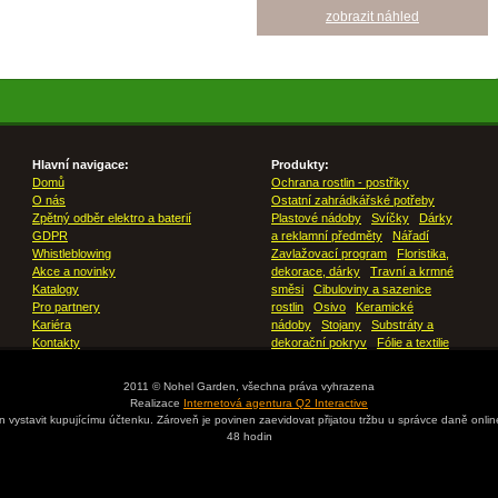
zobrazit náhled
Hlavní navigace:
Produkty:
Domů
Ochrana rostlin - postřiky
O nás
Ostatní zahrádkářské potřeby
Zpětný odběr elektro a baterií
Plastové nádoby
Svíčky
Dárky
GDPR
a reklamní předměty
Nářadí
Whistleblowing
Zavlažovací program
Floristika,
Akce a novinky
dekorace, dárky
Travní a krmné
Katalogy
směsi
Cibuloviny a sazenice
Pro partnery
rostlin
Osivo
Keramické
Kariéra
nádoby
Stojany
Substráty a
Kontakty
dekorační pokryv
Fólie a textilie
2011 © Nohel Garden, všechna práva vyhrazena
Realizace
Internetová agentura Q2 Interactive
en vystavit kupujícímu účtenku. Zároveň je povinen zaevidovat přijatou tržbu u správce daně onli
48 hodin