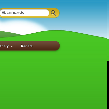
rtnery
Kariéra