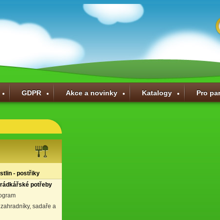
GDPR
Akce a novinky
Katalogy
Pro pa
tlin - postřiky
hrádkářské potřeby
rogram
 zahradníky, sadaře a