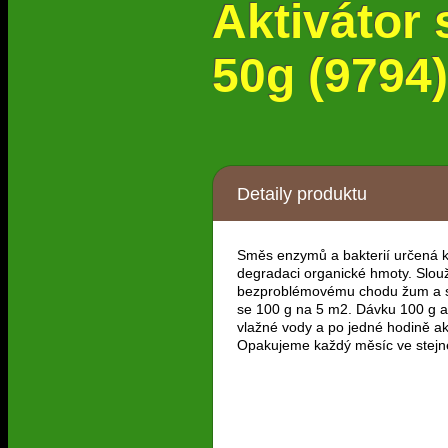
Aktivátor
50g (9794)
Detaily produktu
Směs enzymů a bakterií určená k
degradaci organické hmoty. Slouž
bezproblémovému chodu žum a se
se 100 g na 5 m2. Dávku 100 g ak
vlažné vody a po jedné hodině ak
Opakujeme každý měsíc ve stejn