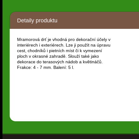
Detaily produktu
Mramorová drť je vhodná pro dekorační účely v
interiérech i exteriérech. Lze ji použít na úpravu
cest, chodníků i pietních míst či k vymezení
ploch v okrasné zahradě. Slouží také jako
dekorace do terasových nádob a květináčů.
Frakce: 4 - 7 mm. Balení: 5 l.