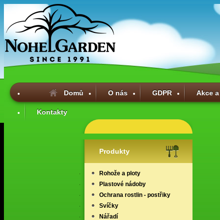
Domů
O nás
GDPR
Akce a
Kontakty
Produkty
Rohože a ploty
Plastové nádoby
Ochrana rostlin - postřiky
Svíčky
Nářadí