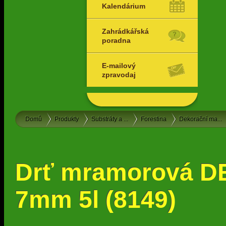
Kalendárium
Zahrádkářská
poradna
E-mailový
zpravodaj
Domů
Produkty
Substráty a ...
Forestina
Dekorační ma...
Drť mramorová D
7mm 5l (8149)