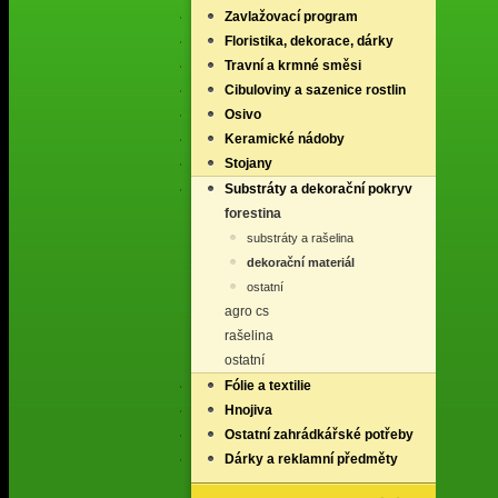
Zavlažovací program
Floristika, dekorace, dárky
Travní a krmné směsi
Cibuloviny a sazenice rostlin
Osivo
Keramické nádoby
Stojany
Substráty a dekorační pokryv
forestina
substráty a rašelina
dekorační materiál
ostatní
agro cs
rašelina
ostatní
Fólie a textilie
Hnojiva
Ostatní zahrádkářské potřeby
Dárky a reklamní předměty