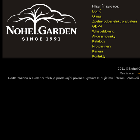
Hlavní navigace:
Domů
O nás
Zpětný odběr elektro a baterií
GDPR
Whistleblowing
Akce a novinky
Katalogy
Pro partnery
Kariéra
Kontakty
2011 © Nohel 
Realizace
Int
Podle zákona o evidenci tržeb je prodávající povinen vystavit kupujícímu účtenku. Zároveň