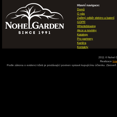
Hlavní navigace:
Domů
O nás
Zpětný odběr elektro a baterií
GDPR
Whistleblowing
Akce a novinky
Katalogy
Pro partnery
Kariéra
Kontakty
2011 © Nohel 
Realizace
Int
Podle zákona o evidenci tržeb je prodávající povinen vystavit kupujícímu účtenku. Zároveň