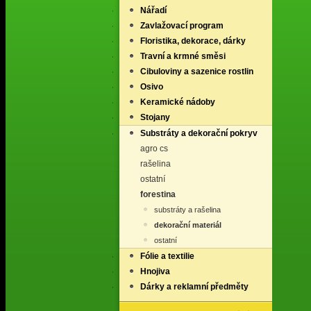
Nářadí
Zavlažovací program
Floristika, dekorace, dárky
Travní a krmné směsi
Cibuloviny a sazenice rostlin
Osivo
Keramické nádoby
Stojany
Substráty a dekorační pokryv
agro cs
rašelina
ostatní
forestina
substráty a rašelina
dekorační materiál
ostatní
Fólie a textilie
Hnojiva
Dárky a reklamní předměty