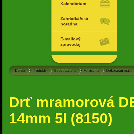
Kalendárium
Zahrádkářská
poradna
E-mailový
zpravodaj
Domů
Produkty
Substráty a ...
Forestina
Dekorační ma...
Drť mramorová D
14mm 5l (8150)