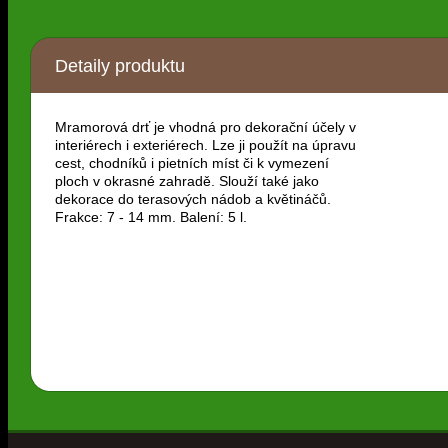
Detaily produktu
Mramorová drť je vhodná pro dekorační účely v
interiérech i exteriérech. Lze ji použít na úpravu
cest, chodníků i pietních míst či k vymezení
ploch v okrasné zahradě. Slouží také jako
dekorace do terasových nádob a květináčů.
Frakce: 7 - 14 mm. Balení: 5 l.