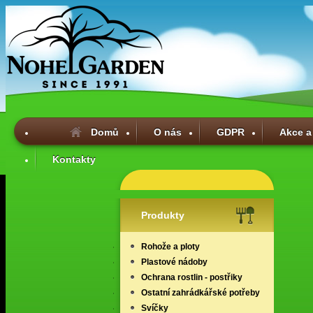
Domů
O nás
GDPR
Akce a
Kontakty
Produkty
Rohože a ploty
Plastové nádoby
Ochrana rostlin - postřiky
Ostatní zahrádkářské potřeby
Svíčky