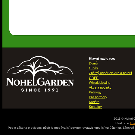
Hlavní navigace:
Domů
O nás
Zpětný odběr elektro a baterií
GDPR
Whistleblowing
Akce a novinky
Katalogy
Pro partnery
Kariéra
Kontakty
2011 © Nohel 
Realizace
Int
Podle zákona o evidenci tržeb je prodávající povinen vystavit kupujícímu účtenku. Zároveň