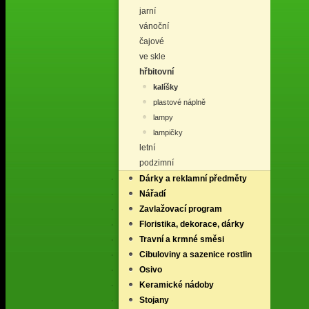
jarní
vánoční
čajové
ve skle
hřbitovní
kalíšky
plastové náplně
lampy
lampičky
letní
podzimní
Dárky a reklamní předměty
Nářadí
Zavlažovací program
Floristika, dekorace, dárky
Travní a krmné směsi
Cibuloviny a sazenice rostlin
Osivo
Keramické nádoby
Stojany