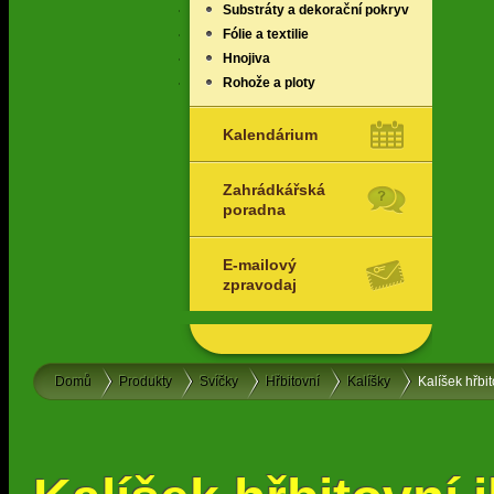
Substráty a dekorační pokryv
Fólie a textilie
Hnojiva
Rohože a ploty
Kalendárium
Zahrádkářská
poradna
E-mailový
zpravodaj
Domů
Produkty
Svíčky
Hřbitovní
Kalíšky
Kalíšek hřbi