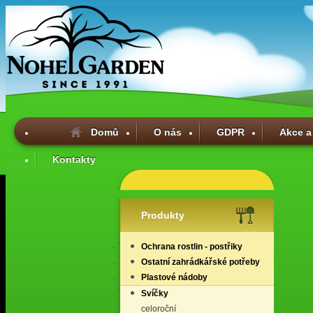
Domů
O nás
GDPR
Akce a
Kontakty
Produkty
Ochrana rostlin - postřiky
Ostatní zahrádkářské potřeby
Plastové nádoby
Svíčky
celoroční