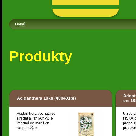
Domů
Produkty
Adapt
Acidanthera 10ks
(400401bí)
cm 10
Acidanthera pochází se
Univerz
střední a jižní Afriky, je
FISKARS
vhodná do menších
propoje
skupinových...
pracovní