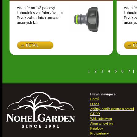
Adaptér na 1/2 palcový
Adaptér
kohoutek s vnitřním závitem.
kohoute
Prvek zahradních armatur
Prvek z
určených k...
určených
DETAIL
D
1
2
3
4
5
6
7
|
Hlavní navigace:
Domů
O nás
Zpětný odběr elektro a baterií
GDPR
Whistleblowing
Akce a novinky
Katalogy
Pro partnery