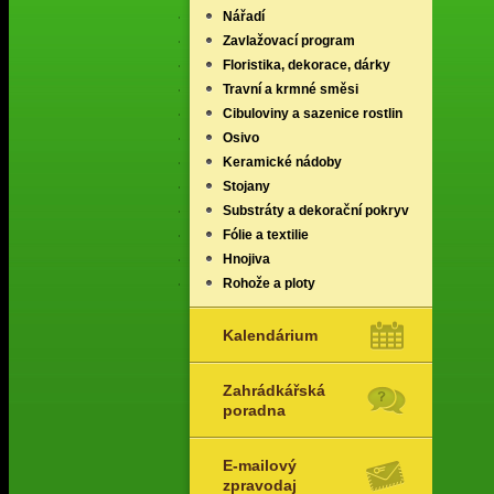
Nářadí
Zavlažovací program
Floristika, dekorace, dárky
Travní a krmné směsi
Cibuloviny a sazenice rostlin
Osivo
Keramické nádoby
Stojany
Substráty a dekorační pokryv
Fólie a textilie
Hnojiva
Rohože a ploty
Kalendárium
Zahrádkářská
poradna
E-mailový
zpravodaj