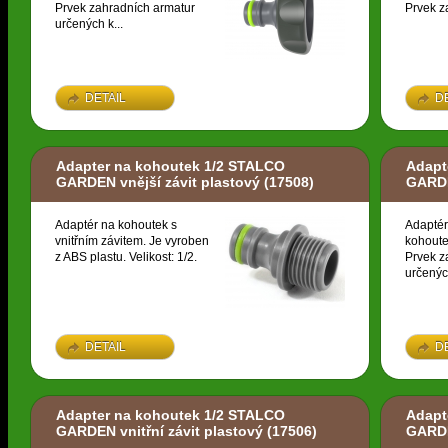
Prvek zahradních armatur
Prvek z
určených k...
DETAIL
D
Adapter na kohoutek 1/2 STALCO
Adapt
GARDEN vnější závit plastový
(17508)
GARDE
Adaptér na kohoutek s
Adaptér
vnitřním závitem. Je vyroben
kohoute
z ABS plastu. Velikost: 1/2.
Prvek z
určených
DETAIL
D
Adapter na kohoutek 1/2 STALCO
Adapt
GARDEN vnitřní závit plastový
(17506)
GARDE