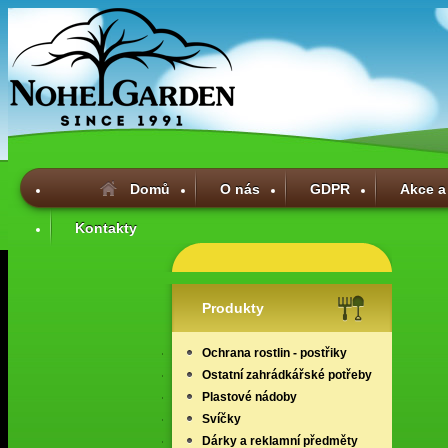
Domů
O nás
GDPR
Akce a
Kontakty
Produkty
Ochrana rostlin - postřiky
Ostatní zahrádkářské potřeby
Plastové nádoby
Svíčky
Dárky a reklamní předměty