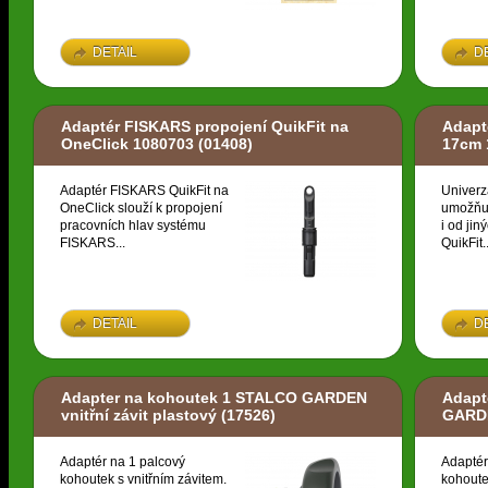
DETAIL
D
Adaptér FISKARS propojení QuikFit na
Adapt
OneClick 1080703
(01408)
17cm 
Adaptér FISKARS QuikFit na
Univerz
OneClick slouží k propojení
umožňuj
pracovních hlav systému
i od ji
FISKARS...
QuikFit..
DETAIL
D
Adapter na kohoutek 1 STALCO GARDEN
Adapt
vnitřní závit plastový
(17526)
GARDE
Adaptér na 1 palcový
Adaptér
kohoutek s vnitřním závitem.
kohoute