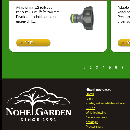
Adaptér na 1/2 palcový
Adaptér
kohoutek s vnitřním závitem.
kohoute
Prvek zahradních armatur
Prvek z
určených k...
určených
DETAIL
D
1
2
3
4
5
6
7
|
Hlavní navigace:
Domů
O nás
Zpětný odběr elektro a baterií
GDPR
Whistleblowing
Akce a novinky
Katalogy
Pro partnery