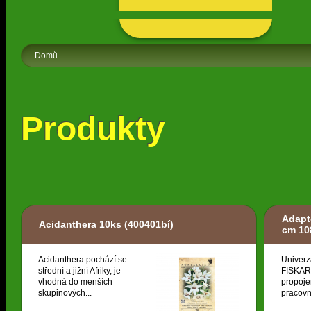
Domů
Produkty
Adapt
Acidanthera 10ks
(400401bí)
cm 10
Acidanthera pochází se
Univerz
střední a jižní Afriky, je
FISKARS
vhodná do menších
propoje
skupinových...
pracovní