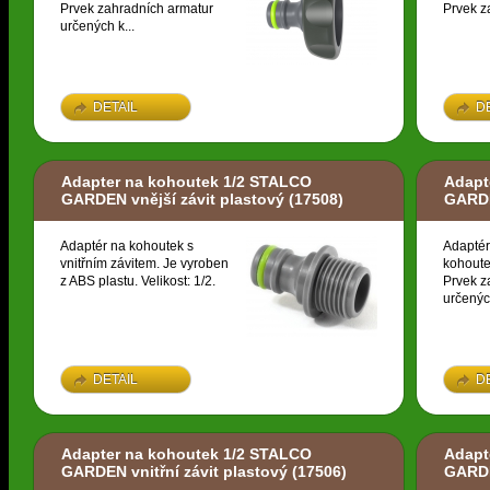
Prvek zahradních armatur
Prvek z
určených k...
DETAIL
D
Adapter na kohoutek 1/2 STALCO
Adapt
GARDEN vnější závit plastový
(17508)
GARDE
Adaptér na kohoutek s
Adaptér
vnitřním závitem. Je vyroben
kohoute
z ABS plastu. Velikost: 1/2.
Prvek z
určených
DETAIL
D
Adapter na kohoutek 1/2 STALCO
Adapt
GARDEN vnitřní závit plastový
(17506)
GARDE