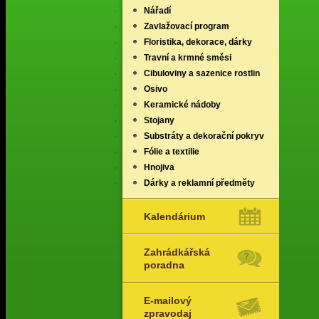
Nářadí
Zavlažovací program
Floristika, dekorace, dárky
Travní a krmné směsi
Cibuloviny a sazenice rostlin
Osivo
Keramické nádoby
Stojany
Substráty a dekorační pokryv
Fólie a textilie
Hnojiva
Dárky a reklamní předměty
Kalendárium
Zahrádkářská
poradna
E-mailový
zpravodaj