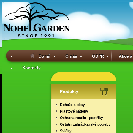
Domů
O nás
GDPR
Akce a
Kontakty
Produkty
Rohože a ploty
Plastové nádoby
Ochrana rostlin - postřiky
Ostatní zahrádkářské potřeby
Svíčky