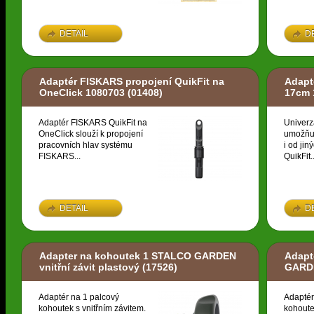
DETAIL
D
Adaptér FISKARS propojení QuikFit na
Adapt
OneClick 1080703
(01408)
17cm 
Adaptér FISKARS QuikFit na
Univerz
OneClick slouží k propojení
umožňuj
pracovních hlav systému
i od ji
FISKARS...
QuikFit..
DETAIL
D
Adapter na kohoutek 1 STALCO GARDEN
Adapt
vnitřní závit plastový
(17526)
GARDE
Adaptér na 1 palcový
Adaptér
kohoutek s vnitřním závitem.
kohoute