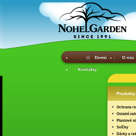
Domů
O nás
Kontakty
Produkty
Ochrana ros
Ostatní za
Plastové n
Svíčky
Dárky a re