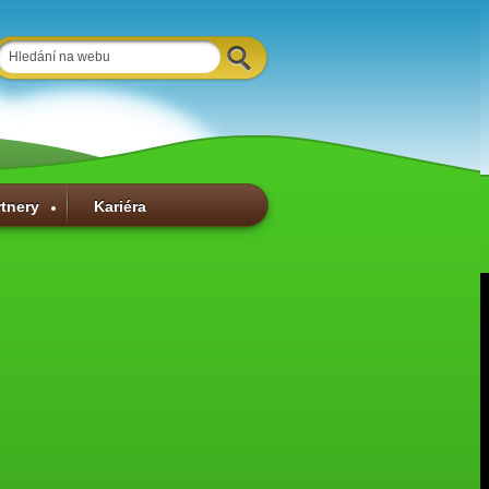
rtnery
Kariéra