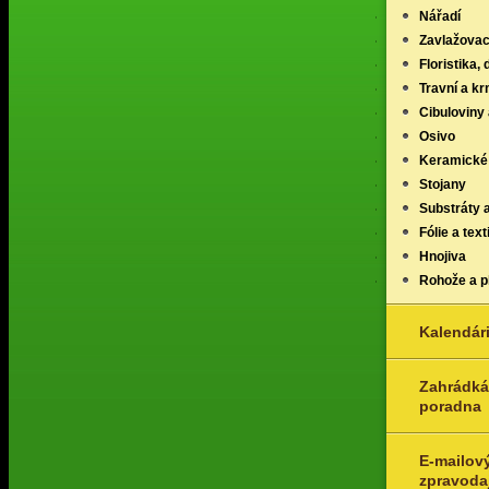
Nářadí
Zavlažovac
Floristika,
Travní a k
Cibuloviny 
Osivo
Keramické
Stojany
Substráty 
Fólie a texti
Hnojiva
Rohože a p
Kalendár
Zahrádká
poradna
E-mailov
zpravoda