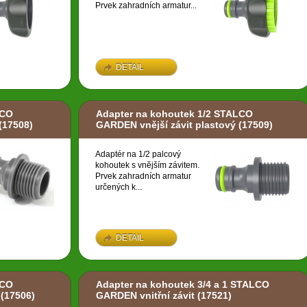
Prvek zahradních armatur...
DETAIL
LCO
Adapter na kohoutek 1/2 STALCO
(17508)
GARDEN vnější závit plastový
(17509)
Adaptér na 1/2 palcový
kohoutek s vnějším závitem.
Prvek zahradních armatur
určených k...
DETAIL
LCO
Adapter na kohoutek 3/4 a 1 STALCO
(17506)
GARDEN vnitřní závit
(17521)