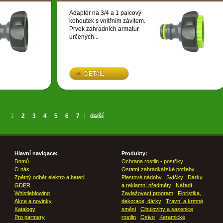
Adaptér na 3/4 a 1 palcový
kohoutek s vnitřním závitem.
Prvek zahradních armatur
určených...
DETAIL
1
2
3
4
5
6
7
|
další
Hlavní navigace:
Produkty:
Domů
Ochrana rostlin - postřiky
O nás
Ostatní zahrádkářské potřeby
Zpětný odběr elektro a baterií
Plastové nádoby
Svíčky
Dárky
GDPR
a reklamní předměty
Nářadí
Whistleblowing
Zavlažovací program
Floristika,
Akce a novinky
dekorace, dárky
Travní a krmné
Katalogy
směsi
Cibuloviny a sazenice
Pro partnery
rostlin
Osivo
Keramické