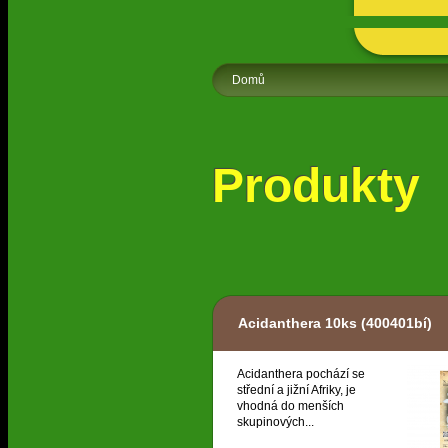
Domů
Produkty
Acidanthera 10ks
(400401bí)
Acidanthera pochází se
střední a jižní Afriky, je
vhodná do menších
skupinových...