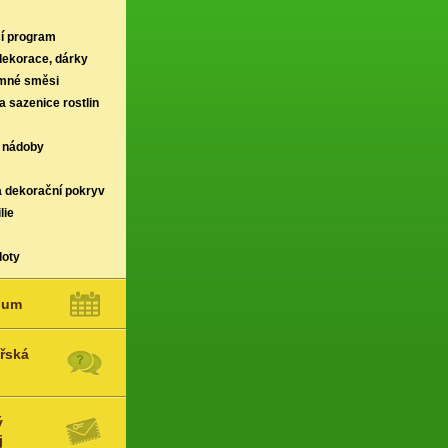
í program
 dekorace, dárky
rmné směsi
a sazenice rostlin
 nádoby
a dekorační pokryv
lie
loty
ium
řská
ý
j