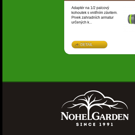
Adaptér na 1/2 palcový
kohoutek s vnitřním závitem.
Prvek zahradních armatur
určených k...
DETAIL