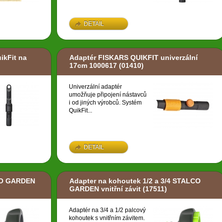
DETAIL
ikFit na
Adaptér FISKARS QUIKFIT univerzální
17cm 1000617
(01410)
Univerzální adaptér
umožňuje připojení nástavců
i od jiných výrobců. Systém
QuikFit...
DETAIL
CO GARDEN
Adapter na kohoutek 1/2 a 3/4 STALCO
GARDEN vnitřní závit
(17511)
Adaptér na 3/4 a 1/2 palcový
kohoutek s vnitřním závitem.