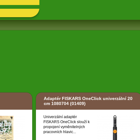
Adaptér FISKARS OneClick univerzální 20
cm 1080704
(01409)
Univerzální adaptér
FISKARS OneClick slouží k
propojení vyměnitelných
pracovních hlavic...