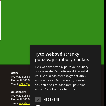
Tyto webové stránky
používají soubory cookie.
Tyto webové stránky používají soubory
cookie ke zlepšení uživatelského zážitku.
Office:
Používáním našich webových stránek
Tel: +420 318 533 511
souhlasíte se všemi soubory cookie v
Fax: +420 318 533 513
souladu s našimi zásadami používání
E-mail:
office@nohelgarden.cz
souborů cookie.
Více informací
Objednávky:
Tel: +420 318 533 533
NEZBYTNÉ
Fax: +420 318 533 538
E-mail:
objednavky@nohelgarden.cz