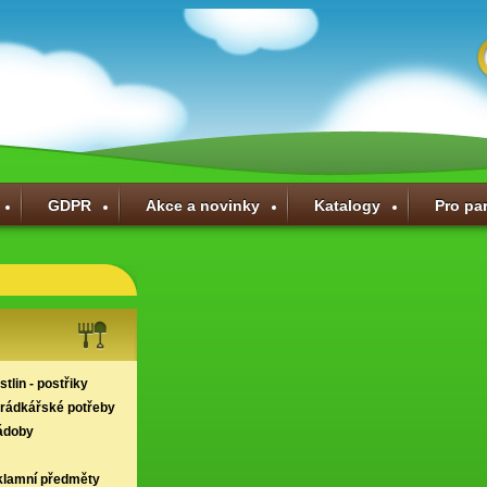
GDPR
Akce a novinky
Katalogy
Pro pa
tlin - postřiky
hrádkářské potřeby
ádoby
klamní předměty