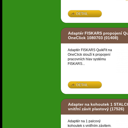
DETAIL
Adaptér FISKARS propojení Qu
OneClick 1080703
(01408)
Adaptér FISKARS QuikFit na
OneClick slouží k propojení
pracovních hlav systému
FISKARS...
DETAIL
Adapter na kohoutek 1 STAL
vnitřní závit plastový
(17526)
Adaptér na 1 palcový
kohoutek s vnitřním závitem.