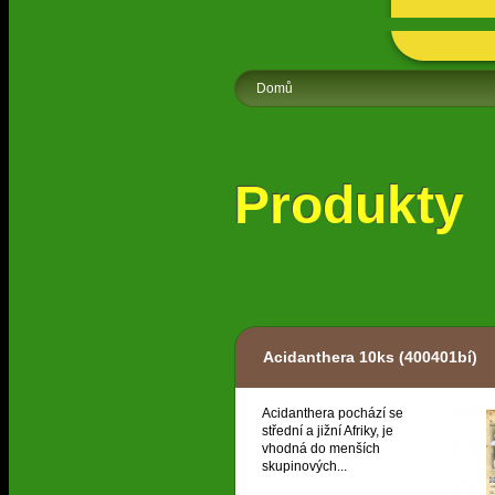
Domů
Produkty
Acidanthera 10ks
(400401bí)
Acidanthera pochází se
střední a jižní Afriky, je
vhodná do menších
skupinových...