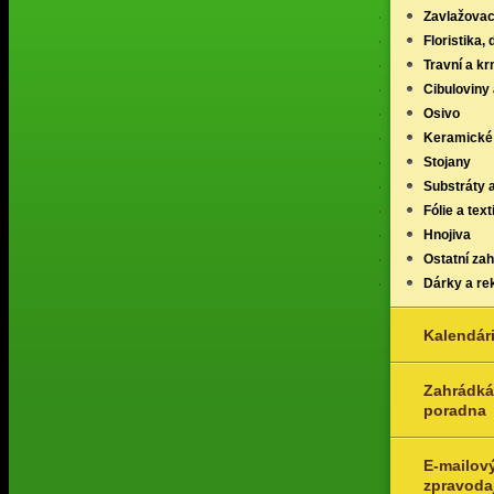
Zavlažovac
Floristika,
Travní a k
Cibuloviny 
Osivo
Keramické
Stojany
Substráty 
Fólie a texti
Hnojiva
Ostatní za
Dárky a re
Kalendár
Zahrádká
poradna
E-mailov
zpravoda