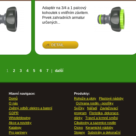
Adaptér na 3/4 a 1 palcový
kohoutek s vnitřním závitem.
Prvek zahradních armatur
určených...
DETAIL
1
2
3
4
5
6
7
|
další
Hlavní navigace:
Produkty:
Domů
Rohože a ploty
Plastové nádoby
O nás
Ochrana rostlin - postřiky
Zpětný odběr elektro a baterií
Svíčky
Nářadí
Zavlažovací
GDPR
program
Floristika, dekorace,
Whistleblowing
dárky
Travní a krmné směsi
Akce a novinky
Cibuloviny a sazenice rostlin
Katalogy
Osivo
Keramické nádoby
Pro partnery
Stojany
Substráty a dekorační