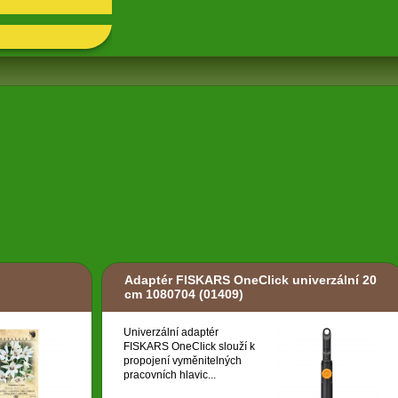
Adaptér FISKARS OneClick univerzální 20
cm 1080704
(01409)
Univerzální adaptér
FISKARS OneClick slouží k
propojení vyměnitelných
pracovních hlavic...