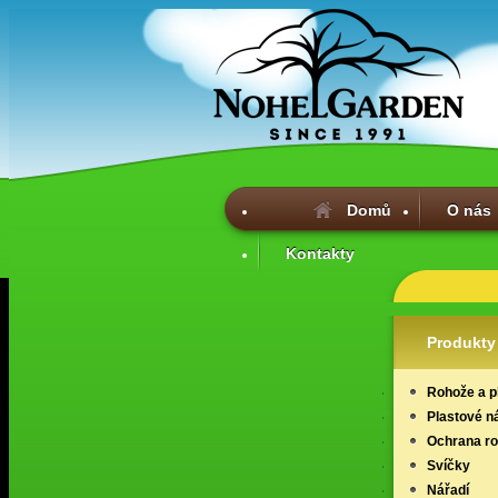
Domů
O nás
Kontakty
Produkty
Rohože a p
Plastové n
Ochrana ros
Svíčky
Nářadí