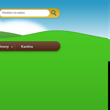
rtnery
Kariéra