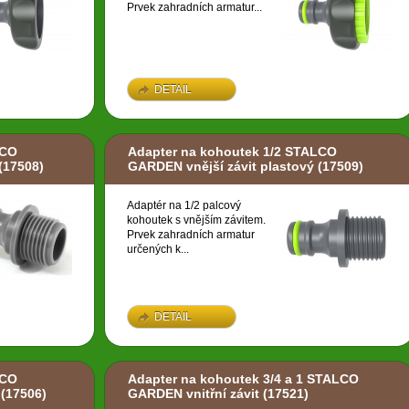
Prvek zahradních armatur...
DETAIL
LCO
Adapter na kohoutek 1/2 STALCO
(17508)
GARDEN vnější závit plastový
(17509)
Adaptér na 1/2 palcový
kohoutek s vnějším závitem.
Prvek zahradních armatur
určených k...
DETAIL
LCO
Adapter na kohoutek 3/4 a 1 STALCO
(17506)
GARDEN vnitřní závit
(17521)