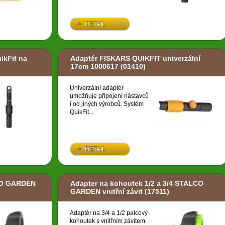
DETAIL
ikFit na
Adaptér FISKARS QUIKFIT univerzální
17cm 1000617
(01410)
Univerzální adaptér
umožňuje připojení nástavců
i od jiných výrobců. Systém
QuikFit...
DETAIL
CO GARDEN
Adapter na kohoutek 1/2 a 3/4 STALCO
GARDEN vnitřní závit
(17511)
Adaptér na 3/4 a 1/2 palcový
kohoutek s vnitřním závitem.