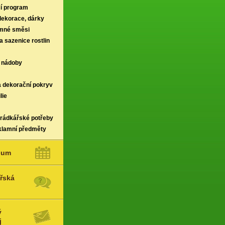
í program
 dekorace, dárky
rmné směsi
a sazenice rostlin
 nádoby
a dekorační pokryv
lie
hrádkářské potřeby
klamní předměty
ium
řská
ý
j