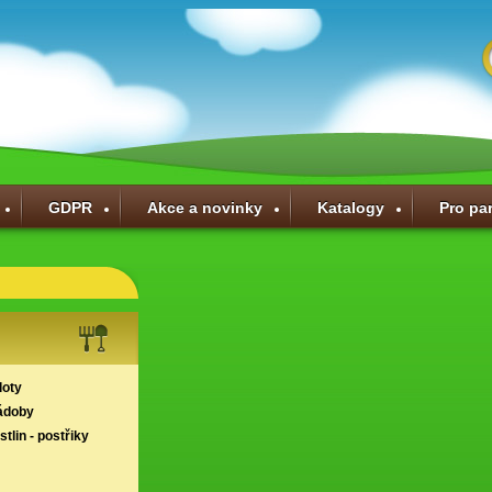
GDPR
Akce a novinky
Katalogy
Pro pa
loty
ádoby
tlin - postřiky