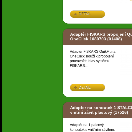
DETAIL
Adaptér FISKARS propojení Qu
OneClick 1080703
(01408)
Adaptér FISKARS QuikFit na
OneClick slouží k propojení
pracovních hlav systému
FISKARS...
DETAIL
Adapter na kohoutek 1 STAL
vnitřní závit plastový
(17526)
Adaptér na 1 palcový
kohoutek s vnitřním závitem.