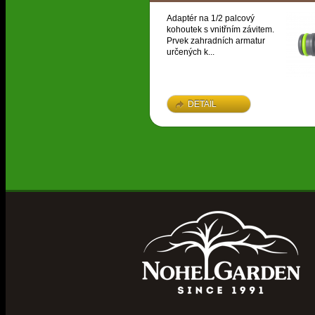
Adaptér na 1/2 palcový
kohoutek s vnitřním závitem.
Prvek zahradních armatur
určených k...
DETAIL