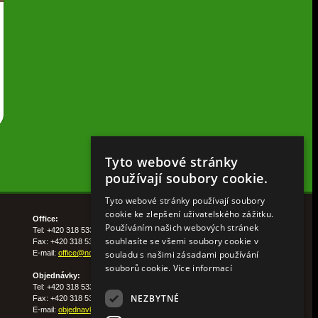
Tyto webové stránky
používají soubory cookie.
Tyto webové stránky používají soubory
cookie ke zlepšení uživatelského zážitku.
Office:
Používáním našich webových stránek
Tel: +420 318 533 511
souhlasíte se všemi soubory cookie v
Fax: +420 318 533 513
souladu s našimi zásadami používání
E-mail:
office@nohelgarden.cz
souborů cookie.
Více informací
Objednávky:
Tel: +420 318 533 533
NEZBYTNÉ
Fax: +420 318 533 538
E-mail:
objednavky@nohelgarden.cz