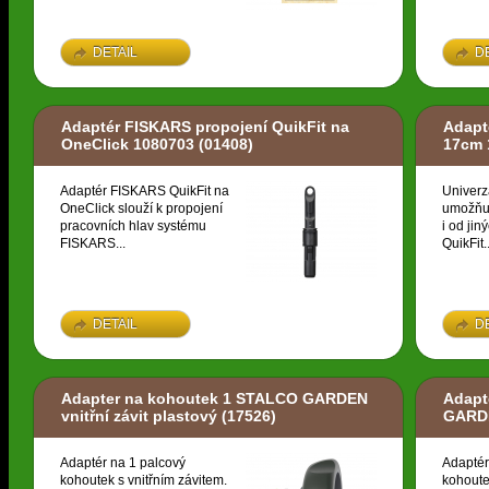
DETAIL
D
Adaptér FISKARS propojení QuikFit na
Adapt
OneClick 1080703
(01408)
17cm 
Adaptér FISKARS QuikFit na
Univerz
OneClick slouží k propojení
umožňuj
pracovních hlav systému
i od ji
FISKARS...
QuikFit..
DETAIL
D
Adapter na kohoutek 1 STALCO GARDEN
Adapt
vnitřní závit plastový
(17526)
GARDE
Adaptér na 1 palcový
Adaptér
kohoutek s vnitřním závitem.
kohoute