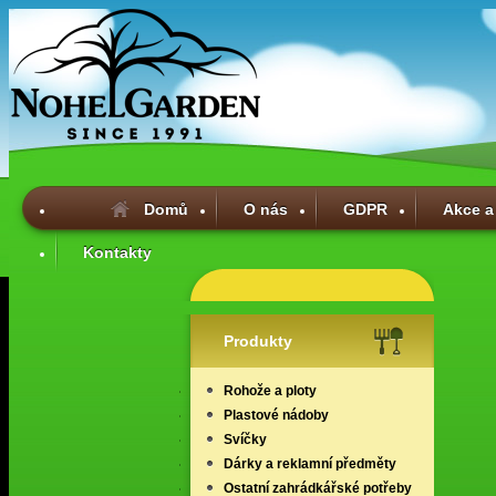
Domů
O nás
GDPR
Akce a
Kontakty
Produkty
Rohože a ploty
Plastové nádoby
Svíčky
Dárky a reklamní předměty
Ostatní zahrádkářské potřeby