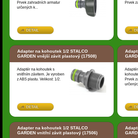
Prvek zahradních armatur
Prvek z
určených k...
DETAIL
D
Adapter na kohoutek 1/2 STALCO
Adapt
GARDEN vnější závit plastový
(17508)
GARDE
Adaptér na kohoutek s
Adaptér
vnitřním závitem. Je vyroben
kohoute
z ABS plastu. Velikost: 1/2.
Prvek z
určených
DETAIL
D
Adapter na kohoutek 1/2 STALCO
Adapt
GARDEN vnitřní závit plastový
(17506)
GARDE