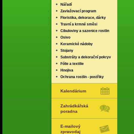
Nářadí
Zavlažovací program
Floristika, dekorace, dárky
Travní a krmné směsi
Cibuloviny a sazenice rostlin
Osivo
Keramické nádoby
Stojany
Substráty a dekorační pokryv
Fólie a textilie
Hnojiva
Ochrana rostlin - postřiky
Kalendárium
Zahrádkářská
poradna
E-mailový
zpravodaj