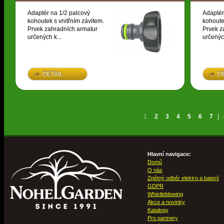
Adaptér na 1/2 palcový
Adaptér
kohoutek s vnitřním závitem.
kohoute
Prvek zahradních armatur
Prvek z
určených k...
určených
DETAIL
D
1
2
3
4
5
6
7
|
Hlavní navigace:
Domů
O nás
Zpětný odběr elektro a baterií
GDPR
Whistleblowing
Akce a novinky
Katalogy
Pro partnery