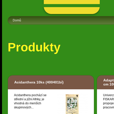
Domů
Produkty
Adapt
Acidanthera 10ks
(400401bí)
cm 10
Acidanthera pochází se
Univerz
střední a jižní Afriky, je
FISKARS
vhodná do menších
propoje
skupinových...
pracovní