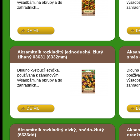
výsadbám, na obruby a do
výsadbá
zahradních...
zahradn
DETAIL
D
Aksamitník rozkladitý jednoduchý, žlutý
Aksami
žíhaný 03631
(6332mm)
směs
Dlouho kvetoucí letnička,
Dlouho 
používaná k záhonovým
použív
výsadbám, na obruby a do
výsadbá
zahradních...
zahradn
DETAIL
D
Aksamitník rozkladitý nízký, hnědo-žlutý
Aksami
(6333dd)
oranž