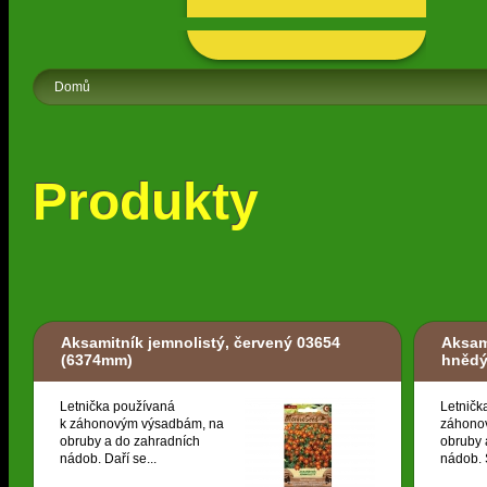
Domů
Produkty
Aksamitník jemnolistý, červený 03654
Aksam
(6374mm)
hněd
Letnička používaná
Letničk
k záhonovým výsadbám, na
záhono
obruby a do zahradních
obruby 
nádob. Daří se...
nádob. S