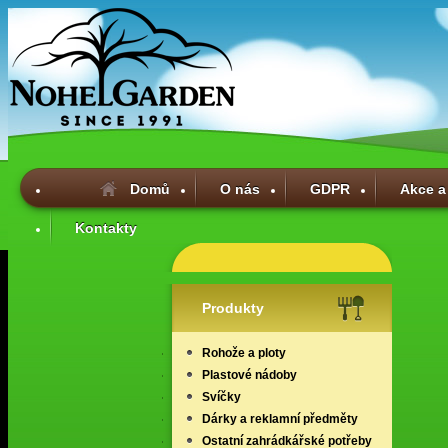
Domů
O nás
GDPR
Akce a
Kontakty
Produkty
Rohože a ploty
Plastové nádoby
Svíčky
Dárky a reklamní předměty
Ostatní zahrádkářské potřeby