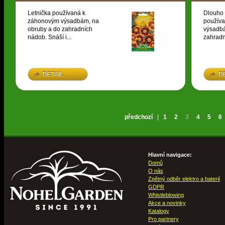
Letnička používaná k
Dlouho 
záhonovým výsadbám, na
použív
obruby a do zahradních
výsadbá
nádob. Snáší i...
zahradn
DETAIL
D
předchozí
|
1
2
3
4
5
6
Hlavní navigace:
Domů
O nás
Zpětný odběr elektro a baterií
GDPR
Whistleblowing
Akce a novinky
Katalogy
Pro partnery