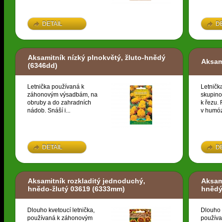
DETAIL
D
Aksamitník nízký plnokvětý, žluto-hnědý
Aksam
(6346dd)
Letnička používaná k
Letničk
záhonovým výsadbám, na
skupino
obruby a do zahradních
k řezu. 
nádob. Snáší i...
v humóz
DETAIL
D
Aksamitník rozkladitý jednoduchý,
Aksami
hnědo-žlutý 03619
(6333mm)
hnědý
Dlouho kvetoucí letnička,
Dlouho 
používaná k záhonovým
použív