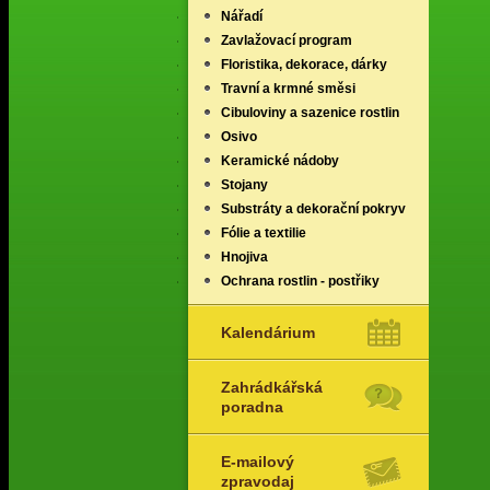
Nářadí
Zavlažovací program
Floristika, dekorace, dárky
Travní a krmné směsi
Cibuloviny a sazenice rostlin
Osivo
Keramické nádoby
Stojany
Substráty a dekorační pokryv
Fólie a textilie
Hnojiva
Ochrana rostlin - postřiky
Kalendárium
Zahrádkářská
poradna
E-mailový
zpravodaj