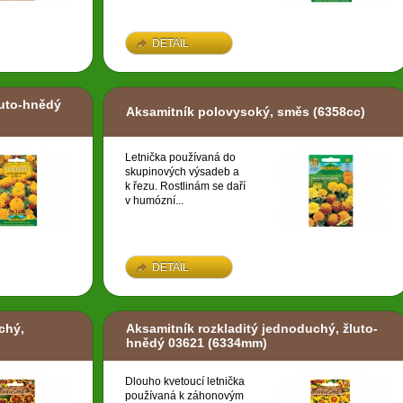
DETAIL
luto-hnědý
Aksamitník polovysoký, směs
(6358cc)
Letnička používaná do
skupinových výsadeb a
k řezu. Rostlinám se daří
v humózní...
DETAIL
chý,
Aksamitník rozkladitý jednoduchý, žluto-
hnědý 03621
(6334mm)
Dlouho kvetoucí letnička
používaná k záhonovým