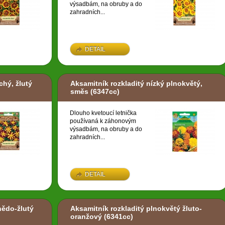
výsadbám, na obruby a do
zahradních...
DETAIL
chý, žlutý
Aksamitník rozkladitý nízký plnokvětý,
směs
(6347cc)
Dlouho kvetoucí letnička
používaná k záhonovým
výsadbám, na obruby a do
zahradních...
DETAIL
nědo-žlutý
Aksamitník rozkladitý plnokvětý žluto-
oranžový
(6341cc)