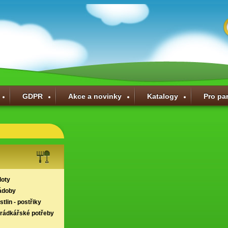
GDPR
Akce a novinky
Katalogy
Pro pa
loty
ádoby
tlin - postřiky
hrádkářské potřeby