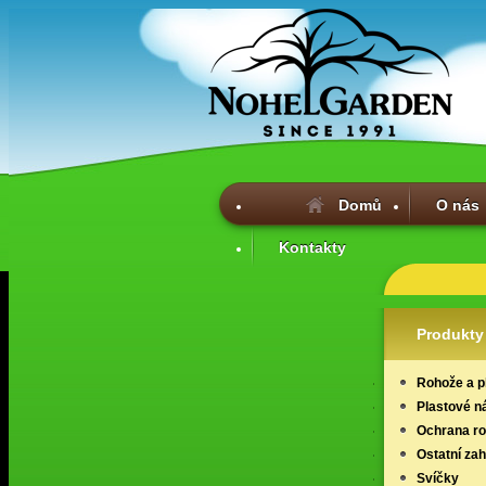
Domů
O nás
Kontakty
Produkty
Rohože a p
Plastové n
Ochrana ros
Ostatní za
Svíčky