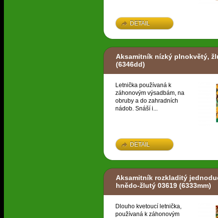
DETAIL
Aksamitník nízký plnokvětý, ž
(6346dd)
Letnička používaná k
záhonovým výsadbám, na
obruby a do zahradních
nádob. Snáší i...
DETAIL
Aksamitník rozkladitý jednodu
hnědo-žlutý 03619
(6333mm)
Dlouho kvetoucí letnička,
používaná k záhonovým