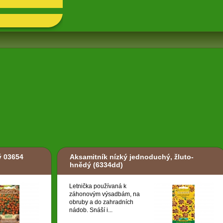
ý 03654
Aksamitník nízký jednoduchý, žluto-
hnědý
(6334dd)
Letnička používaná k
záhonovým výsadbám, na
obruby a do zahradních
nádob. Snáší i...