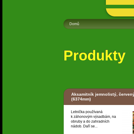
Domů
Produkty
Aksamitník jemnolistý, červen
(6374mm)
Letnička používaná
k záhonovým výsadbám, na
obruby a do zahradních
nádob. Daří se...