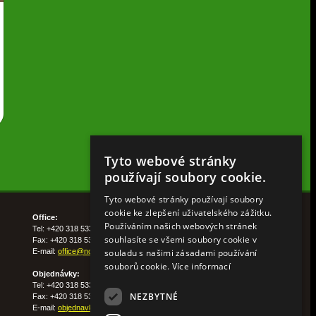
Tyto webové stránky
používají soubory cookie.
Tyto webové stránky používají soubory
cookie ke zlepšení uživatelského zážitku.
Office:
Používáním našich webových stránek
Tel: +420 318 533 511
souhlasíte se všemi soubory cookie v
Fax: +420 318 533 513
souladu s našimi zásadami používání
E-mail:
office@nohelgarden.cz
souborů cookie.
Více informací
Objednávky:
Tel: +420 318 533 533
NEZBYTNÉ
Fax: +420 318 533 538
E-mail:
objednavky@nohelgarden.cz