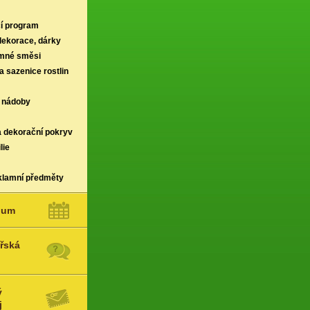
í program
 dekorace, dárky
rmné směsi
a sazenice rostlin
 nádoby
a dekorační pokryv
lie
klamní předměty
ium
řská
ý
j