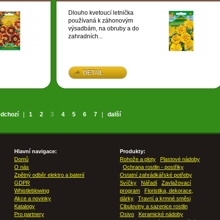
Dlouho kvetoucí letnička
používaná k záhonovým
výsadbám, na obruby a do
zahradních...
DETAIL
edchozí
|
1
2
3
4
5
6
7
|
další
Hlavní navigace:
Produkty:
Domů
Rohože a ploty
Plastové nádoby
O nás
Ochrana rostlin - postřiky
Zpětný odběr elektro a baterií
Ostatní zahrádkářské potřeby
GDPR
Svíčky
Nářadí
Zavlažovací
Whistleblowing
program
Floristika, dekorace,
Akce a novinky
dárky
Travní a krmné směsi
Katalogy
Cibuloviny a sazenice rostlin
Pro partnery
Osivo
Keramické nádoby