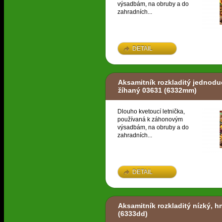
výsadbám, na obruby a do
zahradních...
DETAIL
Aksamitník rozkladitý jednodu
žíhaný 03631
(6332mm)
Dlouho kvetoucí letnička,
používaná k záhonovým
výsadbám, na obruby a do
zahradních...
DETAIL
Aksamitník rozkladitý nízký, h
(6333dd)