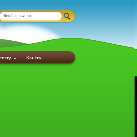
rtnery
Kariéra