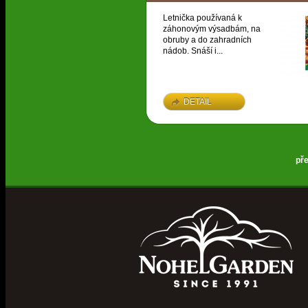
Letnička používaná k
záhonovým výsadbám, na
obruby a do zahradních
nádob. Snáší i...
DETAIL
př