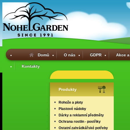
Domů
O nás
GDPR
Akce a
Kontakty
Produkty
Rohože a ploty
Plastové nádoby
Dárky a reklamní předměty
Ochrana rostlin - postřiky
Ostatní zahrádkářské potřeby