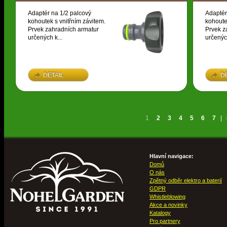
Adaptér na 1/2 palcový
Adaptér
kohoutek s vnitřním závitem.
kohoute
Prvek zahradních armatur
Prvek z
určených k...
určených
DETAIL
D
1
2
3
4
5
6
7
|
Hlavní navigace:
Domů
O nás
Zpětný odběr elektro a baterií
GDPR
Whistleblowing
Akce a novinky
Katalogy
Pro partnery