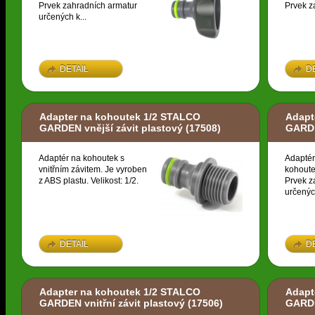
Prvek zahradních armatur
Prvek z
určených k...
DETAIL
D
Adapter na kohoutek 1/2 STALCO
Adapt
GARDEN vnější závit plastový
(17508)
GARDE
Adaptér na kohoutek s
Adaptér
vnitřním závitem. Je vyroben
kohoute
z ABS plastu. Velikost: 1/2.
Prvek z
určených
DETAIL
D
Adapter na kohoutek 1/2 STALCO
Adapt
GARDEN vnitřní závit plastový
(17506)
GARDE