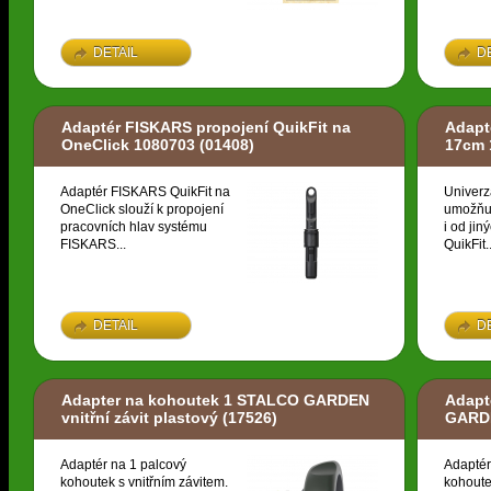
DETAIL
D
Adaptér FISKARS propojení QuikFit na
Adapt
OneClick 1080703
(01408)
17cm 
Adaptér FISKARS QuikFit na
Univerz
OneClick slouží k propojení
umožňuj
pracovních hlav systému
i od ji
FISKARS...
QuikFit..
DETAIL
D
Adapter na kohoutek 1 STALCO GARDEN
Adapt
vnitřní závit plastový
(17526)
GARDE
Adaptér na 1 palcový
Adaptér
kohoutek s vnitřním závitem.
kohoute