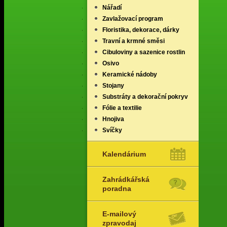
Nářadí
Zavlažovací program
Floristika, dekorace, dárky
Travní a krmné směsi
Cibuloviny a sazenice rostlin
Osivo
Keramické nádoby
Stojany
Substráty a dekorační pokryv
Fólie a textilie
Hnojiva
Svíčky
Kalendárium
Zahrádkářská
poradna
E-mailový
zpravodaj