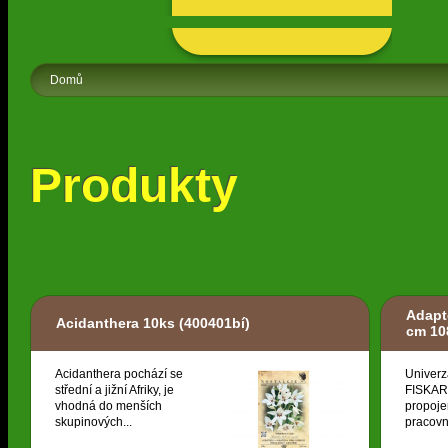
Domů
Produkty
Adapt
Acidanthera 10ks
(400401bí)
cm 10
Acidanthera pochází se
Univerz
střední a jižní Afriky, je
FISKARS
vhodná do menších
propoje
skupinových...
pracovní