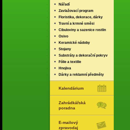
Nářadí
Zavlažovací program
Floristika, dekorace, dárky
Travní a krmné směsi
Cibuloviny a sazenice rostlin
Osivo
Keramické nádoby
Stojany
Substráty a dekorační pokryv
Fólie a textilie
Hnojiva
Dárky a reklamní předměty
Kalendárium
Zahrádkářská
poradna
E-mailový
zpravodaj