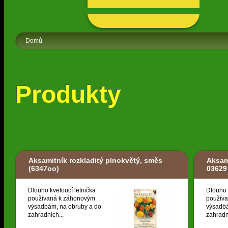
Domů
Produkty
Aksamitník rozkladitý plnokvětý, směs
Aksam
(6347oo)
03629
Dlouho kvetoucí letnička
Dlouho 
používaná k záhonovým
použív
výsadbám, na obruby a do
výsadbá
zahradních...
zahradn