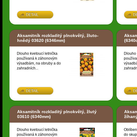
DETAIL
D
Aksamitník rozkladitý plnokvětý, žluto-
Aksami
hnědý 03620
(6346mm)
(6340
Dlouho kvetoucí letnička
Dlouho 
používaná k záhonovým
použív
výsadbám, na obruby a do
výsadbá
zahradních...
zahradn
DETAIL
D
Aksamitník rozkladitý plnokvětý, žlutý
Aksami
03610
(6340mm)
žíhan
Dlouho kvetoucí letnička
Oblíben
používaná k záhonovým
do skup