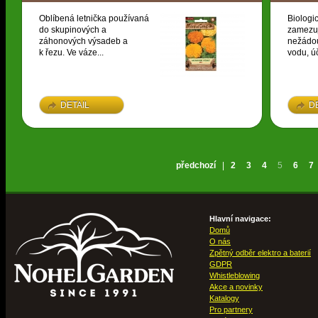
Oblíbená letnička používaná
Biologi
do skupinových a
zamezuj
záhonových výsadeb a
nežádou
k řezu. Ve váze...
vodu, úč
DETAIL
D
předchozí
|
2
3
4
5
6
7
Hlavní navigace:
Domů
O nás
Zpětný odběr elektro a baterií
GDPR
Whistleblowing
Akce a novinky
Katalogy
Pro partnery