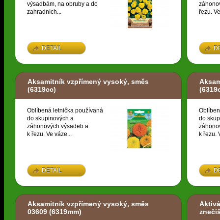
výsadbám, na obruby a do
záhonov
zahradních...
řezu. Ve
DETAIL
D
Aksamitník vzpřímený vysoký, směs
Aksam
(6319cc)
(6319
Oblíbená letnička používaná
Oblíben
do skupinových a
do skup
záhonových výsadeb a
záhono
k řezu. Ve váze...
k řezu. 
DETAIL
D
Aksamitník vzpřímený vysoký, směs
Aktivá
03609
(6319mm)
zneči