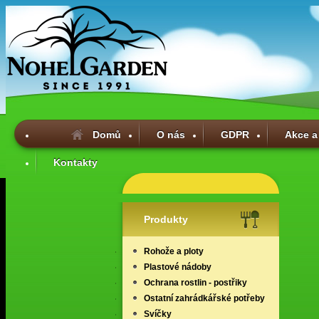
Domů
O nás
GDPR
Akce a
Kontakty
Produkty
Rohože a ploty
Plastové nádoby
Ochrana rostlin - postřiky
Ostatní zahrádkářské potřeby
Svíčky