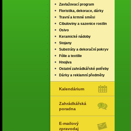
Zavlažovací program
Floristika, dekorace, dárky
Travní a krmné směsi
Cibuloviny a sazenice rostlin
Osivo
Keramické nádoby
Stojany
Substráty a dekorační pokryv
Fólie a textilie
Hnojiva
Ostatní zahrádkářské potřeby
Dárky a reklamní předměty
Kalendárium
Zahrádkářská
poradna
E-mailový
zpravodaj