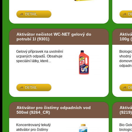
DETAIL
D
Aktivátor nečistot WC-NET gelový do
Aktivá
potrubí 1l
(9301)
100g
(
Gelový přípravek na uvolnění
Biologic
ucpaných odpadů. Obsahuje
vhodný 
speciální látky, které...
domovní
odpadní
DETAIL
D
Aktivátor pro čistírny odpadních vod
Aktiv
500ml
(9264_CR)
(9219)
Koncentrovaný tekutý
Bio Gol
aktivátor pro čistírny
biologic