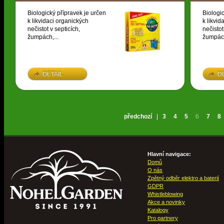
Biologický přípravek je určen
Biologi
k likvidaci organických
k likvid
nečistot v septicích,
nečistot
žumpách,...
žumpách
DETAIL
D
předchozí
|
3
4
5
6
7
8
Hlavní navigace:
Domů
O nás
Zpětný odběr elektro a baterií
GDPR
Whistleblowing
Akce a novinky
Katalogy
Pro partnery