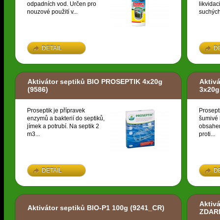
odpadních vod. Určen pro
likvidac
nouzové použití v...
suchých
DETAIL
D
Aktivátor septiků BIO PROSEPTIK 4x20g
Aktiv
(9586)
3x20g
Proseptik je přípravek
Prosept
enzymů a bakterií do septiků,
šumivé 
jímek a potrubí. Na septik 2
obsahem
m3...
proti...
DETAIL
D
Aktiv
Aktivátor septiků BIO-P1 100g
(9241_CR)
ZDAR