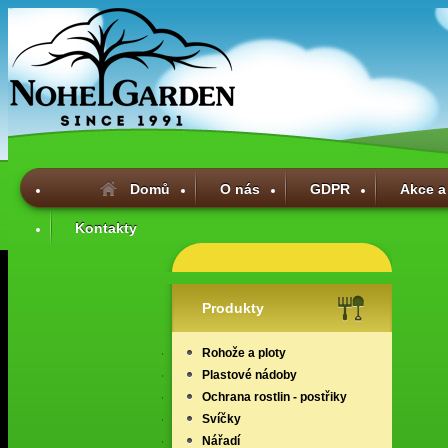
Domů
O nás
GDPR
Akce a
Kontakty
Produkty
Rohože a ploty
Plastové nádoby
Ochrana rostlin - postřiky
Svíčky
Nářadí