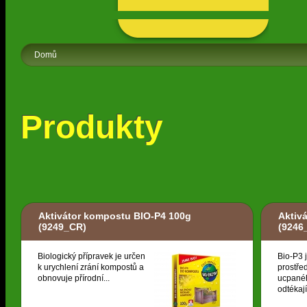
Domů
Produkty
Aktivátor kompostu BIO-P4 100g
Aktivá
(9249_CR)
(9246
Biologický přípravek je určen
Bio-P3 
k urychlení zrání kompostů a
prostřed
obnovuje přírodní...
ucpané
odtékají