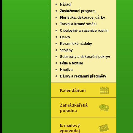
Nářadí
Zavlažovací program
Floristika, dekorace, dárky
Travní a krmné směsi
Cibuloviny a sazenice rostlin
Osivo
Keramické nádoby
Stojany
Substráty a dekorační pokryv
Fólie a textilie
Hnojiva
Dárky a reklamní předměty
Kalendárium
Zahrádkářská
poradna
E-mailový
zpravodaj