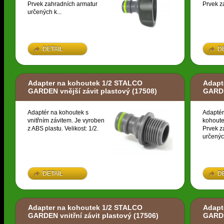
Prvek zahradních armatur
Prvek z
určených k...
DETAIL
D
Adapter na kohoutek 1/2 STALCO
Adapt
GARDEN vnější závit plastový
(17508)
GARDE
Adaptér na kohoutek s
Adaptér
vnitřním závitem. Je vyroben
kohoute
z ABS plastu. Velikost: 1/2.
Prvek z
určených
DETAIL
D
Adapter na kohoutek 1/2 STALCO
Adapt
GARDEN vnitřní závit plastový
(17506)
GARDE