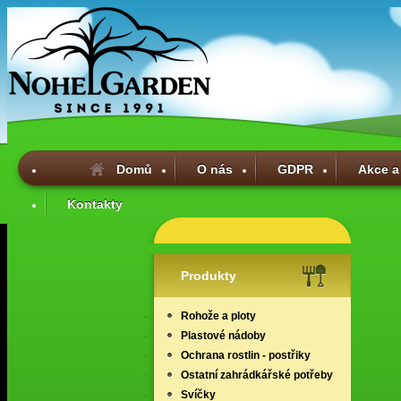
Domů
O nás
GDPR
Akce a
Kontakty
Produkty
Rohože a ploty
Plastové nádoby
Ochrana rostlin - postřiky
Ostatní zahrádkářské potřeby
Svíčky