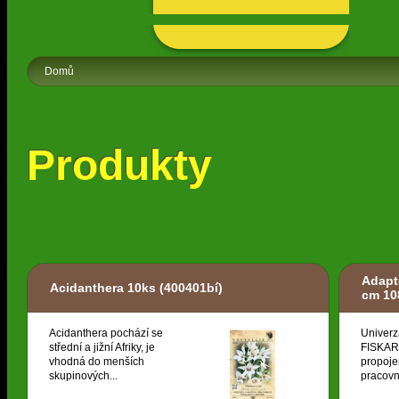
Domů
Produkty
Adapt
Acidanthera 10ks
(400401bí)
cm 10
Acidanthera pochází se
Univerz
střední a jižní Afriky, je
FISKARS
vhodná do menších
propoje
skupinových...
pracovní