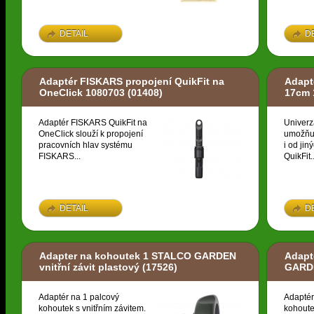
DETAIL
D
Adaptér FISKARS propojení QuikFit na
Adapt
OneClick 1080703
(01408)
17cm 
Adaptér FISKARS QuikFit na
Univerz
OneClick slouží k propojení
umožňuj
pracovních hlav systému
i od ji
FISKARS...
QuikFit..
DETAIL
D
Adapter na kohoutek 1 STALCO GARDEN
Adapt
vnitřní závit plastový
(17526)
GARDE
Adaptér na 1 palcový
Adaptér
kohoutek s vnitřním závitem.
kohoute