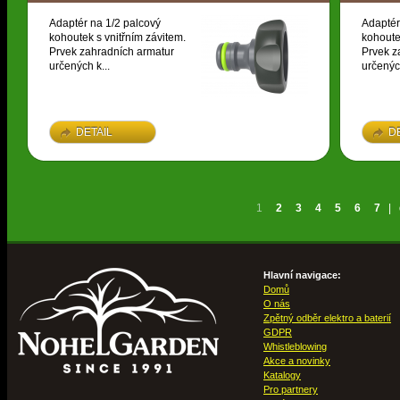
Adaptér na 1/2 palcový
Adaptér
kohoutek s vnitřním závitem.
kohoute
Prvek zahradních armatur
Prvek z
určených k...
určených
DETAIL
D
1
2
3
4
5
6
7
|
Hlavní navigace:
Domů
O nás
Zpětný odběr elektro a baterií
GDPR
Whistleblowing
Akce a novinky
Katalogy
Pro partnery