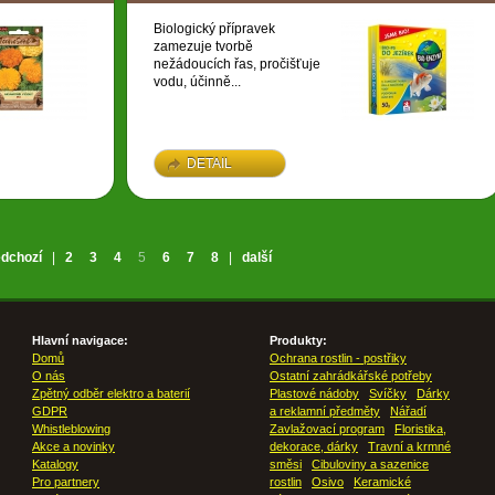
Biologický přípravek
zamezuje tvorbě
nežádoucích řas, pročišťuje
vodu, účinně...
DETAIL
edchozí
|
2
3
4
5
6
7
8
|
další
Hlavní navigace:
Produkty:
Domů
Ochrana rostlin - postřiky
O nás
Ostatní zahrádkářské potřeby
Zpětný odběr elektro a baterií
Plastové nádoby
Svíčky
Dárky
GDPR
a reklamní předměty
Nářadí
Whistleblowing
Zavlažovací program
Floristika,
Akce a novinky
dekorace, dárky
Travní a krmné
Katalogy
směsi
Cibuloviny a sazenice
Pro partnery
rostlin
Osivo
Keramické