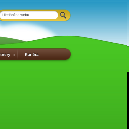
rtnery
Kariéra