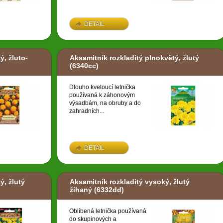
DETAIL
ý, žluto-
Aksamitník rozkladitý plnokvětý, žlutý
(6340cc)
Dlouho kvetoucí letnička
používaná k záhonovým
výsadbám, na obruby a do
zahradních...
DETAIL
ý, žlutý
Aksamitník rozkladitý vysoký, žlutý
žíhaný
(6332dd)
Oblíbená letnička používaná
do skupinových a