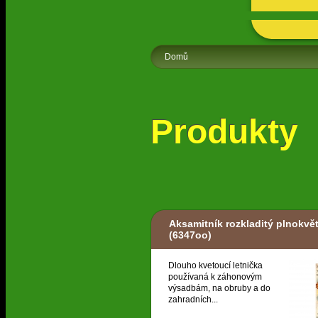
Domů
Produkty
Aksamitník rozkladitý plnokvě
(6347oo)
Dlouho kvetoucí letnička
používaná k záhonovým
výsadbám, na obruby a do
zahradních...