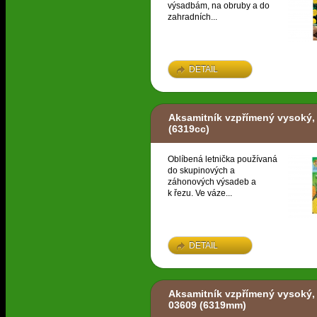
výsadbám, na obruby a do
zahradních...
DETAIL
Aksamitník vzpřímený vysoký,
(6319cc)
Oblíbená letnička používaná
do skupinových a
záhonových výsadeb a
k řezu. Ve váze...
DETAIL
Aksamitník vzpřímený vysoký,
03609
(6319mm)