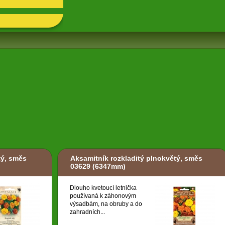
tý, směs
Aksamitník rozkladitý plnokvětý, směs
03629
(6347mm)
Dlouho kvetoucí letnička
používaná k záhonovým
výsadbám, na obruby a do
zahradních...