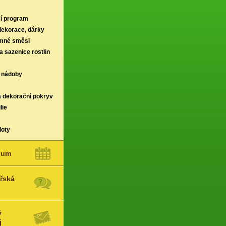
í program
 dekorace, dárky
rmné směsi
a sazenice rostlin
 nádoby
a dekorační pokryv
lie
loty
ium
řská
ý
j