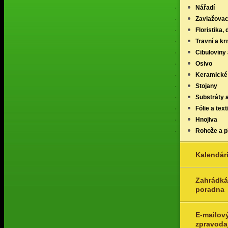
Nářadí
Zavlažovac
Floristika,
Travní a k
Cibuloviny 
Osivo
Keramické
Stojany
Substráty 
Fólie a texti
Hnojiva
Rohože a p
Kalendár
Zahrádká
poradna
E-mailov
zpravoda