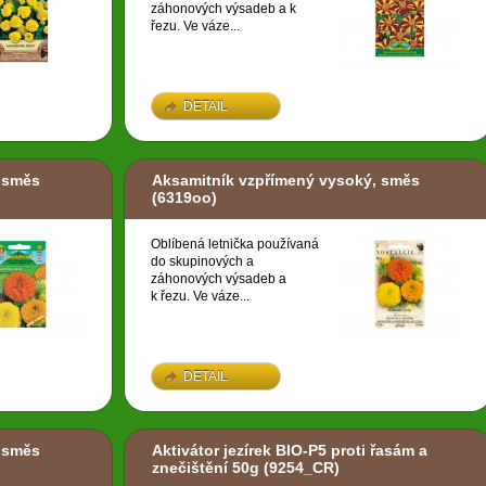
záhonových výsadeb a k
řezu. Ve váze...
DETAIL
 směs
Aksamitník vzpřímený vysoký, směs
(6319oo)
Oblíbená letnička používaná
do skupinových a
záhonových výsadeb a
k řezu. Ve váze...
DETAIL
 směs
Aktivátor jezírek BIO-P5 proti řasám a
znečištění 50g
(9254_CR)