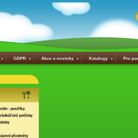
GDPR
Akce a novinky
Katalogy
Pro pa
tlin - postřiky
hrádkářské potřeby
ádoby
klamní předměty