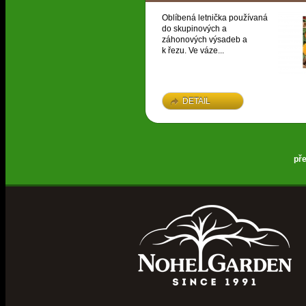
Oblíbená letnička používaná
do skupinových a
záhonových výsadeb a
k řezu. Ve váze...
DETAIL
př