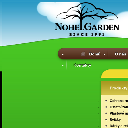
Domů
O nás
Kontakty
Produkty
Ochrana ros
Ostatní za
Plastové n
Svíčky
Dárky a re