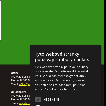
Tyto webové stránky
používají soubory cookie.
Tyto webové stránky používají soubory
cookie ke zlepšení uživatelského zážitku.
Office:
Používáním našich webových stránek
Tel: +420 318 533 511
souhlasíte se všemi soubory cookie v
Fax: +420 318 533 513
souladu s našimi zásadami používání
E-mail:
office@nohelgarden.cz
souborů cookie.
Více informací
Objednávky:
Tel: +420 318 533 533
NEZBYTNÉ
Fax: +420 318 533 538
E-mail:
objednavky@nohelgarden.cz