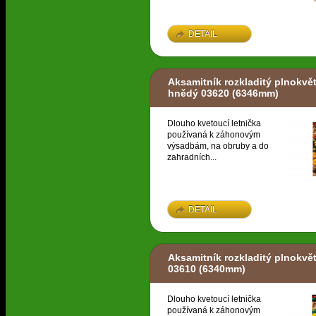
DETAIL
Aksamitník rozkladitý plnokvět
hnědý 03620
(6346mm)
Dlouho kvetoucí letnička
používaná k záhonovým
výsadbám, na obruby a do
zahradních...
DETAIL
Aksamitník rozkladitý plnokvět
03610
(6340mm)
Dlouho kvetoucí letnička
používaná k záhonovým