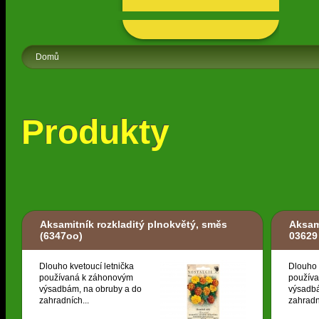
Domů
Produkty
Aksamitník rozkladitý plnokvětý, směs
Aksam
(6347oo)
03629
Dlouho kvetoucí letnička
Dlouho 
používaná k záhonovým
použív
výsadbám, na obruby a do
výsadbá
zahradních...
zahradn