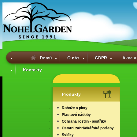
Domů
O nás
GDPR
Akce a
Kontakty
Produkty
Rohože a ploty
Plastové nádoby
Ochrana rostlin - postřiky
Ostatní zahrádkářské potřeby
Svíčky