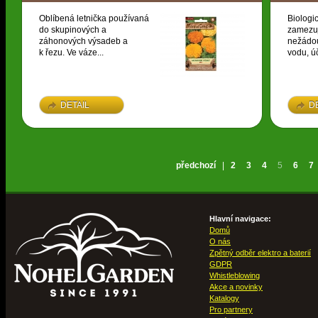
Oblíbená letnička používaná
Biologi
do skupinových a
zamezuj
záhonových výsadeb a
nežádou
k řezu. Ve váze...
vodu, úč
DETAIL
D
předchozí
|
2
3
4
5
6
7
Hlavní navigace:
Domů
O nás
Zpětný odběr elektro a baterií
GDPR
Whistleblowing
Akce a novinky
Katalogy
Pro partnery