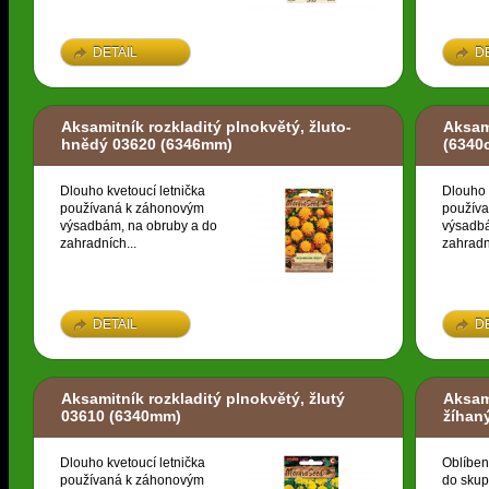
DETAIL
D
Aksamitník rozkladitý plnokvětý, žluto-
Aksami
hnědý 03620
(6346mm)
(6340
Dlouho kvetoucí letnička
Dlouho 
používaná k záhonovým
použív
výsadbám, na obruby a do
výsadbá
zahradních...
zahradn
DETAIL
D
Aksamitník rozkladitý plnokvětý, žlutý
Aksami
03610
(6340mm)
žíhan
Dlouho kvetoucí letnička
Oblíben
používaná k záhonovým
do skup