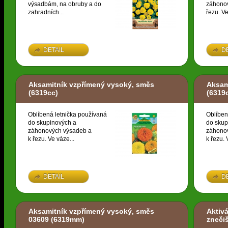
výsadbám, na obruby a do
záhonov
zahradních...
řezu. Ve
DETAIL
D
Aksamitník vzpřímený vysoký, směs
Aksam
(6319cc)
(6319
Oblíbená letnička používaná
Oblíben
do skupinových a
do skup
záhonových výsadeb a
záhono
k řezu. Ve váze...
k řezu. 
DETAIL
D
Aksamitník vzpřímený vysoký, směs
Aktivá
03609
(6319mm)
zneči