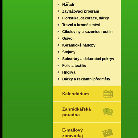
Nářadí
Zavlažovací program
Floristika, dekorace, dárky
Travní a krmné směsi
Cibuloviny a sazenice rostlin
Osivo
Keramické nádoby
Stojany
Substráty a dekorační pokryv
Fólie a textilie
Hnojiva
Dárky a reklamní předměty
Kalendárium
Zahrádkářská
poradna
E-mailový
zpravodaj