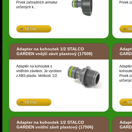
Prvek zahradních armatur
Prvek z
určených k...
DETAIL
D
Adapter na kohoutek 1/2 STALCO
Adapt
GARDEN vnější závit plastový
(17508)
GARDE
Adaptér na kohoutek s
Adaptér
vnitřním závitem. Je vyroben
kohoute
z ABS plastu. Velikost: 1/2.
Prvek z
určených
DETAIL
D
Adapter na kohoutek 1/2 STALCO
Adapt
GARDEN vnitřní závit plastový
(17506)
GARDE