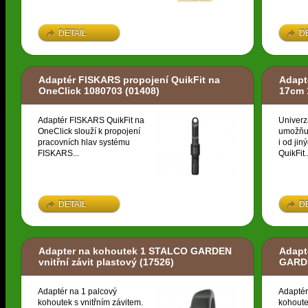
DETAIL
D
Adaptér FISKARS propojení QuikFit na
Adapt
OneClick 1080703
(01408)
17cm 
Adaptér FISKARS QuikFit na
Univerz
OneClick slouží k propojení
umožňuj
pracovních hlav systému
i od ji
FISKARS...
QuikFit..
DETAIL
D
Adapter na kohoutek 1 STALCO GARDEN
Adapt
vnitřní závit plastový
(17526)
GARDE
Adaptér na 1 palcový
Adaptér
kohoutek s vnitřním závitem.
kohoute