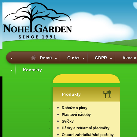
Domů
O nás
GDPR
Akce a
Kontakty
Produkty
Rohože a ploty
Plastové nádoby
Svíčky
Dárky a reklamní předměty
Ostatní zahrádkářské potřeby