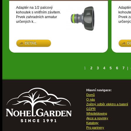
Adaptér na 1/2 palcový
Adaptér
kohoutek s vnitřním závitem.
kohoute
Prvek zahradních armatur
Prvek z
určených k...
určených
DETAIL
D
1
2
3
4
5
6
7
|
Hlavní navigace:
Domů
O nás
Zpětný odběr elektro a baterií
GDPR
Whistleblowing
Akce a novinky
Katalogy
Pro partnery