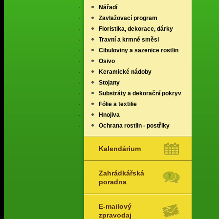
Nářadí
Zavlažovací program
Floristika, dekorace, dárky
Travní a krmné směsi
Cibuloviny a sazenice rostlin
Osivo
Keramické nádoby
Stojany
Substráty a dekorační pokryv
Fólie a textilie
Hnojiva
Ochrana rostlin - postřiky
Kalendárium
Zahrádkářská
poradna
E-mailový
zpravodaj