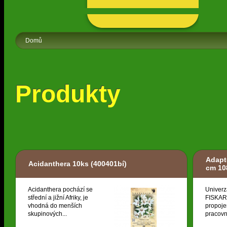
Domů
Produkty
Adapt
Acidanthera 10ks
(400401bí)
cm 10
Acidanthera pochází se
Univerz
střední a jižní Afriky, je
FISKARS
vhodná do menších
propoje
skupinových...
pracovní