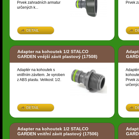
Prvek zahradních armatur
Prvek z
určených k...
DETAIL
D
Adapter na kohoutek 1/2 STALCO
Adapt
GARDEN vnější závit plastový
(17508)
GARDE
Adaptér na kohoutek s
Adaptér
vnitřním závitem. Je vyroben
kohoute
z ABS plastu. Velikost: 1/2.
Prvek z
určených
DETAIL
D
Adapter na kohoutek 1/2 STALCO
Adapt
GARDEN vnitřní závit plastový
(17506)
GARDE