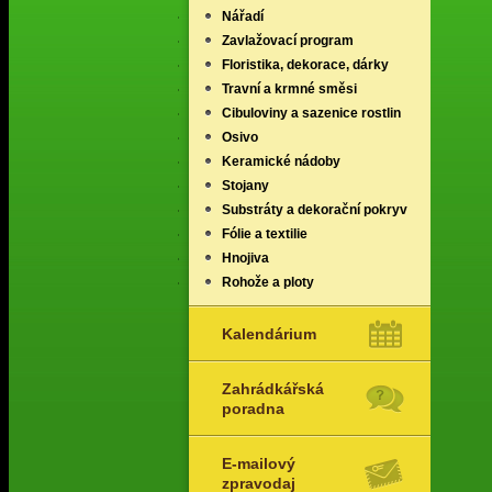
Nářadí
Zavlažovací program
Floristika, dekorace, dárky
Travní a krmné směsi
Cibuloviny a sazenice rostlin
Osivo
Keramické nádoby
Stojany
Substráty a dekorační pokryv
Fólie a textilie
Hnojiva
Rohože a ploty
Kalendárium
Zahrádkářská
poradna
E-mailový
zpravodaj