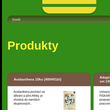
Domů
Produkty
Adapt
Acidanthera 10ks
(400401bí)
cm 10
Acidanthera pochází se
Univerz
střední a jižní Afriky, je
FISKARS
vhodná do menších
propoje
skupinových...
pracovní