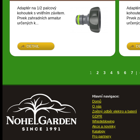
Adaptér na 1/2 palcový
Adaptér
kohoutek s vnitřním závitem.
kohoute
Prvek zahradních armatur
Prvek z
určených k...
určených
DETAIL
D
1
2
3
4
5
6
7
|
Hlavní navigace:
Domů
O nás
Zpětný odběr elektro a baterií
GDPR
Whistleblowing
Akce a novinky
Katalogy
Pro partnery