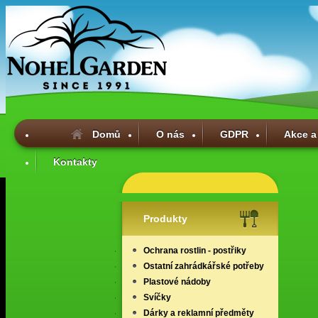
Domů
O nás
GDPR
Akce a
Kontakty
Produkty
Ochrana rostlin - postřiky
Ostatní zahrádkářské potřeby
Plastové nádoby
Svíčky
Dárky a reklamní předměty