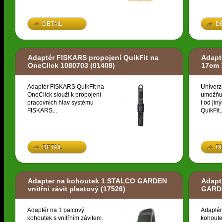
DETAIL
D
Adaptér FISKARS propojení QuikFit na
Adapt
OneClick 1080703
(01408)
17cm 
Adaptér FISKARS QuikFit na
Univerz
OneClick slouží k propojení
umožňuj
pracovních hlav systému
i od ji
FISKARS...
QuikFit..
DETAIL
D
Adapter na kohoutek 1 STALCO GARDEN
Adapt
vnitřní závit plastový
(17526)
GARDE
Adaptér na 1 palcový
Adaptér
kohoutek s vnitřním závitem.
kohoute