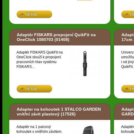
DETAIL
D
Adaptér FISKARS propojení QuikFit na
Adapt
OneClick 1080703
(01408)
17cm 
Adaptér FISKARS QuikFit na
Univerz
OneClick slouží k propojení
umožňuj
pracovních hlav systému
i od ji
FISKARS...
QuikFit..
DETAIL
D
Adapter na kohoutek 1 STALCO GARDEN
Adapt
vnitřní závit plastový
(17526)
GARDE
Adaptér na 1 palcový
Adaptér
kohoutek s vnitřním závitem.
kohoute