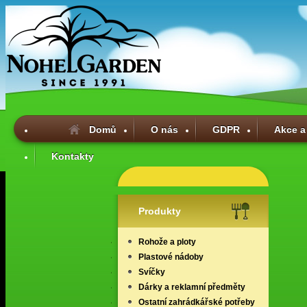
Domů
O nás
GDPR
Akce a
Kontakty
Produkty
Rohože a ploty
Plastové nádoby
Svíčky
Dárky a reklamní předměty
Ostatní zahrádkářské potřeby