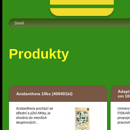
Domů
Produkty
Adapt
Acidanthera 10ks
(400401bí)
cm 10
Acidanthera pochází se
Univerz
střední a jižní Afriky, je
FISKARS
vhodná do menších
propoje
skupinových...
pracovní