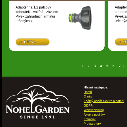
Adaptér na 1/2 palcový
Adaptér
kohoutek s vnitřním závitem.
kohoute
Prvek zahradních armatur
Prvek z
určených k...
určených
DETAIL
D
1
2
3
4
5
6
7
|
Hlavní navigace:
Domů
O nás
Zpětný odběr elektro a baterií
GDPR
Whistleblowing
Akce a novinky
Katalogy
Pro partnery