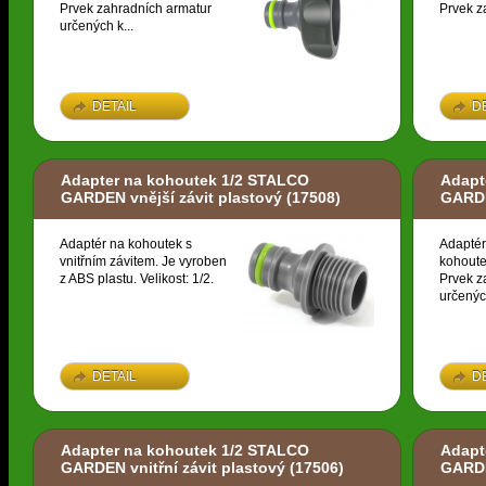
Prvek zahradních armatur
Prvek z
určených k...
DETAIL
D
Adapter na kohoutek 1/2 STALCO
Adapt
GARDEN vnější závit plastový
(17508)
GARDE
Adaptér na kohoutek s
Adaptér
vnitřním závitem. Je vyroben
kohoute
z ABS plastu. Velikost: 1/2.
Prvek z
určených
DETAIL
D
Adapter na kohoutek 1/2 STALCO
Adapt
GARDEN vnitřní závit plastový
(17506)
GARDE