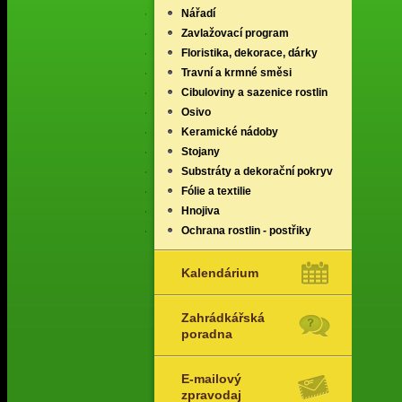
Nářadí
Zavlažovací program
Floristika, dekorace, dárky
Travní a krmné směsi
Cibuloviny a sazenice rostlin
Osivo
Keramické nádoby
Stojany
Substráty a dekorační pokryv
Fólie a textilie
Hnojiva
Ochrana rostlin - postřiky
Kalendárium
Zahrádkářská
poradna
E-mailový
zpravodaj