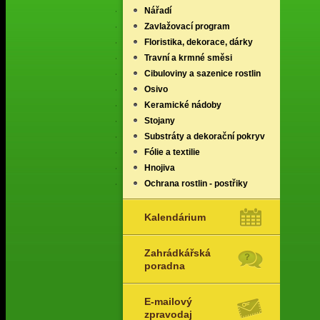
Nářadí
Zavlažovací program
Floristika, dekorace, dárky
Travní a krmné směsi
Cibuloviny a sazenice rostlin
Osivo
Keramické nádoby
Stojany
Substráty a dekorační pokryv
Fólie a textilie
Hnojiva
Ochrana rostlin - postřiky
Kalendárium
Zahrádkářská
poradna
E-mailový
zpravodaj