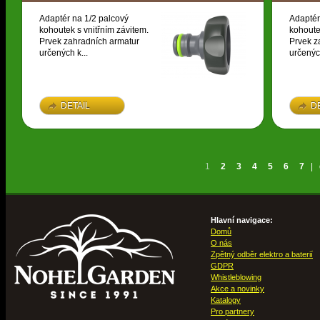
Adaptér na 1/2 palcový
Adaptér
kohoutek s vnitřním závitem.
kohoute
Prvek zahradních armatur
Prvek z
určených k...
určených
DETAIL
D
1
2
3
4
5
6
7
|
Hlavní navigace:
Domů
O nás
Zpětný odběr elektro a baterií
GDPR
Whistleblowing
Akce a novinky
Katalogy
Pro partnery