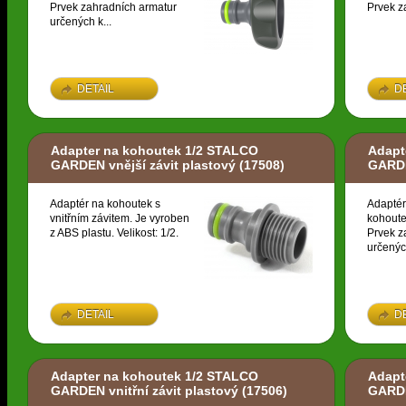
Prvek zahradních armatur
Prvek z
určených k...
DETAIL
D
Adapter na kohoutek 1/2 STALCO
Adapt
GARDEN vnější závit plastový
(17508)
GARDE
Adaptér na kohoutek s
Adaptér
vnitřním závitem. Je vyroben
kohoute
z ABS plastu. Velikost: 1/2.
Prvek z
určených
DETAIL
D
Adapter na kohoutek 1/2 STALCO
Adapt
GARDEN vnitřní závit plastový
(17506)
GARDE