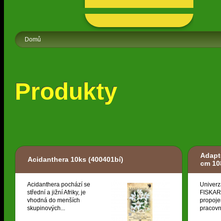
Domů
Produkty
Adapt
Acidanthera 10ks
(400401bí)
cm 10
Acidanthera pochází se
Univerz
střední a jižní Afriky, je
FISKARS
vhodná do menších
propoje
skupinových...
pracovní