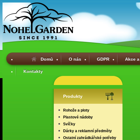
Domů
O nás
GDPR
Akce a
Kontakty
Produkty
Rohože a ploty
Plastové nádoby
Svíčky
Dárky a reklamní předměty
Ostatní zahrádkářské potřeby