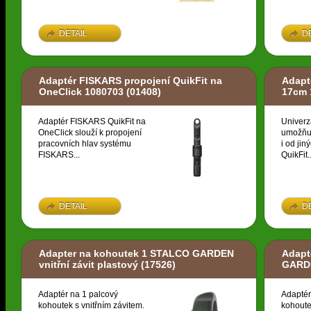
DETAIL
D
Adaptér FISKARS propojení QuikFit na
Adapt
OneClick 1080703
(01408)
17cm 
Adaptér FISKARS QuikFit na
Univerz
OneClick slouží k propojení
umožňuj
pracovních hlav systému
i od ji
FISKARS...
QuikFit..
DETAIL
D
Adapter na kohoutek 1 STALCO GARDEN
Adapt
vnitřní závit plastový
(17526)
GARDE
Adaptér na 1 palcový
Adaptér
kohoutek s vnitřním závitem.
kohoute