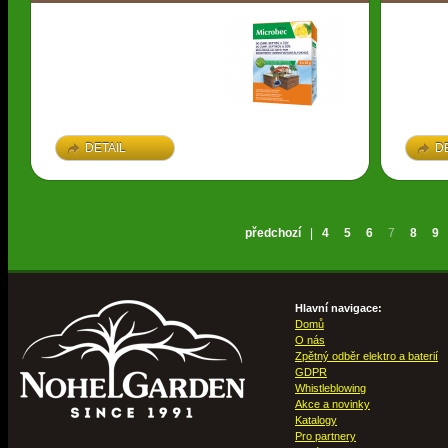
DETAIL
D
předchozí
|
4
5
6
7
8
9
Hlavní navigace:
Domů
O nás
Zpětný odběr elektro a baterií
GDPR
Whistleblowing
Akce a novinky
Katalogy
Pro partnery