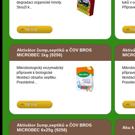
degradaci organické hmoty.
tuků v 
Slouží k...
Příprave
DETAIL
D
Aktivátor žump,septiků a ČOV BROS
Aktiv
MICROBEC 1kg
(9256)
MICR
Mikrobiologický enzymatický
Mikrobi
přípravek k biologické
příprav
likvidaci obsahu septiku.
likvidac
Pravidelné...
Pravidel
DETAIL
D
Aktivátor žump,septiků a ČOV BROS
Aku k
MICROBEC 6x25g
(9258)