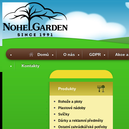
Domů
O nás
GDPR
Akce a
Kontakty
Produkty
Rohože a ploty
Plastové nádoby
Svíčky
Dárky a reklamní předměty
Ostatní zahrádkářské potřeby