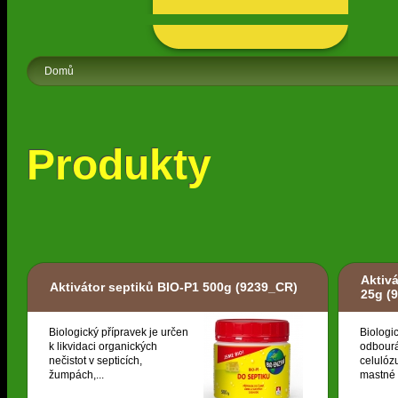
Domů
Produkty
Aktiv
Aktivátor septiků BIO-P1 500g
(9239_CR)
25g
(9
Biologický přípravek je určen
Biologi
k likvidaci organických
odbourá
nečistot v septicích,
celulózu
žumpách,...
mastné k