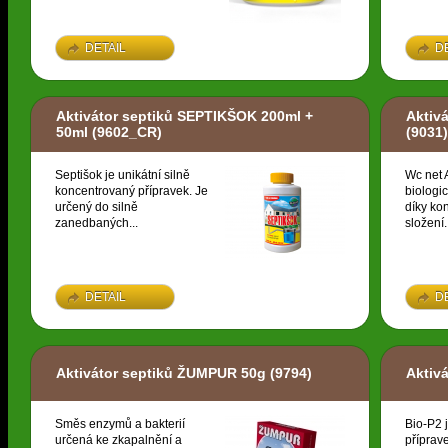
DETAIL
D
Aktivátor septiků SEPTIKŠOK 200ml +
Aktiv
50ml
(9602_CR)
(9031)
Septišok je unikátní silně
Wc net A
koncentrovaný přípravek. Je
biologic
určený do silně
díky k
zanedbaných...
složení.
DETAIL
D
Aktivátor septiků ŽUMPUR 50g
(9794)
Aktiv
Směs enzymů a bakterií
Bio-P2 
určená ke zkapalnění a
příprav