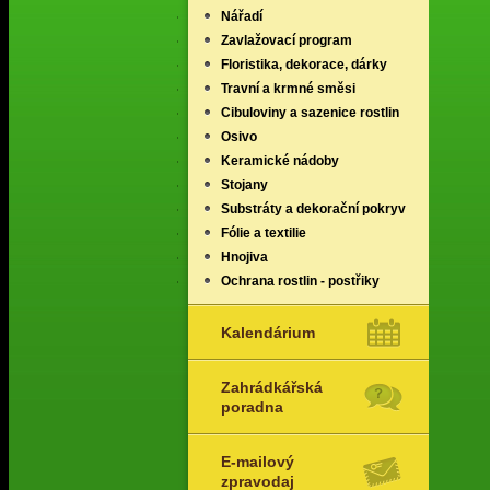
Nářadí
Zavlažovací program
Floristika, dekorace, dárky
Travní a krmné směsi
Cibuloviny a sazenice rostlin
Osivo
Keramické nádoby
Stojany
Substráty a dekorační pokryv
Fólie a textilie
Hnojiva
Ochrana rostlin - postřiky
Kalendárium
Zahrádkářská
poradna
E-mailový
zpravodaj