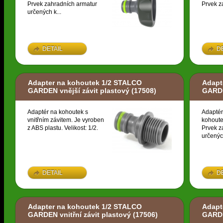
Prvek zahradních armatur
Prvek z
určených k...
DETAIL
D
Adapter na kohoutek 1/2 STALCO
Adapt
GARDEN vnější závit plastový
(17508)
GARDE
Adaptér na kohoutek s
Adaptér
vnitřním závitem. Je vyroben
kohoute
z ABS plastu. Velikost: 1/2.
Prvek z
určených
DETAIL
D
Adapter na kohoutek 1/2 STALCO
Adapt
GARDEN vnitřní závit plastový
(17506)
GARDE