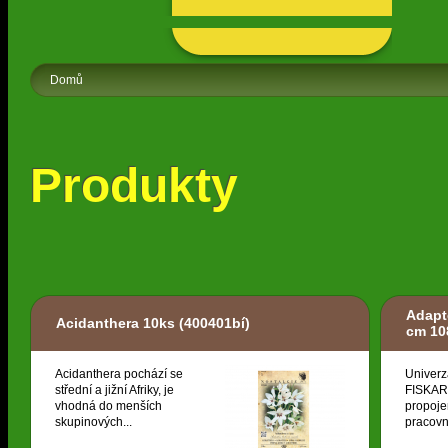
Domů
Produkty
Adapt
Acidanthera 10ks
(400401bí)
cm 10
Acidanthera pochází se
Univerz
střední a jižní Afriky, je
FISKARS
vhodná do menších
propoje
skupinových...
pracovní