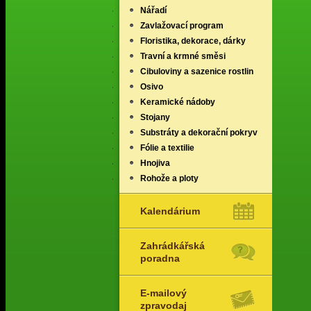
Nářadí
Zavlažovací program
Floristika, dekorace, dárky
Travní a krmné směsi
Cibuloviny a sazenice rostlin
Osivo
Keramické nádoby
Stojany
Substráty a dekorační pokryv
Fólie a textilie
Hnojiva
Rohože a ploty
Kalendárium
Zahrádkářská
poradna
E-mailový
zpravodaj