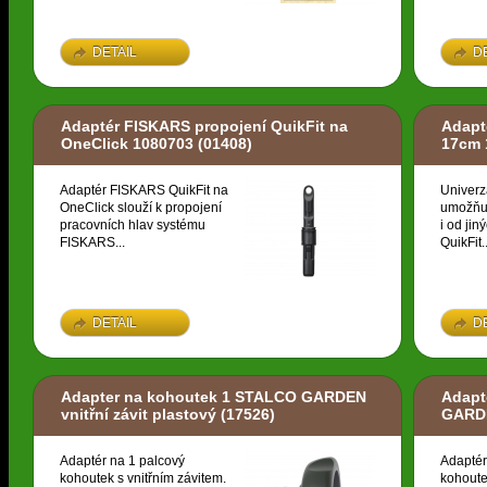
DETAIL
D
Adaptér FISKARS propojení QuikFit na
Adapt
OneClick 1080703
(01408)
17cm 
Adaptér FISKARS QuikFit na
Univerz
OneClick slouží k propojení
umožňuj
pracovních hlav systému
i od ji
FISKARS...
QuikFit..
DETAIL
D
Adapter na kohoutek 1 STALCO GARDEN
Adapt
vnitřní závit plastový
(17526)
GARDE
Adaptér na 1 palcový
Adaptér
kohoutek s vnitřním závitem.
kohoute