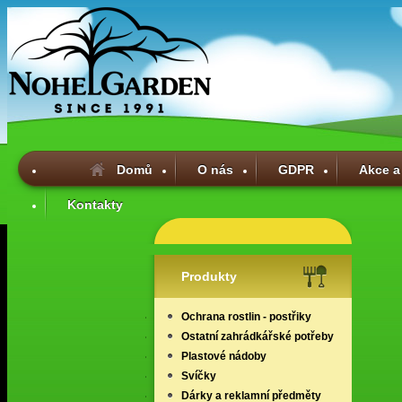
Domů
O nás
GDPR
Akce a
Kontakty
Produkty
Ochrana rostlin - postřiky
Ostatní zahrádkářské potřeby
Plastové nádoby
Svíčky
Dárky a reklamní předměty