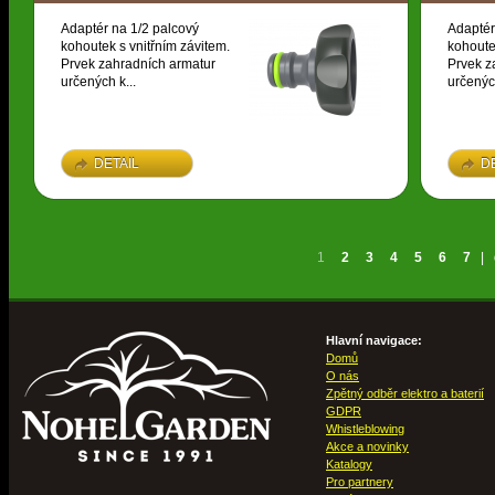
Adaptér na 1/2 palcový
Adaptér
kohoutek s vnitřním závitem.
kohoute
Prvek zahradních armatur
Prvek z
určených k...
určených
DETAIL
D
1
2
3
4
5
6
7
|
Hlavní navigace:
Domů
O nás
Zpětný odběr elektro a baterií
GDPR
Whistleblowing
Akce a novinky
Katalogy
Pro partnery