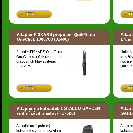
DETAIL
D
Adaptér FISKARS propojení QuikFit na
Adapt
OneClick 1080703
(01408)
17cm 
Adaptér FISKARS QuikFit na
Univerz
OneClick slouží k propojení
umožňuj
pracovních hlav systému
i od ji
FISKARS...
QuikFit..
DETAIL
D
Adapter na kohoutek 1 STALCO GARDEN
Adapt
vnitřní závit plastový
(17526)
GARDE
Adaptér na 1 palcový
Adaptér
kohoutek s vnitřním závitem.
kohoute