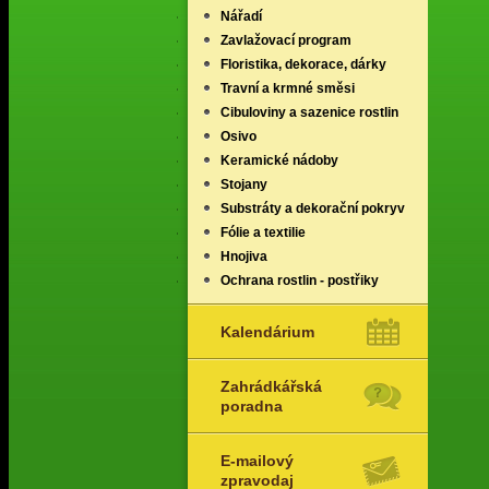
Nářadí
Zavlažovací program
Floristika, dekorace, dárky
Travní a krmné směsi
Cibuloviny a sazenice rostlin
Osivo
Keramické nádoby
Stojany
Substráty a dekorační pokryv
Fólie a textilie
Hnojiva
Ochrana rostlin - postřiky
Kalendárium
Zahrádkářská
poradna
E-mailový
zpravodaj