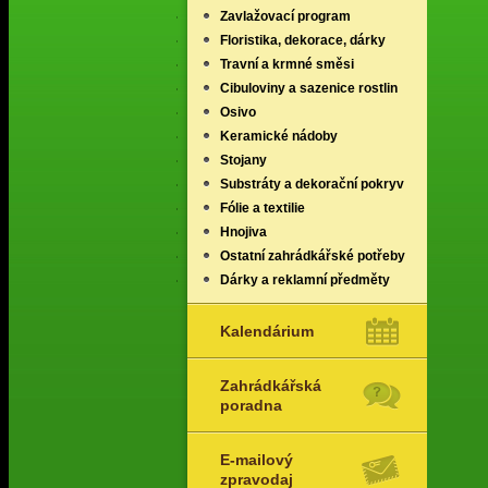
Zavlažovací program
Floristika, dekorace, dárky
Travní a krmné směsi
Cibuloviny a sazenice rostlin
Osivo
Keramické nádoby
Stojany
Substráty a dekorační pokryv
Fólie a textilie
Hnojiva
Ostatní zahrádkářské potřeby
Dárky a reklamní předměty
Kalendárium
Zahrádkářská
poradna
E-mailový
zpravodaj