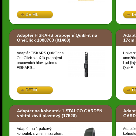
DETAIL
D
Adaptér FISKARS propojení QuikFit na
Adapt
OneClick 1080703
(01408)
17cm 
Adaptér FISKARS QuikFit na
Univerz
OneClick slouží k propojení
umožňuj
pracovních hlav systému
i od ji
FISKARS...
QuikFit..
DETAIL
D
Adapter na kohoutek 1 STALCO GARDEN
Adapt
vnitřní závit plastový
(17526)
GARDE
Adaptér na 1 palcový
Adaptér
kohoutek s vnitřním závitem.
kohoute