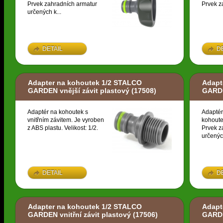
Prvek zahradních armatur
Prvek z
určených k...
DETAIL
D
Adapter na kohoutek 1/2 STALCO
Adapt
GARDEN vnější závit plastový
(17508)
GARDE
Adaptér na kohoutek s
Adaptér
vnitřním závitem. Je vyroben
kohoute
z ABS plastu. Velikost: 1/2.
Prvek z
určených
DETAIL
D
Adapter na kohoutek 1/2 STALCO
Adapt
GARDEN vnitřní závit plastový
(17506)
GARDE