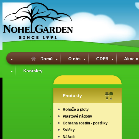
Domů
O nás
GDPR
Akce a
Kontakty
Produkty
Rohože a ploty
Plastové nádoby
Ochrana rostlin - postřiky
Svíčky
Nářadí