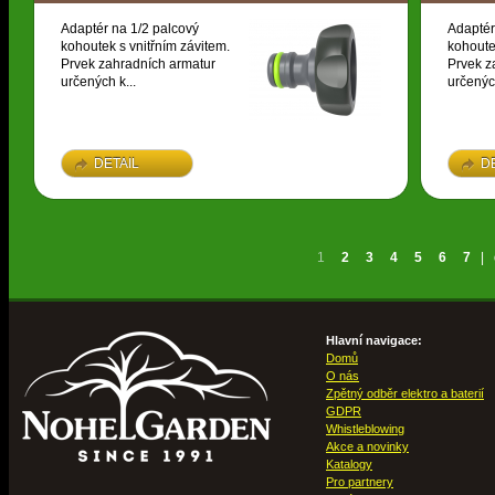
Adaptér na 1/2 palcový
Adaptér
kohoutek s vnitřním závitem.
kohoute
Prvek zahradních armatur
Prvek z
určených k...
určených
DETAIL
D
1
2
3
4
5
6
7
|
Hlavní navigace:
Domů
O nás
Zpětný odběr elektro a baterií
GDPR
Whistleblowing
Akce a novinky
Katalogy
Pro partnery