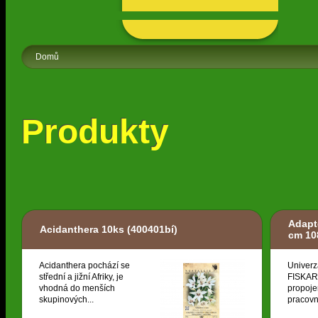
Domů
Produkty
Adapt
Acidanthera 10ks
(400401bí)
cm 10
Acidanthera pochází se
Univerz
střední a jižní Afriky, je
FISKARS
vhodná do menších
propoje
skupinových...
pracovní