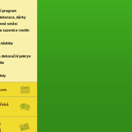
í program
 dekorace, dárky
rmné směsi
a sazenice rostlin
 nádoby
a dekorační pokryv
lie
loty
ium
řská
ý
j