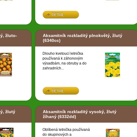
DETAIL
ý, žluto-
Aksamitník rozkladitý plnokvětý, žlutý
(6340cc)
Dlouho kvetoucí letnička
používaná k záhonovým
výsadbám, na obruby a do
zahradních...
DETAIL
ý, žlutý
Aksamitník rozkladitý vysoký, žlutý
žíhaný
(6332dd)
Oblíbená letnička používaná
do skupinových a