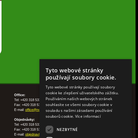
Tyto webové stránky
používají soubory cookie.
Tyto webové stránky používají soubory
cookie ke zlepšení uživatelského zážitku.
Office:
Používáním našich webových stránek
Tel: +420 318 533 511
souhlasíte se všemi soubory cookie v
Fax: +420 318 533 513
souladu s našimi zásadami používání
E-mail:
office@nohelgarden.cz
souborů cookie.
Více informací
Objednávky:
Tel: +420 318 533 533
NEZBYTNÉ
Fax: +420 318 533 538
E-mail:
objednavky@nohelgarden.cz