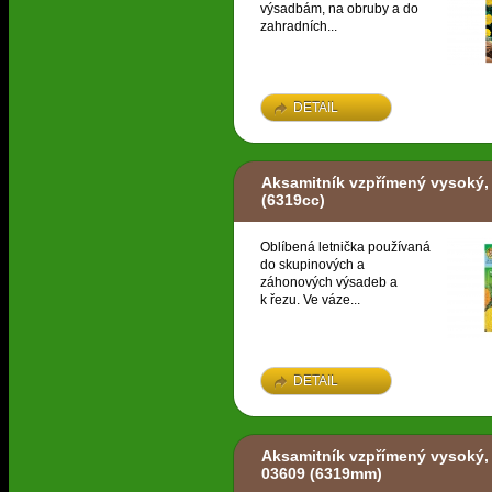
výsadbám, na obruby a do
zahradních...
DETAIL
Aksamitník vzpřímený vysoký,
(6319cc)
Oblíbená letnička používaná
do skupinových a
záhonových výsadeb a
k řezu. Ve váze...
DETAIL
Aksamitník vzpřímený vysoký,
03609
(6319mm)