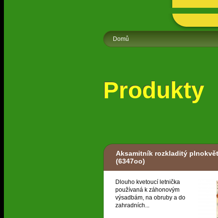
Domů
Produkty
Aksamitník rozkladitý plnokvě
(6347oo)
Dlouho kvetoucí letnička
používaná k záhonovým
výsadbám, na obruby a do
zahradních...