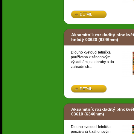
DETAIL
Aksamitník rozkladitý plnokvět
hnědý 03620
(6346mm)
Dlouho kvetoucí letnička
používaná k záhonovým
výsadbám, na obruby a do
zahradních...
DETAIL
Aksamitník rozkladitý plnokvět
03610
(6340mm)
Dlouho kvetoucí letnička
používaná k záhonovým