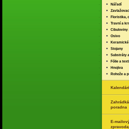
Nářadí
Zavlažovac
Floristika,
Travní a k
Cibuloviny 
Osivo
Keramické
Stojany
Substráty 
Fólie a texti
Hnojiva
Rohože a p
Kalendár
Zahrádká
poradna
E-mailov
zpravoda