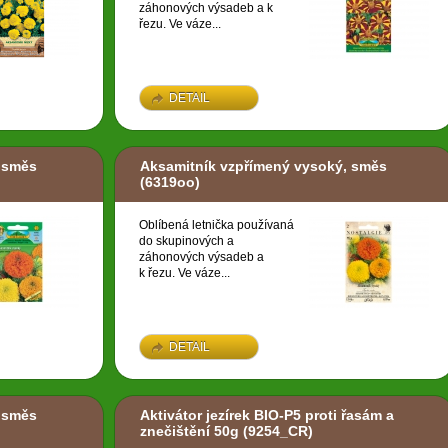
záhonových výsadeb a k
řezu. Ve váze...
DETAIL
 směs
Aksamitník vzpřímený vysoký, směs
(6319oo)
Oblíbená letnička používaná
do skupinových a
záhonových výsadeb a
k řezu. Ve váze...
DETAIL
 směs
Aktivátor jezírek BIO-P5 proti řasám a
znečištění 50g
(9254_CR)