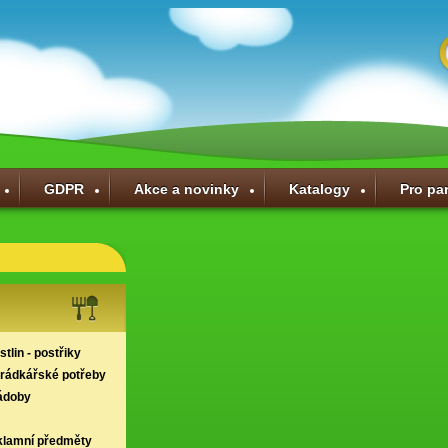
GDPR
Akce a novinky
Katalogy
Pro pa
tlin - postřiky
hrádkářské potřeby
ádoby
klamní předměty