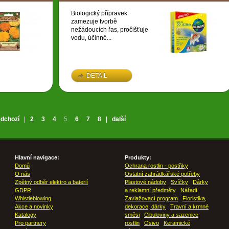
Biologický přípravek
zamezuje tvorbě
nežádoucích řas, pročišťuje
vodu, účinně...
DETAIL
edchozí
|
2
3
4
5
6
7
8
|
další
Hlavní navigace:
Produkty:
Domů
Ochrana rostlin - postřiky
O nás
Ostatní zahrádkářské potřeby
Zpětný odběr elektro a baterií
Plastové nádoby
Svíčky
Dárky
GDPR
a reklamní předměty
Nářadí
Whistleblowing
Zavlažovací program
Floristika,
Akce a novinky
dekorace, dárky
Travní a krmné
Katalogy
směsi
Cibuloviny a sazenice
Pro partnery
rostlin
Osivo
Keramické