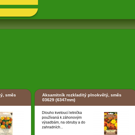
tý, směs
Aksamitník rozkladitý plnokvětý, směs
03629
(6347mm)
Dlouho kvetoucí letnička
používaná k záhonovým
výsadbám, na obruby a do
zahradních...