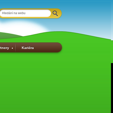
rtnery
Kariéra