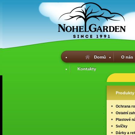
Domů
O nás
Kontakty
Produkty
Ochrana ros
Ostatní za
Plastové n
Svíčky
Dárky a re