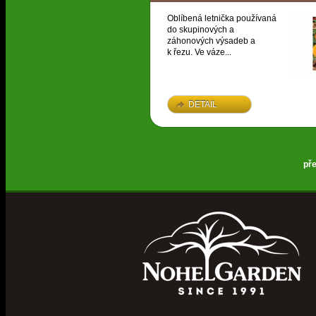
Oblíbená letnička používaná
do skupinových a
záhonových výsadeb a
k řezu. Ve váze...
DETAIL
př