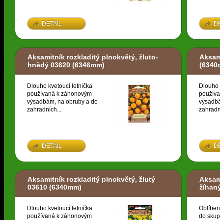
DETAIL
D
Aksamitník rozkladitý plnokvětý, žluto-
Aksami
hnědý 03620
(6346mm)
(6340
Dlouho kvetoucí letnička
Dlouho 
používaná k záhonovým
použív
výsadbám, na obruby a do
výsadbá
zahradních...
zahradn
DETAIL
D
Aksamitník rozkladitý plnokvětý, žlutý
Aksami
03610
(6340mm)
žíhan
Dlouho kvetoucí letnička
Oblíben
používaná k záhonovým
do skup