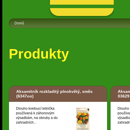
Domů
Produkty
Aksamitník rozkladitý plnokvětý, směs
Aksam
(6347oo)
03629
Dlouho kvetoucí letnička
Dlouho 
používaná k záhonovým
použív
výsadbám, na obruby a do
výsadbá
zahradních...
zahradn