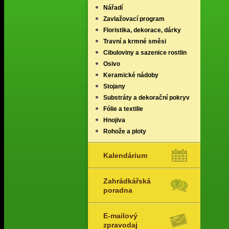
Nářadí
Zavlažovací program
Floristika, dekorace, dárky
Travní a krmné směsi
Cibuloviny a sazenice rostlin
Osivo
Keramické nádoby
Stojany
Substráty a dekorační pokryv
Fólie a textilie
Hnojiva
Rohože a ploty
Kalendárium
Zahrádkářská
poradna
E-mailový
zpravodaj