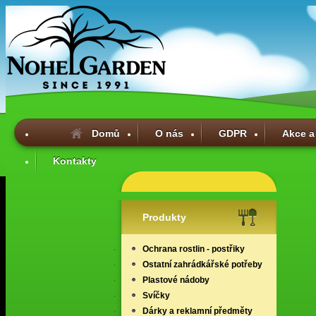
Domů
O nás
GDPR
Akce a
Kontakty
Produkty
Ochrana rostlin - postřiky
Ostatní zahrádkářské potřeby
Plastové nádoby
Svíčky
Dárky a reklamní předměty