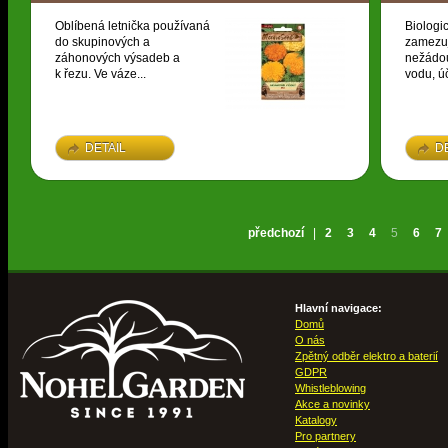
Oblíbená letnička používaná
Biologi
do skupinových a
zamezuj
záhonových výsadeb a
nežádou
k řezu. Ve váze...
vodu, úč
DETAIL
D
předchozí
|
2
3
4
5
6
7
Hlavní navigace:
Domů
O nás
Zpětný odběr elektro a baterií
GDPR
Whistleblowing
Akce a novinky
Katalogy
Pro partnery