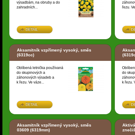
výsadbám, na obruby a do
záhonov
zahradních...
řezu. Ve
DETAIL
D
Aksamitník vzpřímený vysoký, směs
Aksam
(6319cc)
(6319
Oblíbená letnička používaná
Oblíben
do skupinových a
do skup
záhonových výsadeb a
záhono
k řezu. Ve váze...
k řezu. 
DETAIL
D
Aksamitník vzpřímený vysoký, směs
Aktivá
03609
(6319mm)
zneči