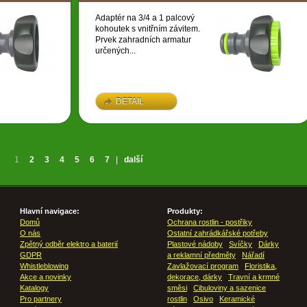
Adaptér na 3/4 a 1 palcový
kohoutek s vnitřním závitem.
Prvek zahradních armatur
určených...
DETAIL
1
2
3
4
5
6
7
|
další
Hlavní navigace:
Produkty:
Domů
Ochrana rostlin - postřiky
O nás
Ostatní zahrádkářské potřeby
Zpětný odběr elektro a baterií
Plastové nádoby
Svíčky
Dárky
GDPR
a reklamní předměty
Nářadí
Whistleblowing
Zavlažovací program
Floristika,
Akce a novinky
dekorace, dárky
Travní a krmné
Katalogy
směsi
Cibuloviny a sazenice
Pro partnery
rostlin
Osivo
Keramické