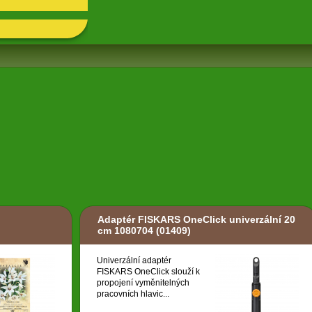
Adaptér FISKARS OneClick univerzální 20
cm 1080704
(01409)
Univerzální adaptér
FISKARS OneClick slouží k
propojení vyměnitelných
pracovních hlavic...