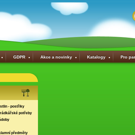
GDPR
Akce a novinky
Katalogy
Pro pa
tlin - postřiky
hrádkářské potřeby
ádoby
klamní předměty