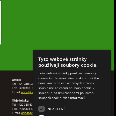
Tyto webové stránky
používají soubory cookie.
Tyto webové stránky používají soubory
cookie ke zlepšení uživatelského zážitku.
Office:
Používáním našich webových stránek
Tel: +420 318 533 511
souhlasíte se všemi soubory cookie v
Fax: +420 318 533 513
souladu s našimi zásadami používání
E-mail:
office@nohelgarden.cz
souborů cookie.
Více informací
Objednávky:
Tel: +420 318 533 533
NEZBYTNÉ
Fax: +420 318 533 538
E-mail:
objednavky@nohelgarden.cz