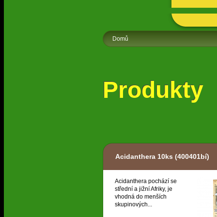
Domů
Produkty
Acidanthera 10ks
(400401bí)
Acidanthera pochází se
střední a jižní Afriky, je
vhodná do menších
skupinových...