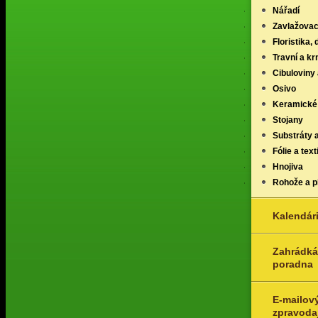
Nářadí
Zavlažovac
Floristika,
Travní a k
Cibuloviny 
Osivo
Keramické
Stojany
Substráty 
Fólie a texti
Hnojiva
Rohože a p
Kalendár
Zahrádká
poradna
E-mailov
zpravoda