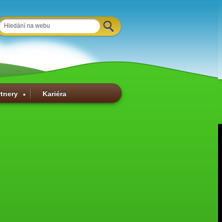
rtnery
Kariéra