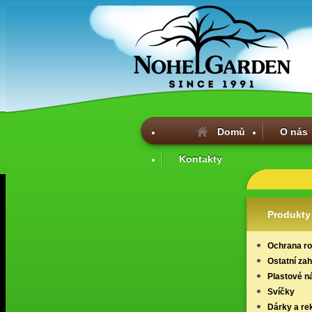
Domů
O nás
Kontakty
Produkty
Ochrana ros
Ostatní za
Plastové n
Svíčky
Dárky a re