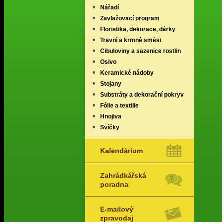
Nářadí
Zavlažovací program
Floristika, dekorace, dárky
Travní a krmné směsi
Cibuloviny a sazenice rostlin
Osivo
Keramické nádoby
Stojany
Substráty a dekorační pokryv
Fólie a textilie
Hnojiva
Svíčky
Kalendárium
Zahrádkářská
poradna
E-mailový
zpravodaj