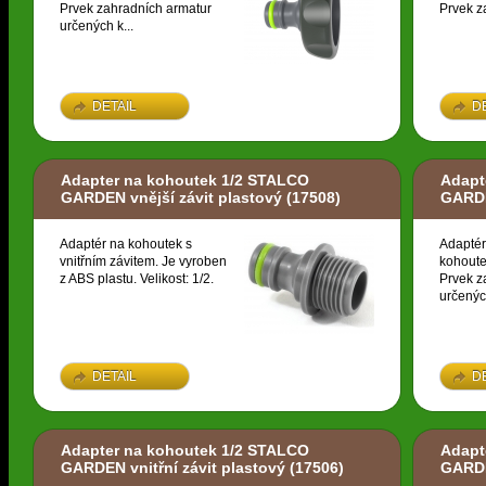
Prvek zahradních armatur
Prvek z
určených k...
DETAIL
D
Adapter na kohoutek 1/2 STALCO
Adapt
GARDEN vnější závit plastový
(17508)
GARDE
Adaptér na kohoutek s
Adaptér
vnitřním závitem. Je vyroben
kohoute
z ABS plastu. Velikost: 1/2.
Prvek z
určených
DETAIL
D
Adapter na kohoutek 1/2 STALCO
Adapt
GARDEN vnitřní závit plastový
(17506)
GARDE