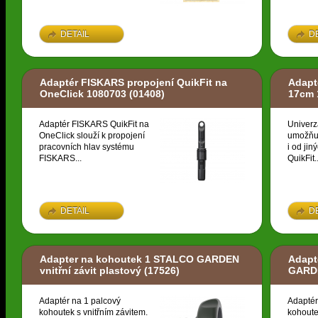
DETAIL
D
Adaptér FISKARS propojení QuikFit na
Adapt
OneClick 1080703
(01408)
17cm 
Adaptér FISKARS QuikFit na
Univerz
OneClick slouží k propojení
umožňuj
pracovních hlav systému
i od ji
FISKARS...
QuikFit..
DETAIL
D
Adapter na kohoutek 1 STALCO GARDEN
Adapt
vnitřní závit plastový
(17526)
GARDE
Adaptér na 1 palcový
Adaptér
kohoutek s vnitřním závitem.
kohoute