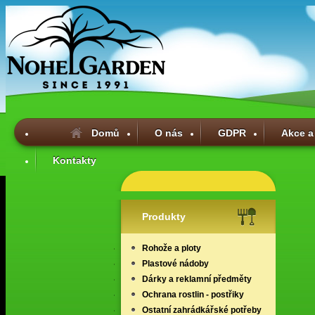
Domů
O nás
GDPR
Akce a
Kontakty
Produkty
Rohože a ploty
Plastové nádoby
Dárky a reklamní předměty
Ochrana rostlin - postřiky
Ostatní zahrádkářské potřeby