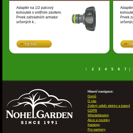
Adaptér na 1/2 palcový
Adaptér
kohoutek s vnitřním závitem.
kohoute
Prvek zahradních armatur
Prvek z
určených k...
určených
DETAIL
D
1
2
3
4
5
6
7
|
Hlavní navigace:
Domů
O nás
Zpětný odběr elektro a baterií
GDPR
Whistleblowing
Akce a novinky
Katalogy
Pro partnery