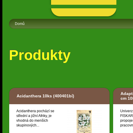
Domů
Produkty
Adapt
Acidanthera 10ks
(400401bí)
cm 10
Acidanthera pochází se
Univerz
střední a jižní Afriky, je
FISKARS
vhodná do menších
propoje
skupinových...
pracovní