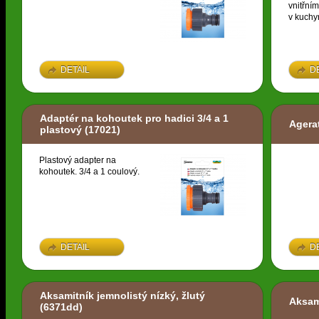
vnitřní
v kuchyn
DETAIL
D
Adaptér na kohoutek pro hadici 3/4 a 1
Agera
plastový
(17021)
Plastový adapter na
kohoutek. 3/4 a 1 coulový.
DETAIL
D
Aksamitník jemnolistý nízký, žlutý
Aksam
(6371dd)