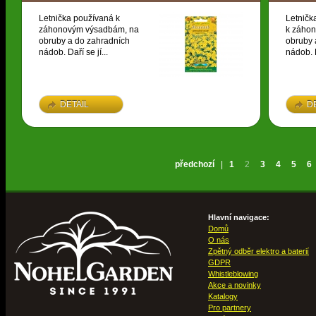
Letnička používaná k
Letničk
záhonovým výsadbám, na
k záho
obruby a do zahradních
obruby 
nádob. Daří se jí...
nádob. D
DETAIL
D
předchozí
|
1
2
3
4
5
6
Hlavní navigace:
Domů
O nás
Zpětný odběr elektro a baterií
GDPR
Whistleblowing
Akce a novinky
Katalogy
Pro partnery