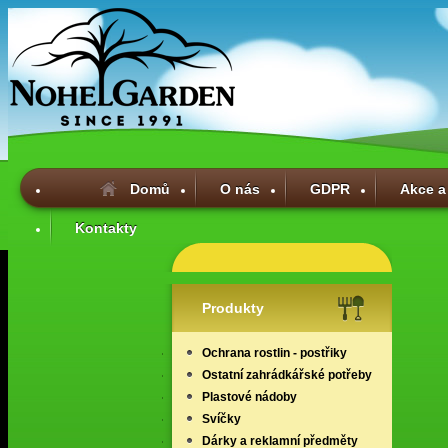
Domů
O nás
GDPR
Akce a
Kontakty
Produkty
Ochrana rostlin - postřiky
Ostatní zahrádkářské potřeby
Plastové nádoby
Svíčky
Dárky a reklamní předměty