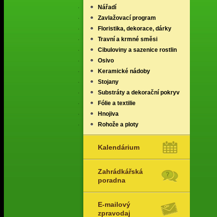
Nářadí
Zavlažovací program
Floristika, dekorace, dárky
Travní a krmné směsi
Cibuloviny a sazenice rostlin
Osivo
Keramické nádoby
Stojany
Substráty a dekorační pokryv
Fólie a textilie
Hnojiva
Rohože a ploty
Kalendárium
Zahrádkářská
poradna
E-mailový
zpravodaj