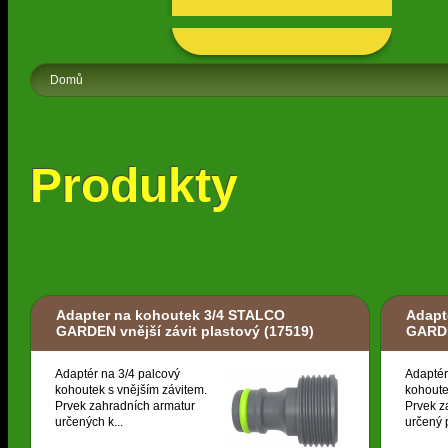
Domů
Produkty
Adapter na kohoutek 3/4 STALCO
Adapt
GARDEN vnější závit plastový
(17519)
GARDE
Adaptér na 3/4 palcový
Adaptér
kohoutek s vnějším závitem.
kohoute
Prvek zahradních armatur
Prvek z
určených k...
určený p