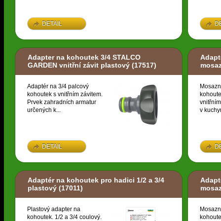
DETAIL
D
Adapter na kohoutek 3/4 STALCO
Adapté
GARDEN vnitřní závit plastový
(17517)
mosa
Adaptér na 3/4 palcový
Mosazn
kohoutek s vnitřním závitem.
kohoute
Prvek zahradních armatur
vnitřní
určených k...
v kuchyn
DETAIL
D
Adaptér na kohoutek pro hadici 1/2 a 3/4
Adapté
plastový
(17011)
mosa
Plastový adapter na
Mosazn
kohoutek. 1/2 a 3/4 coulový.
kohoute