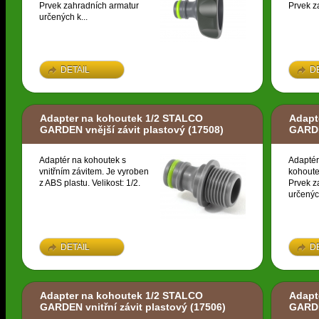
Prvek zahradních armatur
Prvek z
určených k...
DETAIL
D
Adapter na kohoutek 1/2 STALCO
Adapt
GARDEN vnější závit plastový
(17508)
GARDE
Adaptér na kohoutek s
Adaptér
vnitřním závitem. Je vyroben
kohoute
z ABS plastu. Velikost: 1/2.
Prvek z
určených
DETAIL
D
Adapter na kohoutek 1/2 STALCO
Adapt
GARDEN vnitřní závit plastový
(17506)
GARDE