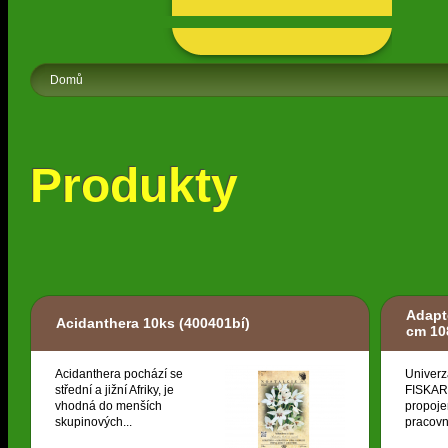
Domů
Produkty
Adapt
Acidanthera 10ks
(400401bí)
cm 10
Acidanthera pochází se
Univerz
střední a jižní Afriky, je
FISKARS
vhodná do menších
propoje
skupinových...
pracovní