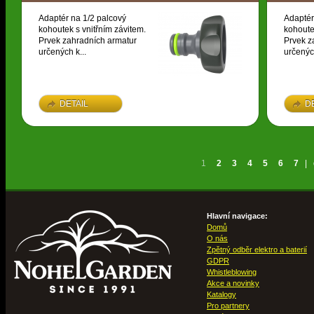
Adaptér na 1/2 palcový
Adaptér
kohoutek s vnitřním závitem.
kohoute
Prvek zahradních armatur
Prvek z
určených k...
určených
DETAIL
D
1
2
3
4
5
6
7
|
Hlavní navigace:
Domů
O nás
Zpětný odběr elektro a baterií
GDPR
Whistleblowing
Akce a novinky
Katalogy
Pro partnery