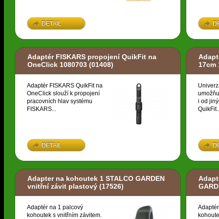
DETAIL
D
Adaptér FISKARS propojení QuikFit na
Adapt
OneClick 1080703
(01408)
17cm 
Adaptér FISKARS QuikFit na
Univerz
OneClick slouží k propojení
umožňuj
pracovních hlav systému
i od ji
FISKARS...
QuikFit..
DETAIL
D
Adapter na kohoutek 1 STALCO GARDEN
Adapt
vnitřní závit plastový
(17526)
GARDE
Adaptér na 1 palcový
Adaptér
kohoutek s vnitřním závitem.
kohoute