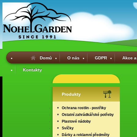
Domů
O nás
GDPR
Akce a
Kontakty
Produkty
Ochrana rostlin - postřiky
Ostatní zahrádkářské potřeby
Plastové nádoby
Svíčky
Dárky a reklamní předměty