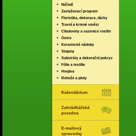
Nářadí
Zavlažovací program
Floristika, dekorace, dárky
Travní a krmné směsi
Cibuloviny a sazenice rostlin
Osivo
Keramické nádoby
Stojany
Substráty a dekorační pokryv
Fólie a textilie
Hnojiva
Rohože a ploty
Kalendárium
Zahrádkářská
poradna
E-mailový
zpravodaj