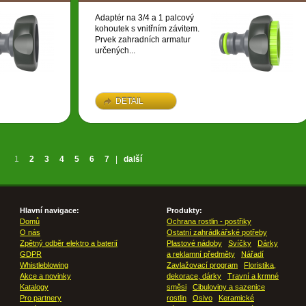
Adaptér na 3/4 a 1 palcový
kohoutek s vnitřním závitem.
Prvek zahradních armatur
určených...
DETAIL
1
2
3
4
5
6
7
|
další
Hlavní navigace:
Produkty:
Domů
Ochrana rostlin - postřiky
O nás
Ostatní zahrádkářské potřeby
Zpětný odběr elektro a baterií
Plastové nádoby
Svíčky
Dárky
GDPR
a reklamní předměty
Nářadí
Whistleblowing
Zavlažovací program
Floristika,
Akce a novinky
dekorace, dárky
Travní a krmné
Katalogy
směsi
Cibuloviny a sazenice
Pro partnery
rostlin
Osivo
Keramické