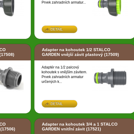
Prvek zahradních armatur...
DETAIL
LCO
Adapter na kohoutek 1/2 STALCO
(17508)
GARDEN vnější závit plastový
(17509)
Adaptér na 1/2 palcový
kohoutek s vnějším závitem.
Prvek zahradních armatur
určených k...
DETAIL
LCO
Adapter na kohoutek 3/4 a 1 STALCO
(17506)
GARDEN vnitřní závit
(17521)