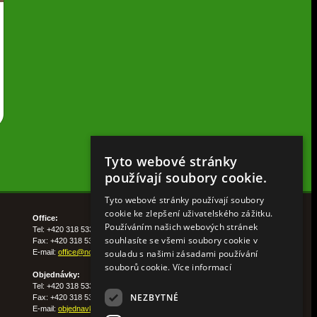
Tyto webové stránky
používají soubory cookie.
Tyto webové stránky používají soubory
cookie ke zlepšení uživatelského zážitku.
Office:
Používáním našich webových stránek
Tel: +420 318 533 511
souhlasíte se všemi soubory cookie v
Fax: +420 318 533 513
souladu s našimi zásadami používání
E-mail:
office@nohelgarden.cz
souborů cookie.
Více informací
Objednávky:
Tel: +420 318 533 533
NEZBYTNÉ
Fax: +420 318 533 538
E-mail:
objednavky@nohelgarden.cz