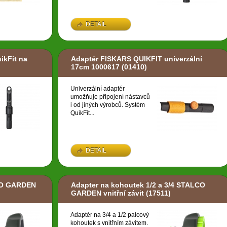
DETAIL
ikFit na
Adaptér FISKARS QUIKFIT univerzální
17cm 1000617
(01410)
Univerzální adaptér
umožňuje připojení nástavců
i od jiných výrobců. Systém
QuikFit...
DETAIL
CO GARDEN
Adapter na kohoutek 1/2 a 3/4 STALCO
GARDEN vnitřní závit
(17511)
Adaptér na 3/4 a 1/2 palcový
kohoutek s vnitřním závitem.