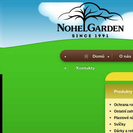
Domů
O nás
Kontakty
Produkty
Ochrana ros
Ostatní za
Plastové n
Svíčky
Dárky a re