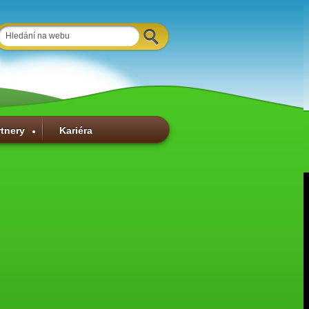
rtnery
Kariéra