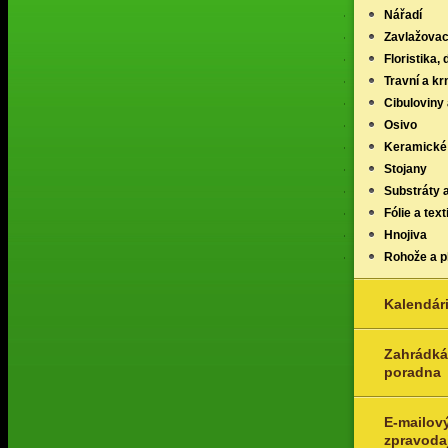
Nářadí
Zavlažovac
Floristika,
Travní a k
Cibuloviny 
Osivo
Keramické
Stojany
Substráty 
Fólie a texti
Hnojiva
Rohože a p
Kalendár
Zahrádká
poradna
E-mailov
zpravoda