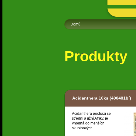
Domů
Produkty
Acidanthera 10ks
(400401bí)
Acidanthera pochází se
střední a jižní Afriky, je
vhodná do menších
skupinových...