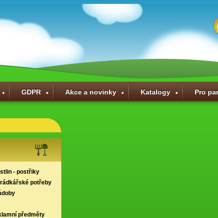
GDPR
Akce a novinky
Katalogy
Pro pa
tlin - postřiky
hrádkářské potřeby
ádoby
klamní předměty