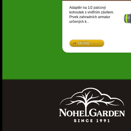
Adaptér na 1/2 palcový
kohoutek s vnitřním závitem.
Prvek zahradních armatur
určených k...
DETAIL