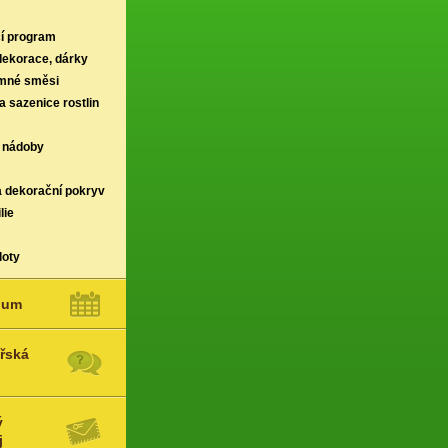
í program
 dekorace, dárky
rmné směsi
a sazenice rostlin
 nádoby
a dekorační pokryv
lie
loty
ium
řská
ý
j