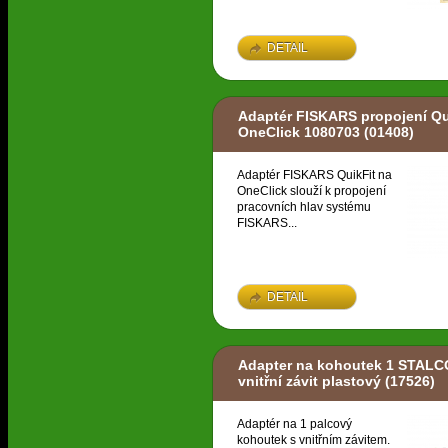
DETAIL
Adaptér FISKARS propojení Qu
OneClick 1080703
(01408)
Adaptér FISKARS QuikFit na
OneClick slouží k propojení
pracovních hlav systému
FISKARS...
DETAIL
Adapter na kohoutek 1 STAL
vnitřní závit plastový
(17526)
Adaptér na 1 palcový
kohoutek s vnitřním závitem.