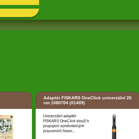
Adaptér FISKARS OneClick univerzální 20
cm 1080704
(01409)
Univerzální adaptér
FISKARS OneClick slouží k
propojení vyměnitelných
pracovních hlavic...