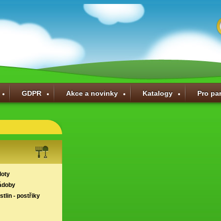
GDPR
Akce a novinky
Katalogy
Pro pa
loty
ádoby
tlin - postřiky