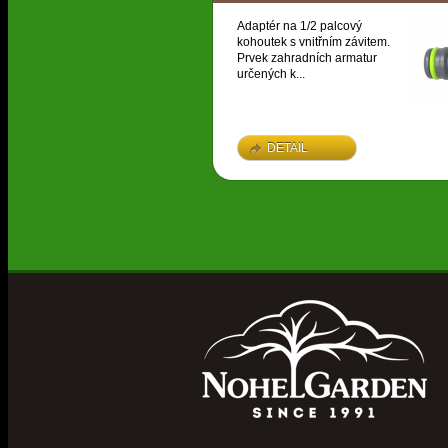
Adaptér na 1/2 palcový
kohoutek s vnitřním závitem.
Prvek zahradních armatur
určených k...
DETAIL