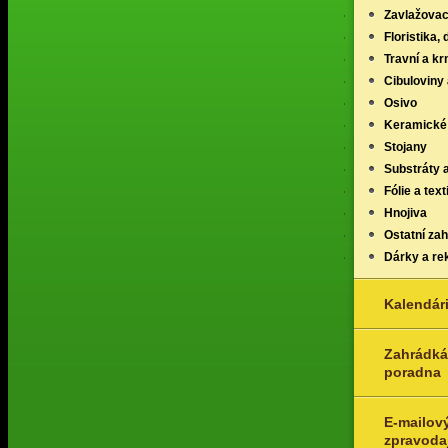
Zavlažovac
Floristika,
Travní a k
Cibuloviny 
Osivo
Keramické
Stojany
Substráty 
Fólie a texti
Hnojiva
Ostatní za
Dárky a re
Kalendár
Zahrádká
poradna
E-mailov
zpravoda