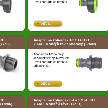
Prvek zahradních armatur...
DETAIL
LCO
Adapter na kohoutek 1/2 STALCO
(17508)
GARDEN vnější závit plastový
(17509)
Adaptér na 1/2 palcový
kohoutek s vnějším závitem.
Prvek zahradních armatur
určených k...
DETAIL
LCO
Adapter na kohoutek 3/4 a 1 STALCO
(17506)
GARDEN vnitřní závit
(17521)