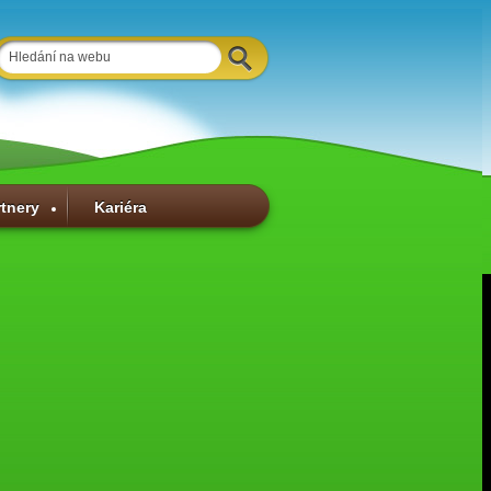
rtnery
Kariéra