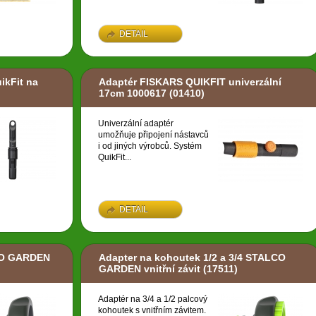
DETAIL
ikFit na
Adaptér FISKARS QUIKFIT univerzální
17cm 1000617
(01410)
Univerzální adaptér
umožňuje připojení nástavců
i od jiných výrobců. Systém
QuikFit...
DETAIL
CO GARDEN
Adapter na kohoutek 1/2 a 3/4 STALCO
GARDEN vnitřní závit
(17511)
Adaptér na 3/4 a 1/2 palcový
kohoutek s vnitřním závitem.