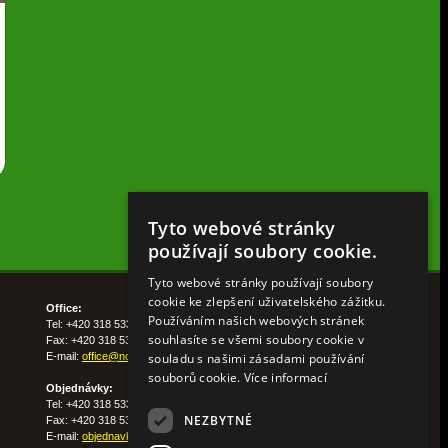
Tyto webové stránky
používají soubory cookie.
Tyto webové stránky používají soubory
cookie ke zlepšení uživatelského zážitku.
Office:
Používáním našich webových stránek
Tel: +420 318 533 511
souhlasíte se všemi soubory cookie v
Fax: +420 318 533 513
souladu s našimi zásadami používání
E-mail:
office@nohelgarden.cz
souborů cookie.
Více informací
Objednávky:
Tel: +420 318 533 533
NEZBYTNÉ
Fax: +420 318 533 538
E-mail:
objednavky@nohelgarden.cz