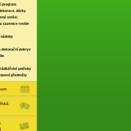
í program
 dekorace, dárky
rmné směsi
a sazenice rostlin
 nádoby
a dekorační pokryv
lie
hrádkářské potřeby
klamní předměty
ium
řská
ý
j