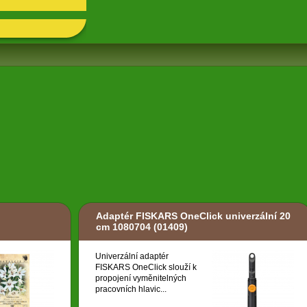
Adaptér FISKARS OneClick univerzální 20
cm 1080704
(01409)
Univerzální adaptér
FISKARS OneClick slouží k
propojení vyměnitelných
pracovních hlavic...