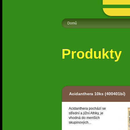
Domů
Produkty
Acidanthera 10ks
(400401bí)
Acidanthera pochází se
střední a jižní Afriky, je
vhodná do menších
skupinových...