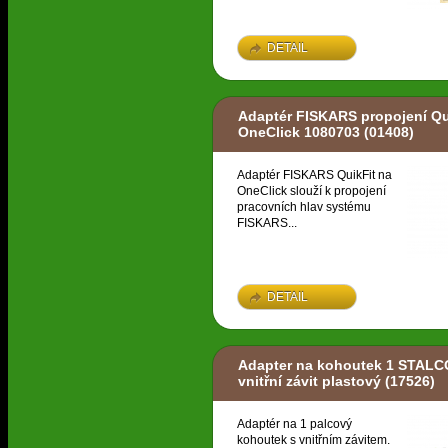
DETAIL
Adaptér FISKARS propojení Qu
OneClick 1080703
(01408)
Adaptér FISKARS QuikFit na
OneClick slouží k propojení
pracovních hlav systému
FISKARS...
DETAIL
Adapter na kohoutek 1 STAL
vnitřní závit plastový
(17526)
Adaptér na 1 palcový
kohoutek s vnitřním závitem.