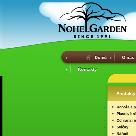
Domů
O nás
Kontakty
Produkty
Rohože a p
Plastové n
Ochrana ros
Svíčky
Nářadí