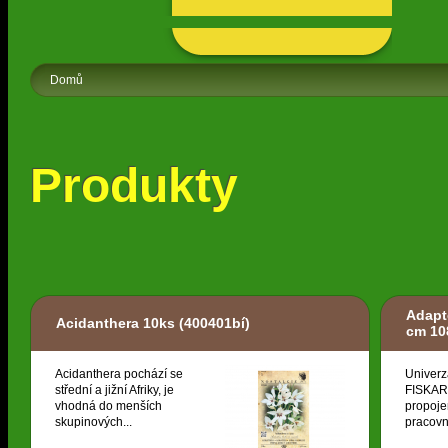
Domů
Produkty
Adapt
Acidanthera 10ks
(400401bí)
cm 10
Acidanthera pochází se
Univerz
střední a jižní Afriky, je
FISKARS
vhodná do menších
propoje
skupinových...
pracovní