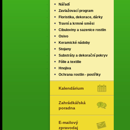
Nářadí
Zavlažovací program
Floristika, dekorace, dárky
Travní a krmné směsi
Cibuloviny a sazenice rostlin
Osivo
Keramické nádoby
Stojany
Substráty a dekorační pokryv
Fólie a textilie
Hnojiva
Ochrana rostlin - postřiky
Kalendárium
Zahrádkářská
poradna
E-mailový
zpravodaj