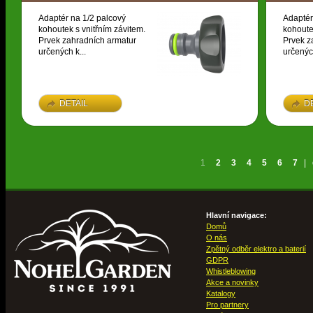
Adaptér na 1/2 palcový
Adaptér
kohoutek s vnitřním závitem.
kohoute
Prvek zahradních armatur
Prvek z
určených k...
určených
DETAIL
D
1
2
3
4
5
6
7
|
Hlavní navigace:
Domů
O nás
Zpětný odběr elektro a baterií
GDPR
Whistleblowing
Akce a novinky
Katalogy
Pro partnery