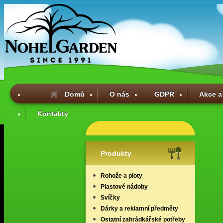
Domů
O nás
GDPR
Akce a
Kontakty
Produkty
Rohože a ploty
Plastové nádoby
Svíčky
Dárky a reklamní předměty
Ostatní zahrádkářské potřeby