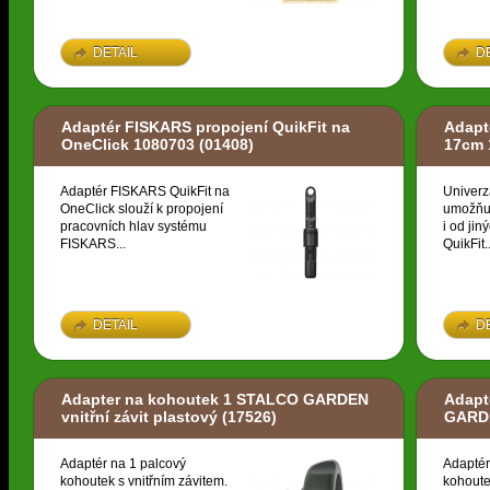
DETAIL
D
Adaptér FISKARS propojení QuikFit na
Adapt
OneClick 1080703
(01408)
17cm 
Adaptér FISKARS QuikFit na
Univerz
OneClick slouží k propojení
umožňuj
pracovních hlav systému
i od ji
FISKARS...
QuikFit..
DETAIL
D
Adapter na kohoutek 1 STALCO GARDEN
Adapt
vnitřní závit plastový
(17526)
GARDE
Adaptér na 1 palcový
Adaptér
kohoutek s vnitřním závitem.
kohoute