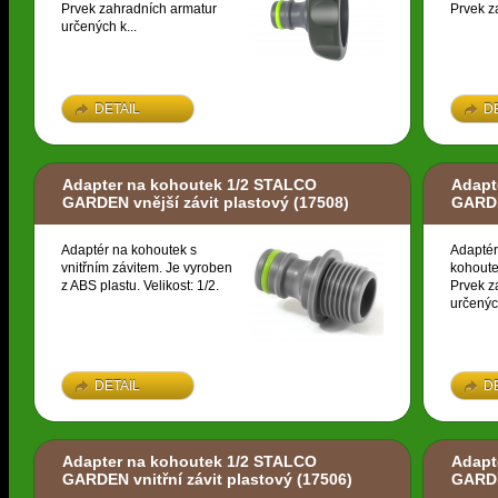
Prvek zahradních armatur
Prvek z
určených k...
DETAIL
D
Adapter na kohoutek 1/2 STALCO
Adapt
GARDEN vnější závit plastový
(17508)
GARDE
Adaptér na kohoutek s
Adaptér
vnitřním závitem. Je vyroben
kohoute
z ABS plastu. Velikost: 1/2.
Prvek z
určených
DETAIL
D
Adapter na kohoutek 1/2 STALCO
Adapt
GARDEN vnitřní závit plastový
(17506)
GARDE