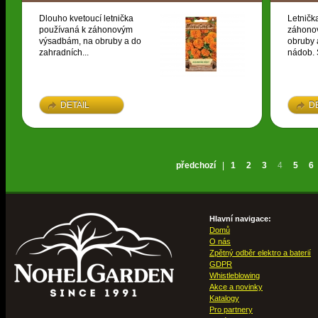
Dlouho kvetoucí letnička
Letničk
používaná k záhonovým
záhono
výsadbám, na obruby a do
obruby 
zahradních...
nádob. S
DETAIL
D
předchozí
|
1
2
3
4
5
6
Hlavní navigace:
Domů
O nás
Zpětný odběr elektro a baterií
GDPR
Whistleblowing
Akce a novinky
Katalogy
Pro partnery