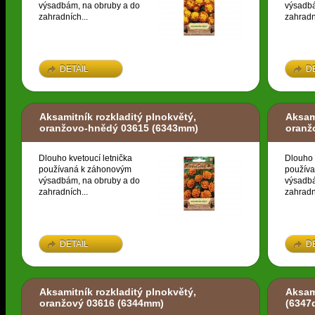
výsadbám, na obruby a do
výsadbá
zahradních...
zahradn
DETAIL
D
Aksamitník rozkladitý plnokvětý,
Aksami
oranžovo-hnědý 03615
(6343mm)
oranž
Dlouho kvetoucí letnička
Dlouho 
používaná k záhonovým
použív
výsadbám, na obruby a do
výsadbá
zahradních...
zahradn
DETAIL
D
Aksamitník rozkladitý plnokvětý,
Aksam
oranžový 03616
(6344mm)
(6347