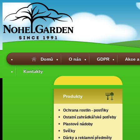
Domů
O nás
GDPR
Akce a
Kontakty
Produkty
Ochrana rostlin - postřiky
Ostatní zahrádkářské potřeby
Plastové nádoby
Svíčky
Dárky a reklamní předměty