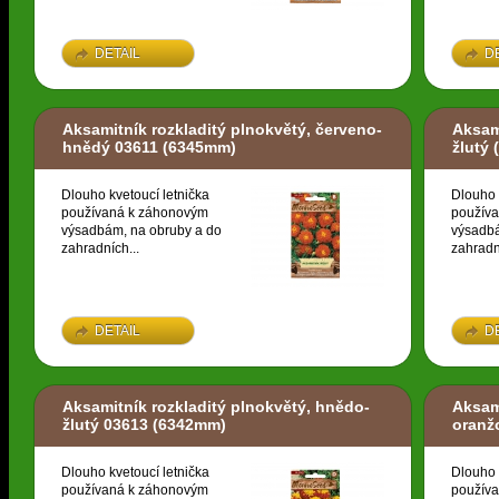
DETAIL
D
Aksamitník rozkladitý plnokvětý, červeno-
Aksam
hnědý 03611
(6345mm)
žlutý
(
Dlouho kvetoucí letnička
Dlouho 
používaná k záhonovým
použív
výsadbám, na obruby a do
výsadbá
zahradních...
zahradn
DETAIL
D
Aksamitník rozkladitý plnokvětý, hnědo-
Aksami
žlutý 03613
(6342mm)
oranž
Dlouho kvetoucí letnička
Dlouho 
používaná k záhonovým
použív