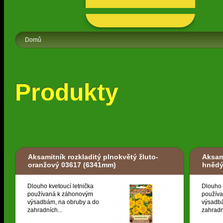
Domů
Produkty
Aksamitník rozkladitý plnokvětý žluto-
Aksami
oranžový 03617
(6341mm)
hněd
Dlouho kvetoucí letnička
Dlouho 
používaná k záhonovým
použív
výsadbám, na obruby a do
výsadbá
zahradních...
zahradn