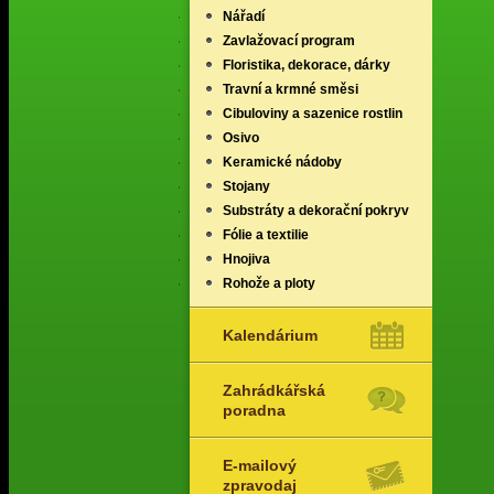
Nářadí
Zavlažovací program
Floristika, dekorace, dárky
Travní a krmné směsi
Cibuloviny a sazenice rostlin
Osivo
Keramické nádoby
Stojany
Substráty a dekorační pokryv
Fólie a textilie
Hnojiva
Rohože a ploty
Kalendárium
Zahrádkářská
poradna
E-mailový
zpravodaj