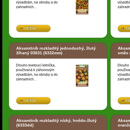
výsadbám, na obruby a do
výsadbá
zahradních...
zahradn
DETAIL
D
Aksamitník rozkladitý jednoduchý, žlutý
Aksami
žíhaný 03631
(6332mm)
směs
Dlouho kvetoucí letnička,
Dlouho 
používaná k záhonovým
použív
výsadbám, na obruby a do
výsadbá
zahradních...
zahradn
DETAIL
D
Aksamitník rozkladitý nízký, hnědo-žlutý
Aksami
(6333dd)
oranž