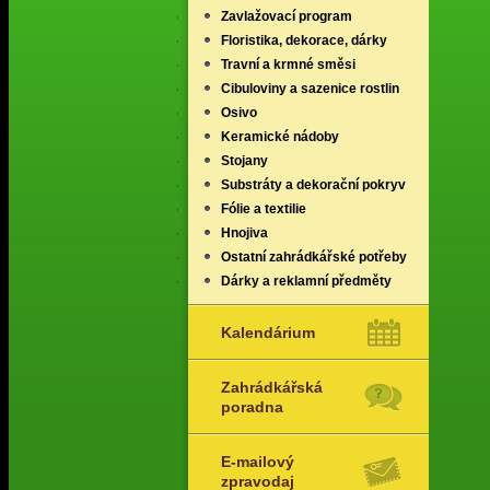
Zavlažovací program
Floristika, dekorace, dárky
Travní a krmné směsi
Cibuloviny a sazenice rostlin
Osivo
Keramické nádoby
Stojany
Substráty a dekorační pokryv
Fólie a textilie
Hnojiva
Ostatní zahrádkářské potřeby
Dárky a reklamní předměty
Kalendárium
Zahrádkářská
poradna
E-mailový
zpravodaj