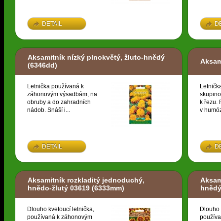
DETAIL
D
Aksamitník nízký plnokvětý, žluto-hnědý
Aksam
(6346dd)
Letnička používaná k
Letničk
záhonovým výsadbám, na
skupino
obruby a do zahradních
k řezu. 
nádob. Snáší i...
v humóz
DETAIL
D
Aksamitník rozkladitý jednoduchý,
Aksami
hnědo-žlutý 03619
(6333mm)
hnědý
Dlouho kvetoucí letnička,
Dlouho 
používaná k záhonovým
použív