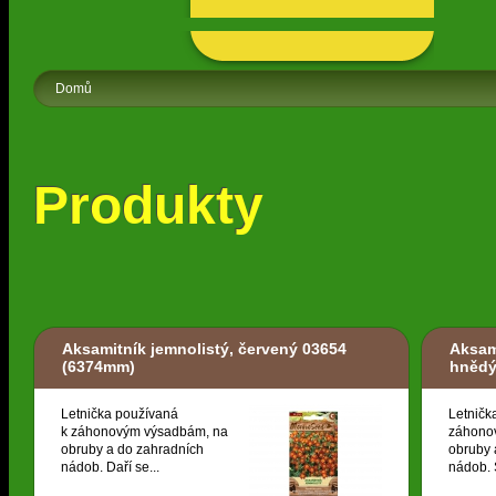
Domů
Produkty
Aksamitník jemnolistý, červený 03654
Aksam
(6374mm)
hněd
Letnička používaná
Letničk
k záhonovým výsadbám, na
záhono
obruby a do zahradních
obruby 
nádob. Daří se...
nádob. S