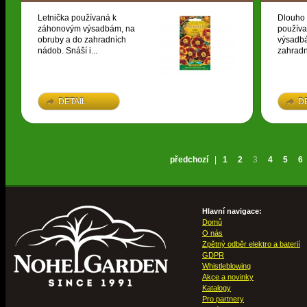
Letnička používaná k
Dlouho 
záhonovým výsadbám, na
použív
obruby a do zahradních
výsadbá
nádob. Snáší i...
zahradn
DETAIL
D
předchozí
|
1
2
3
4
5
6
Hlavní navigace:
Domů
O nás
Zpětný odběr elektro a baterií
GDPR
Whistleblowing
Akce a novinky
Katalogy
Pro partnery