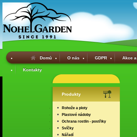
Domů
O nás
GDPR
Akce a
Kontakty
Produkty
Rohože a ploty
Plastové nádoby
Ochrana rostlin - postřiky
Svíčky
Nářadí