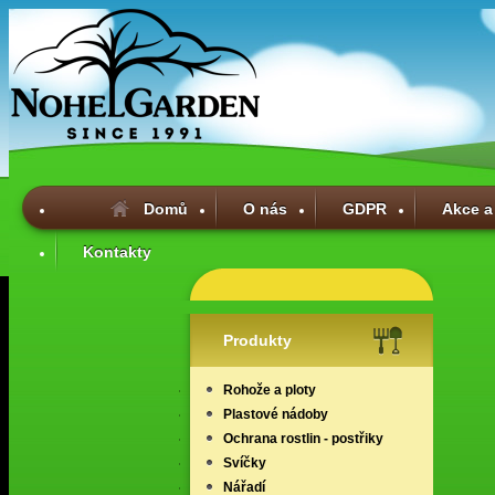
Domů
O nás
GDPR
Akce a
Kontakty
Produkty
Rohože a ploty
Plastové nádoby
Ochrana rostlin - postřiky
Svíčky
Nářadí