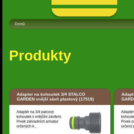
Domů
Produkty
Adapter na kohoutek 3/4 STALCO
Adapt
GARDEN vnější závit plastový
(17519)
GARDE
Adaptér na 3/4 palcový
Adaptér
kohoutek s vnějším závitem.
kohoute
Prvek zahradních armatur
Prvek z
určených k...
určený p