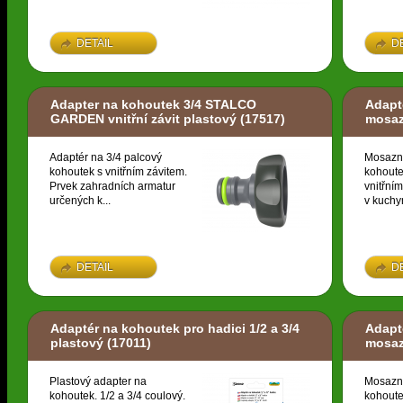
DETAIL
D
Adapter na kohoutek 3/4 STALCO
Adapté
GARDEN vnitřní závit plastový
(17517)
mosa
Adaptér na 3/4 palcový
Mosazn
kohoutek s vnitřním závitem.
kohoute
Prvek zahradních armatur
vnitřní
určených k...
v kuchyn
DETAIL
D
Adaptér na kohoutek pro hadici 1/2 a 3/4
Adapté
plastový
(17011)
mosa
Plastový adapter na
Mosazn
kohoutek. 1/2 a 3/4 coulový.
kohoute