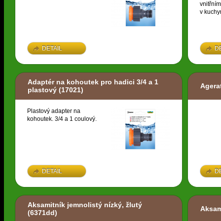
vnitřní
v kuchyn
DETAIL
D
Adaptér na kohoutek pro hadici 3/4 a 1
Agera
plastový
(17021)
Plastový adapter na
kohoutek. 3/4 a 1 coulový.
DETAIL
D
Aksamitník jemnolistý nízký, žlutý
Aksam
(6371dd)