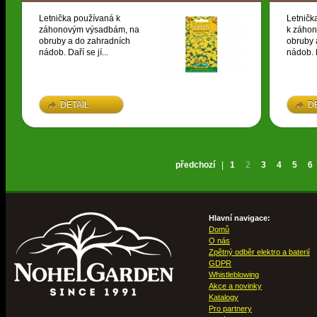
Letnička používaná k
Letničk
záhonovým výsadbám, na
k záho
obruby a do zahradních
obruby 
nádob. Daří se jí...
nádob. D
DETAIL
D
předchozí
|
1
2
3
4
5
6
Hlavní navigace:
Domů
O nás
Zpětný odběr elektro a baterií
GDPR
Whistleblowing
Akce a novinky
Katalogy
Pro partnery