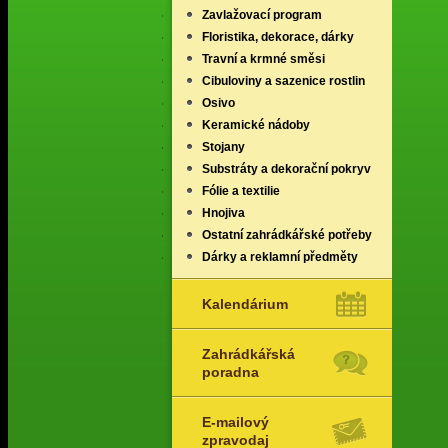
Zavlažovací program
Floristika, dekorace, dárky
Travní a krmné směsi
Cibuloviny a sazenice rostlin
Osivo
Keramické nádoby
Stojany
Substráty a dekorační pokryv
Fólie a textilie
Hnojiva
Ostatní zahrádkářské potřeby
Dárky a reklamní předměty
Kalendárium
Zahrádkářská
poradna
E-mailový
zpravodaj