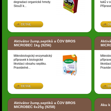
degradaci organické hmoty.
tuků v 
Slouží k...
Příprave
DETAIL
D
Aktivátor žump,septiků a ČOV BROS
Aktiv
MICROBEC 1kg
(9256)
MICR
Mikrobiologický enzymatický
Mikrobi
přípravek k biologické
příprav
likvidaci obsahu septiku.
likvidac
Pravidelné...
Pravidel
DETAIL
D
Aktivátor žump,septiků a ČOV BROS
Aku k
MICROBEC 6x25g
(9258)