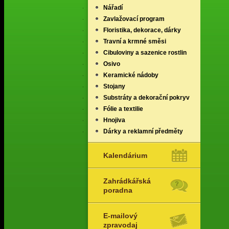
Nářadí
Zavlažovací program
Floristika, dekorace, dárky
Travní a krmné směsi
Cibuloviny a sazenice rostlin
Osivo
Keramické nádoby
Stojany
Substráty a dekorační pokryv
Fólie a textilie
Hnojiva
Dárky a reklamní předměty
Kalendárium
Zahrádkářská
poradna
E-mailový
zpravodaj