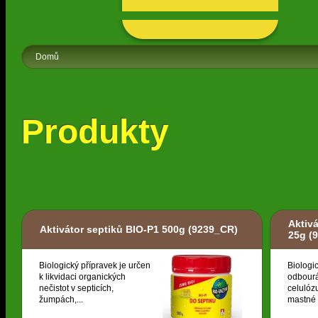
Domů
Produkty
Aktiv
Aktivátor septiků BIO-P1 500g
(9239_CR)
25g
(9
Biologický přípravek je určen
Biologi
k likvidaci organických
odbourá
nečistot v septicích,
celulózu
žumpách,...
mastné k