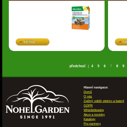
DETAIL
D
předchozí
|
4
5
6
7
8
9
Hlavní navigace:
Domů
O nás
Zpětný odběr elektro a baterií
GDPR
Whistleblowing
Akce a novinky
Katalogy
Pro partnery