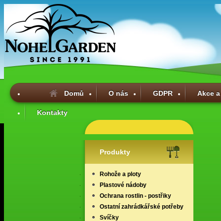
Domů
O nás
GDPR
Akce a
Kontakty
Produkty
Rohože a ploty
Plastové nádoby
Ochrana rostlin - postřiky
Ostatní zahrádkářské potřeby
Svíčky