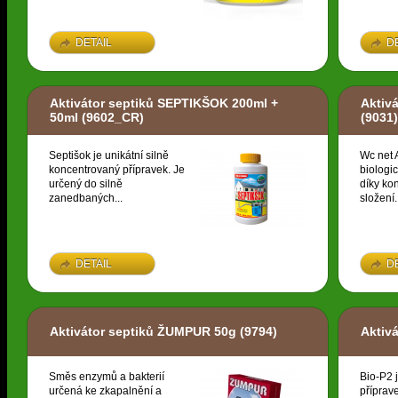
DETAIL
D
Aktivátor septiků SEPTIKŠOK 200ml +
Aktiv
50ml
(9602_CR)
(9031)
Septišok je unikátní silně
Wc net A
koncentrovaný přípravek. Je
biologic
určený do silně
díky k
zanedbaných...
složení.
DETAIL
D
Aktivátor septiků ŽUMPUR 50g
(9794)
Aktiv
Směs enzymů a bakterií
Bio-P2 
určená ke zkapalnění a
příprav