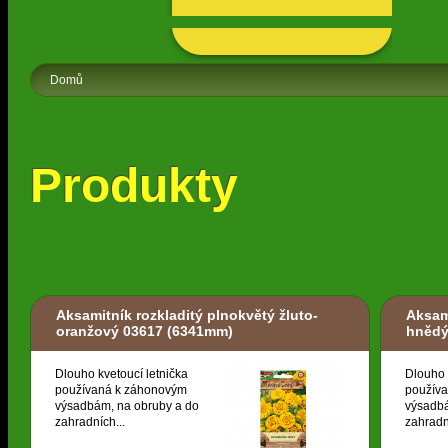
Domů
Produkty
Aksamitník rozkladitý plnokvětý žluto-
Aksami
oranžový 03617
(6341mm)
hněd
Dlouho kvetoucí letnička
Dlouho 
používaná k záhonovým
použív
výsadbám, na obruby a do
výsadbá
zahradních...
zahradn