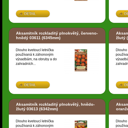
DETAIL
D
Aksamitník rozkladitý plnokvětý, červeno-
Aksam
hnědý 03611
(6345mm)
žlutý
(
Dlouho kvetoucí letnička
Dlouho 
používaná k záhonovým
použív
výsadbám, na obruby a do
výsadbá
zahradních...
zahradn
DETAIL
D
Aksamitník rozkladitý plnokvětý, hnědo-
Aksami
žlutý 03613
(6342mm)
oranž
Dlouho kvetoucí letnička
Dlouho 
používaná k záhonovým
použív