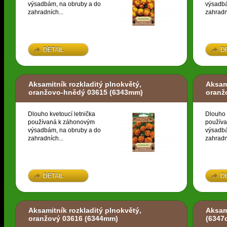
výsadbám, na obruby a do
výsadbá
zahradních...
zahradn
DETAIL
D
Aksamitník rozkladitý plnokvětý,
Aksami
oranžovo-hnědý 03615
(6343mm)
oranž
Dlouho kvetoucí letnička
Dlouho 
používaná k záhonovým
použív
výsadbám, na obruby a do
výsadbá
zahradních...
zahradn
DETAIL
D
Aksamitník rozkladitý plnokvětý,
Aksam
oranžový 03616
(6344mm)
(6347