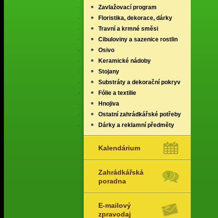
Zavlažovací program
Floristika, dekorace, dárky
Travní a krmné směsi
Cibuloviny a sazenice rostlin
Osivo
Keramické nádoby
Stojany
Substráty a dekorační pokryv
Fólie a textilie
Hnojiva
Ostatní zahrádkářské potřeby
Dárky a reklamní předměty
Kalendárium
Zahrádkářská
poradna
E-mailový
zpravodaj