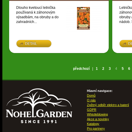
Dlouho kvetoucí letnička
Letničk
používaná k záhonovým
záhono
výsadbám, na obruby a do
obruby 
zahradních...
nádob. S
DETAIL
D
předchozí
|
1
2
3
4
5
6
Hlavní navigace:
Domů
O nás
Zpětný odběr elektro a baterií
GDPR
Whistleblowing
Akce a novinky
Katalogy
Pro partnery