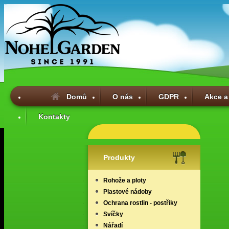
Domů
O nás
GDPR
Akce a
Kontakty
Produkty
Rohože a ploty
Plastové nádoby
Ochrana rostlin - postřiky
Svíčky
Nářadí