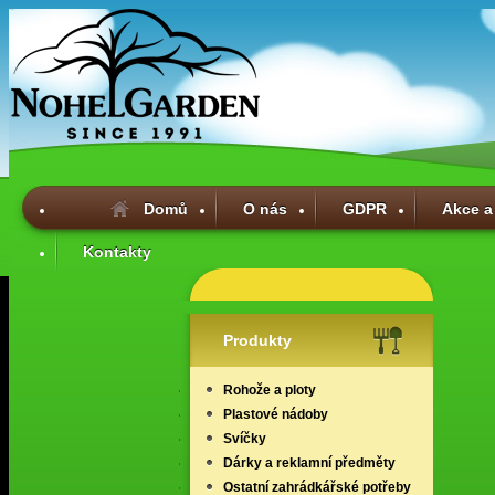
Domů
O nás
GDPR
Akce a
Kontakty
Produkty
Rohože a ploty
Plastové nádoby
Svíčky
Dárky a reklamní předměty
Ostatní zahrádkářské potřeby