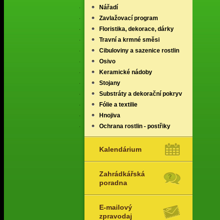
Nářadí
Zavlažovací program
Floristika, dekorace, dárky
Travní a krmné směsi
Cibuloviny a sazenice rostlin
Osivo
Keramické nádoby
Stojany
Substráty a dekorační pokryv
Fólie a textilie
Hnojiva
Ochrana rostlin - postřiky
Kalendárium
Zahrádkářská
poradna
E-mailový
zpravodaj