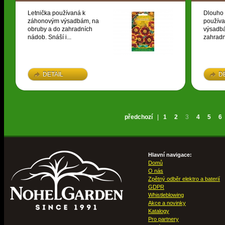
Letnička používaná k
Dlouho 
záhonovým výsadbám, na
použív
obruby a do zahradních
výsadbá
nádob. Snáší i...
zahradn
DETAIL
D
předchozí
|
1
2
3
4
5
6
Hlavní navigace:
Domů
O nás
Zpětný odběr elektro a baterií
GDPR
Whistleblowing
Akce a novinky
Katalogy
Pro partnery