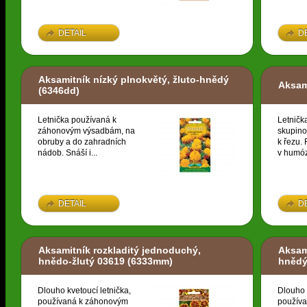
DETAIL
D
Aksamitník nízký plnokvětý, žluto-hnědý
Aksam
(6346dd)
Letnička používaná k
Letničk
záhonovým výsadbám, na
skupino
obruby a do zahradních
k řezu. 
nádob. Snáší i...
v humóz
DETAIL
D
Aksamitník rozkladitý jednoduchý,
Aksami
hnědo-žlutý 03619
(6333mm)
hnědý
Dlouho kvetoucí letnička,
Dlouho 
používaná k záhonovým
použív