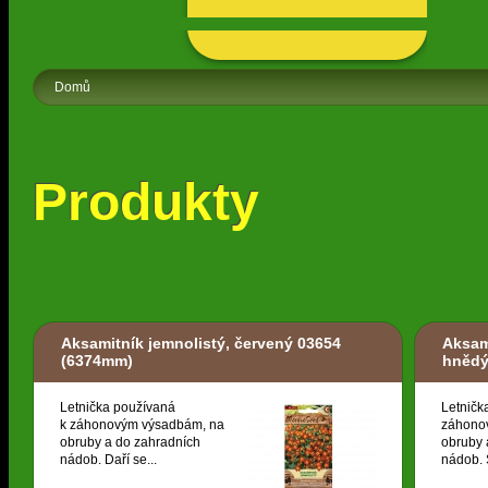
Domů
Produkty
Aksamitník jemnolistý, červený 03654
Aksam
(6374mm)
hněd
Letnička používaná
Letničk
k záhonovým výsadbám, na
záhono
obruby a do zahradních
obruby 
nádob. Daří se...
nádob. S