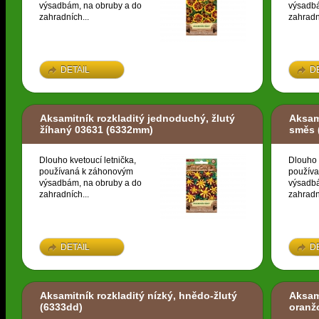
výsadbám, na obruby a do
výsadbá
zahradních...
zahradn
DETAIL
D
Aksamitník rozkladitý jednoduchý, žlutý
Aksami
žíhaný 03631
(6332mm)
směs
Dlouho kvetoucí letnička,
Dlouho 
používaná k záhonovým
použív
výsadbám, na obruby a do
výsadbá
zahradních...
zahradn
DETAIL
D
Aksamitník rozkladitý nízký, hnědo-žlutý
Aksami
(6333dd)
oranž