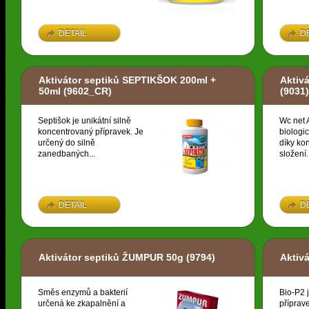
DETAIL
D
Aktivátor septiků SEPTIKŠOK 200ml +
Aktiv
50ml
(9602_CR)
(9031)
Septišok je unikátní silně
Wc net A
koncentrovaný přípravek. Je
biologic
určený do silně
díky k
zanedbaných...
složení.
DETAIL
D
Aktivátor septiků ŽUMPUR 50g
(9794)
Aktiv
Směs enzymů a bakterií
Bio-P2 
určená ke zkapalnění a
příprav