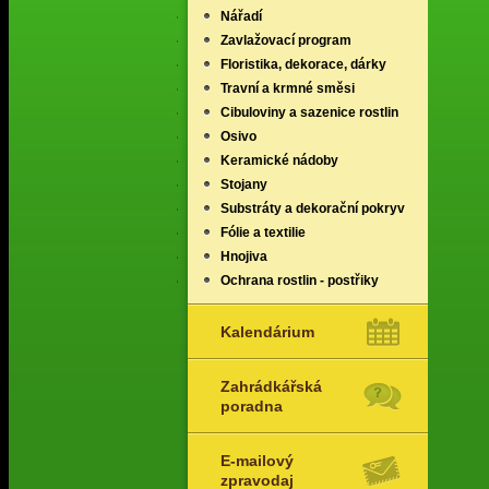
Nářadí
Zavlažovací program
Floristika, dekorace, dárky
Travní a krmné směsi
Cibuloviny a sazenice rostlin
Osivo
Keramické nádoby
Stojany
Substráty a dekorační pokryv
Fólie a textilie
Hnojiva
Ochrana rostlin - postřiky
Kalendárium
Zahrádkářská
poradna
E-mailový
zpravodaj