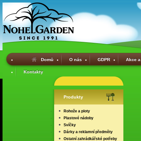
Domů
O nás
GDPR
Akce a
Kontakty
Produkty
Rohože a ploty
Plastové nádoby
Svíčky
Dárky a reklamní předměty
Ostatní zahrádkářské potřeby