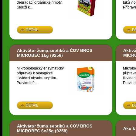
degradaci organické hmoty.
tuků v 
Slouží k...
Příprave
DETAIL
D
Aktivátor žump,septiků a ČOV BROS
Aktiv
MICROBEC 1kg
(9256)
MICR
Mikrobiologický enzymatický
Mikrobi
přípravek k biologické
příprav
likvidaci obsahu septiku.
likvidac
Pravidelné...
Pravidel
DETAIL
D
Aktivátor žump,septiků a ČOV BROS
Aku k
MICROBEC 6x25g
(9258)