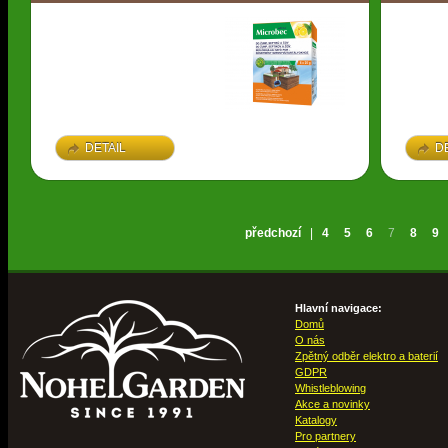
DETAIL
D
předchozí
|
4
5
6
7
8
9
Hlavní navigace:
Domů
O nás
Zpětný odběr elektro a baterií
GDPR
Whistleblowing
Akce a novinky
Katalogy
Pro partnery