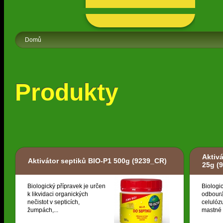
Domů
Produkty
Aktiv
Aktivátor septiků BIO-P1 500g
(9239_CR)
25g
(9
Biologický přípravek je určen
Biologi
k likvidaci organických
odbourá
nečistot v septicích,
celulózu
žumpách,...
mastné k