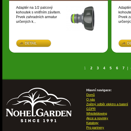
Adaptér na 1/2 palcový
Adaptér
kohoutek s vnitřním závitem.
kohoute
Prvek zahradních armatur
Prvek z
určených k...
určených
DETAIL
D
1
2
3
4
5
6
7
|
Hlavní navigace:
Domů
O nás
Zpětný odběr elektro a baterií
GDPR
Whistleblowing
Akce a novinky
Katalogy
Pro partnery