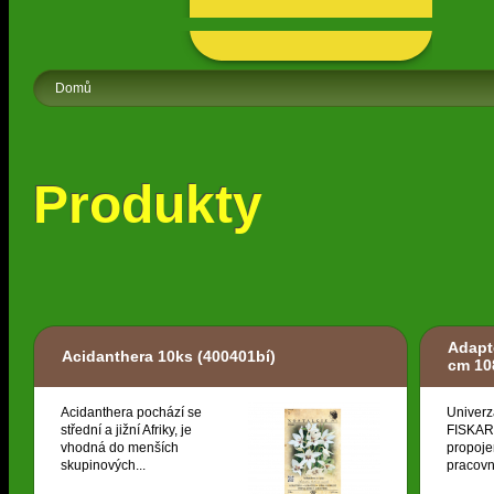
Domů
Produkty
Adapt
Acidanthera 10ks
(400401bí)
cm 10
Acidanthera pochází se
Univerz
střední a jižní Afriky, je
FISKARS
vhodná do menších
propoje
skupinových...
pracovní