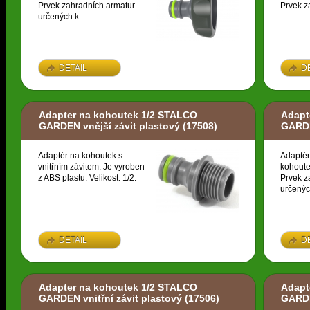
Prvek zahradních armatur
Prvek z
určených k...
DETAIL
D
Adapter na kohoutek 1/2 STALCO
Adapt
GARDEN vnější závit plastový
(17508)
GARDE
Adaptér na kohoutek s
Adaptér
vnitřním závitem. Je vyroben
kohoute
z ABS plastu. Velikost: 1/2.
Prvek z
určených
DETAIL
D
Adapter na kohoutek 1/2 STALCO
Adapt
GARDEN vnitřní závit plastový
(17506)
GARDE