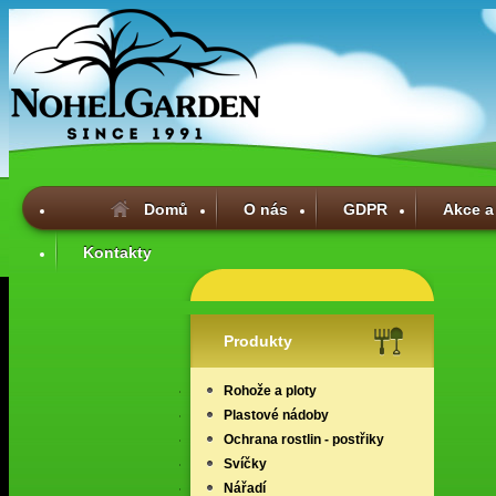
Domů
O nás
GDPR
Akce a
Kontakty
Produkty
Rohože a ploty
Plastové nádoby
Ochrana rostlin - postřiky
Svíčky
Nářadí