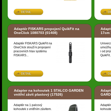
DETAIL
D
Adaptér FISKARS propojení QuikFit na
Adapt
OneClick 1080703
(01408)
17cm 
Adaptér FISKARS QuikFit na
Univerz
OneClick slouží k propojení
umožňuj
pracovních hlav systému
i od ji
FISKARS...
QuikFit..
DETAIL
D
Adapter na kohoutek 1 STALCO GARDEN
Adapt
vnitřní závit plastový
(17526)
GARDE
Adaptér na 1 palcový
Adaptér
kohoutek s vnitřním závitem.
kohoute