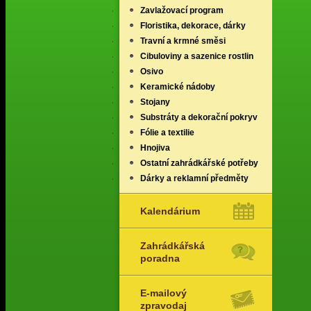
Zavlažovací program
Floristika, dekorace, dárky
Travní a krmné směsi
Cibuloviny a sazenice rostlin
Osivo
Keramické nádoby
Stojany
Substráty a dekorační pokryv
Fólie a textilie
Hnojiva
Ostatní zahrádkářské potřeby
Dárky a reklamní předměty
Kalendárium
Zahrádkářská
poradna
E-mailový
zpravodaj