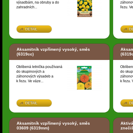
výsadbám, na obruby a do
záhonov
zahradních...
řezu. Ve
DETAIL
D
Aksamitník vzpřímený vysoký, směs
Aksam
(6319cc)
(6319
Oblíbená letnička používaná
Oblíben
do skupinových a
do skup
záhonových výsadeb a
záhono
k řezu. Ve váze...
k řezu. 
DETAIL
D
Aksamitník vzpřímený vysoký, směs
Aktivá
03609
(6319mm)
zneči