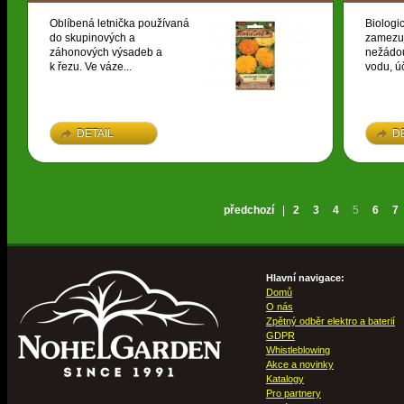
Oblíbená letnička používaná
Biologi
do skupinových a
zamezuj
záhonových výsadeb a
nežádou
k řezu. Ve váze...
vodu, úč
DETAIL
D
předchozí
|
2
3
4
5
6
7
Hlavní navigace:
Domů
O nás
Zpětný odběr elektro a baterií
GDPR
Whistleblowing
Akce a novinky
Katalogy
Pro partnery