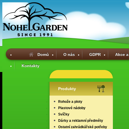
Domů
O nás
GDPR
Akce a
Kontakty
Produkty
Rohože a ploty
Plastové nádoby
Svíčky
Dárky a reklamní předměty
Ostatní zahrádkářské potřeby