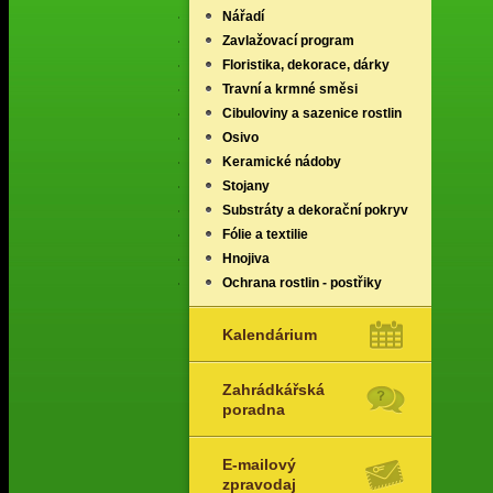
Nářadí
Zavlažovací program
Floristika, dekorace, dárky
Travní a krmné směsi
Cibuloviny a sazenice rostlin
Osivo
Keramické nádoby
Stojany
Substráty a dekorační pokryv
Fólie a textilie
Hnojiva
Ochrana rostlin - postřiky
Kalendárium
Zahrádkářská
poradna
E-mailový
zpravodaj