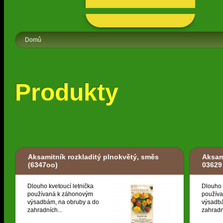
Domů
Produkty
Aksamitník rozkladitý plnokvětý, směs
Aksam
(6347oo)
03629
Dlouho kvetoucí letnička
Dlouho 
používaná k záhonovým
použív
výsadbám, na obruby a do
výsadbá
zahradních...
zahradn