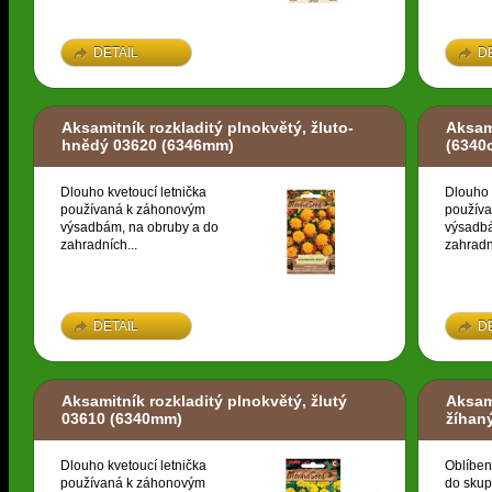
DETAIL
D
Aksamitník rozkladitý plnokvětý, žluto-
Aksami
hnědý 03620
(6346mm)
(6340
Dlouho kvetoucí letnička
Dlouho 
používaná k záhonovým
použív
výsadbám, na obruby a do
výsadbá
zahradních...
zahradn
DETAIL
D
Aksamitník rozkladitý plnokvětý, žlutý
Aksami
03610
(6340mm)
žíhan
Dlouho kvetoucí letnička
Oblíben
používaná k záhonovým
do skup